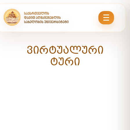
ᲕᲘᲠᲢᲣᲐᲚᲣᲠᲘ
ᲢᲣᲠᲘ