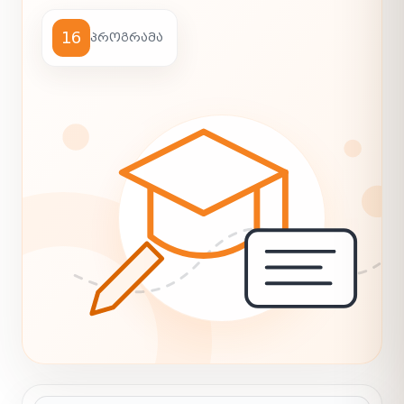
16
ᲞᲠᲝᲒᲠᲐᲛᲐ