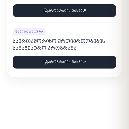
↗
ᲞᲠᲝᲒᲠᲐᲛᲘᲡ ᲜᲐᲮᲕᲐ
ᲛᲐᲒᲘᲡᲢᲠᲐᲢᲣᲠᲐ
ᲡᲐᲔᲠᲗᲐᲨᲝᲠᲘᲡᲝ ᲣᲠᲗᲘᲔᲠᲗᲝᲑᲔᲑᲘᲡ
ᲡᲐᲛᲐᲒᲘᲡᲢᲠᲝ ᲞᲠᲝᲒᲠᲐᲛᲐ
↗
ᲞᲠᲝᲒᲠᲐᲛᲘᲡ ᲜᲐᲮᲕᲐ