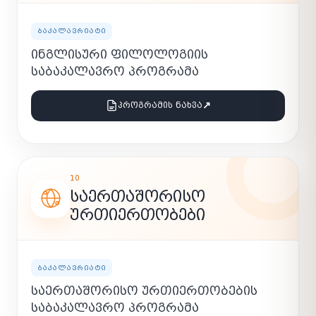
ᲑᲐᲙᲐᲚᲐᲕᲠᲘᲐᲢᲘ
ᲘᲜᲒᲚᲘᲡᲣᲠᲘ ᲤᲘᲚᲝᲚᲝᲒᲘᲘᲡ
ᲡᲐᲑᲐᲙᲐᲚᲐᲕᲠᲝ ᲞᲠᲝᲒᲠᲐᲛᲐ
↗
ᲞᲠᲝᲒᲠᲐᲛᲘᲡ ᲜᲐᲮᲕᲐ
10
ᲡᲐᲔᲠᲗᲐᲨᲝᲠᲘᲡᲝ
ᲣᲠᲗᲘᲔᲠᲗᲝᲑᲔᲑᲘ
ᲑᲐᲙᲐᲚᲐᲕᲠᲘᲐᲢᲘ
ᲡᲐᲔᲠᲗᲐᲨᲝᲠᲘᲡᲝ ᲣᲠᲗᲘᲔᲠᲗᲝᲑᲔᲑᲘᲡ
ᲡᲐᲑᲐᲙᲐᲚᲐᲕᲠᲝ ᲞᲠᲝᲒᲠᲐᲛᲐ