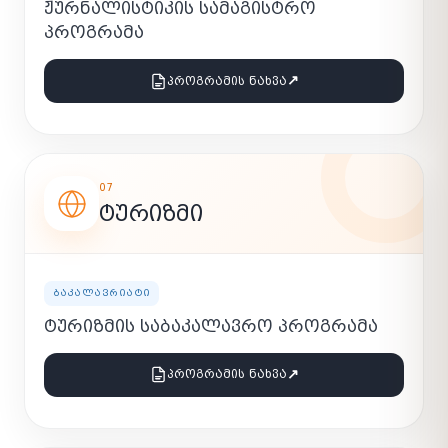
ᲟᲣᲠᲜᲐᲚᲘᲡᲢᲘᲙᲘᲡ ᲡᲐᲛᲐᲒᲘᲡᲢᲠᲝ
ᲞᲠᲝᲒᲠᲐᲛᲐ
↗
ᲞᲠᲝᲒᲠᲐᲛᲘᲡ ᲜᲐᲮᲕᲐ
07
ᲢᲣᲠᲘᲖᲛᲘ
ᲑᲐᲙᲐᲚᲐᲕᲠᲘᲐᲢᲘ
ᲢᲣᲠᲘᲖᲛᲘᲡ ᲡᲐᲑᲐᲙᲐᲚᲐᲕᲠᲝ ᲞᲠᲝᲒᲠᲐᲛᲐ
↗
ᲞᲠᲝᲒᲠᲐᲛᲘᲡ ᲜᲐᲮᲕᲐ