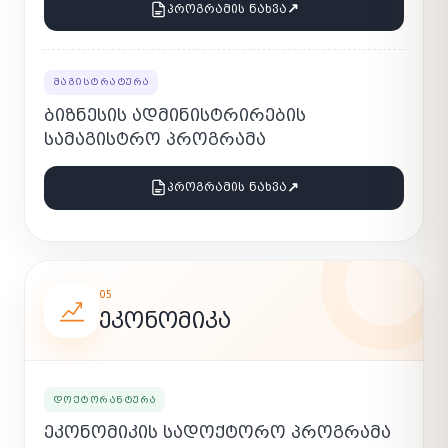
↗
ᲞᲠᲝᲒᲠᲐᲛᲘᲡ ᲜᲐᲮᲕᲐ
ᲛᲐᲒᲘᲡᲢᲠᲐᲢᲣᲠᲐ
ᲑᲘᲖᲜᲔᲡᲘᲡ ᲐᲓᲛᲘᲜᲘᲡᲢᲠᲘᲠᲔᲑᲘᲡ
ᲡᲐᲛᲐᲒᲘᲡᲢᲠᲝ ᲞᲠᲝᲒᲠᲐᲛᲐ
↗
ᲞᲠᲝᲒᲠᲐᲛᲘᲡ ᲜᲐᲮᲕᲐ
05
ᲔᲙᲝᲜᲝᲛᲘᲙᲐ
ᲓᲝᲥᲢᲝᲠᲐᲜᲢᲣᲠᲐ
ᲔᲙᲝᲜᲝᲛᲘᲙᲘᲡ ᲡᲐᲓᲝᲥᲢᲝᲠᲝ ᲞᲠᲝᲒᲠᲐᲛᲐ