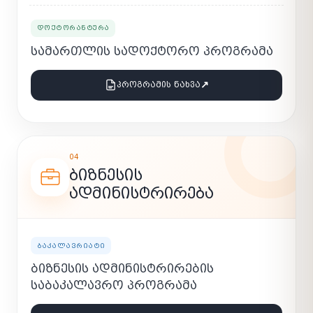
ᲓᲝᲥᲢᲝᲠᲐᲜᲢᲣᲠᲐ
ᲡᲐᲛᲐᲠᲗᲚᲘᲡ ᲡᲐᲓᲝᲥᲢᲝᲠᲝ ᲞᲠᲝᲒᲠᲐᲛᲐ
↗
ᲞᲠᲝᲒᲠᲐᲛᲘᲡ ᲜᲐᲮᲕᲐ
04
ᲑᲘᲖᲜᲔᲡᲘᲡ
ᲐᲓᲛᲘᲜᲘᲡᲢᲠᲘᲠᲔᲑᲐ
ᲑᲐᲙᲐᲚᲐᲕᲠᲘᲐᲢᲘ
ᲑᲘᲖᲜᲔᲡᲘᲡ ᲐᲓᲛᲘᲜᲘᲡᲢᲠᲘᲠᲔᲑᲘᲡ
ᲡᲐᲑᲐᲙᲐᲚᲐᲕᲠᲝ ᲞᲠᲝᲒᲠᲐᲛᲐ