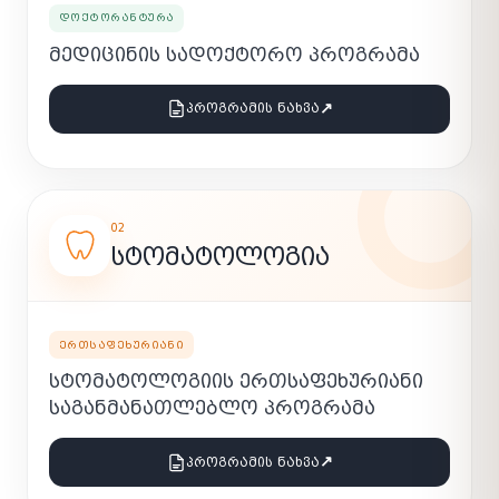
ᲓᲝᲥᲢᲝᲠᲐᲜᲢᲣᲠᲐ
ᲛᲔᲓᲘᲪᲘᲜᲘᲡ ᲡᲐᲓᲝᲥᲢᲝᲠᲝ ᲞᲠᲝᲒᲠᲐᲛᲐ
↗
ᲞᲠᲝᲒᲠᲐᲛᲘᲡ ᲜᲐᲮᲕᲐ
02
ᲡᲢᲝᲛᲐᲢᲝᲚᲝᲒᲘᲐ
ᲔᲠᲗᲡᲐᲤᲔᲮᲣᲠᲘᲐᲜᲘ
ᲡᲢᲝᲛᲐᲢᲝᲚᲝᲒᲘᲘᲡ ᲔᲠᲗᲡᲐᲤᲔᲮᲣᲠᲘᲐᲜᲘ
ᲡᲐᲒᲐᲜᲛᲐᲜᲐᲗᲚᲔᲑᲚᲝ ᲞᲠᲝᲒᲠᲐᲛᲐ
↗
ᲞᲠᲝᲒᲠᲐᲛᲘᲡ ᲜᲐᲮᲕᲐ