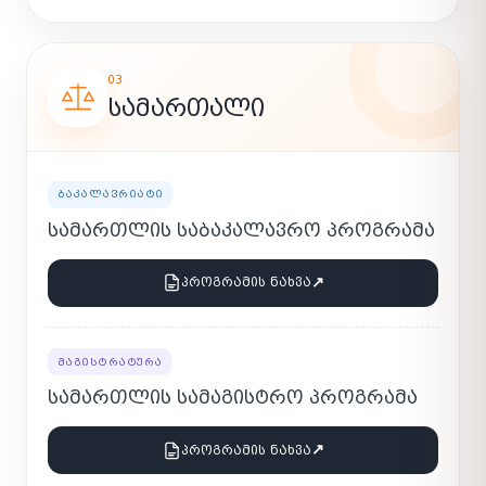
03
ᲡᲐᲛᲐᲠᲗᲐᲚᲘ
ᲑᲐᲙᲐᲚᲐᲕᲠᲘᲐᲢᲘ
ᲡᲐᲛᲐᲠᲗᲚᲘᲡ ᲡᲐᲑᲐᲙᲐᲚᲐᲕᲠᲝ ᲞᲠᲝᲒᲠᲐᲛᲐ
↗
ᲞᲠᲝᲒᲠᲐᲛᲘᲡ ᲜᲐᲮᲕᲐ
ᲛᲐᲒᲘᲡᲢᲠᲐᲢᲣᲠᲐ
ᲡᲐᲛᲐᲠᲗᲚᲘᲡ ᲡᲐᲛᲐᲒᲘᲡᲢᲠᲝ ᲞᲠᲝᲒᲠᲐᲛᲐ
↗
ᲞᲠᲝᲒᲠᲐᲛᲘᲡ ᲜᲐᲮᲕᲐ