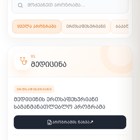
ᲧᲕᲔᲚᲐ ᲞᲠᲝᲒᲠᲐᲛᲐ
ᲔᲠᲗᲡᲐᲤᲔᲮᲣᲠᲘᲐᲜᲘ
ᲑᲐᲙᲐᲚᲐᲕᲠ
01
ᲛᲔᲓᲘᲪᲘᲜᲐ
ᲔᲠᲗᲡᲐᲤᲔᲮᲣᲠᲘᲐᲜᲘ
ᲛᲔᲓᲘᲪᲘᲜᲘᲡ ᲔᲠᲗᲡᲐᲤᲔᲮᲣᲠᲘᲐᲜᲘ
ᲡᲐᲒᲐᲜᲛᲐᲜᲐᲗᲚᲔᲑᲚᲝ ᲞᲠᲝᲒᲠᲐᲛᲐ
↗
ᲞᲠᲝᲒᲠᲐᲛᲘᲡ ᲜᲐᲮᲕᲐ