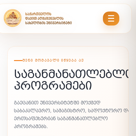
ᲨᲔᲜᲘ ᲛᲝᲛᲐᲕᲐᲚᲘ ᲘᲬᲧᲔᲑᲐ ᲐᲥ
ᲡᲐᲒᲐᲜᲛᲐᲜᲐᲗᲚᲔᲑᲚᲝ
ᲞᲠᲝᲒᲠᲐᲛᲔᲑᲘ
ᲒᲐᲔᲪᲐᲜᲘᲗ ᲣᲜᲘᲕᲔᲠᲡᲘᲢᲔᲢᲨᲘ ᲛᲝᲥᲛᲔᲓ
ᲡᲐᲑᲐᲙᲐᲚᲐᲕᲠᲝ, ᲡᲐᲛᲐᲒᲘᲡᲢᲠᲝ, ᲡᲐᲓᲝᲥᲢᲝᲠᲝ ᲓᲐ
ᲔᲠᲗᲡᲐᲤᲔᲮᲣᲠᲘᲐᲜ ᲡᲐᲒᲐᲜᲛᲐᲜᲐᲗᲚᲔᲑᲚᲝ
ᲞᲠᲝᲒᲠᲐᲛᲔᲑᲡ.