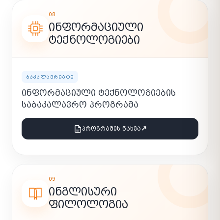
08
ᲘᲜᲤᲝᲠᲛᲐᲪᲘᲣᲚᲘ
ᲢᲔᲥᲜᲝᲚᲝᲒᲘᲔᲑᲘ
ᲑᲐᲙᲐᲚᲐᲕᲠᲘᲐᲢᲘ
ᲘᲜᲤᲝᲠᲛᲐᲪᲘᲣᲚᲘ ᲢᲔᲥᲜᲝᲚᲝᲒᲘᲔᲑᲘᲡ
ᲡᲐᲑᲐᲙᲐᲚᲐᲕᲠᲝ ᲞᲠᲝᲒᲠᲐᲛᲐ
↗
ᲞᲠᲝᲒᲠᲐᲛᲘᲡ ᲜᲐᲮᲕᲐ
09
ᲘᲜᲒᲚᲘᲡᲣᲠᲘ
ᲤᲘᲚᲝᲚᲝᲒᲘᲐ