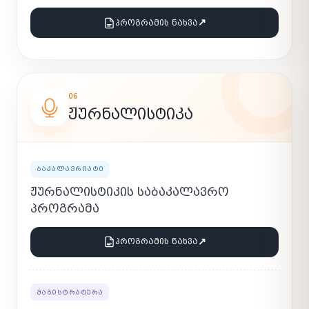
↗
ᲞᲠᲝᲒᲠᲐᲛᲘᲡ ᲜᲐᲮᲕᲐ
06
ᲟᲣᲠᲜᲐᲚᲘᲡᲢᲘᲙᲐ
ᲑᲐᲙᲐᲚᲐᲕᲠᲘᲐᲢᲘ
ᲟᲣᲠᲜᲐᲚᲘᲡᲢᲘᲙᲘᲡ ᲡᲐᲑᲐᲙᲐᲚᲐᲕᲠᲝ
ᲞᲠᲝᲒᲠᲐᲛᲐ
↗
ᲞᲠᲝᲒᲠᲐᲛᲘᲡ ᲜᲐᲮᲕᲐ
ᲛᲐᲒᲘᲡᲢᲠᲐᲢᲣᲠᲐ