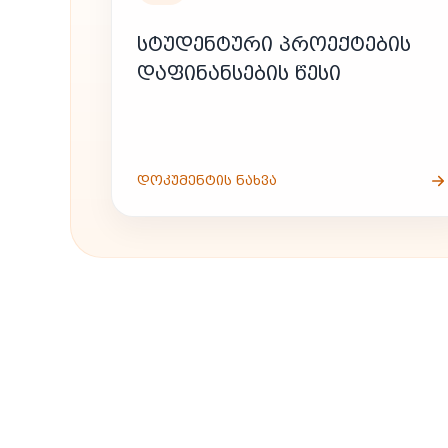
ᲡᲢᲣᲓᲔᲜᲢᲣᲠᲘ ᲞᲠᲝᲔᲥᲢᲔᲑᲘᲡ
ᲓᲐᲤᲘᲜᲐᲜᲡᲔᲑᲘᲡ ᲬᲔᲡᲘ
ᲓᲝᲙᲣᲛᲔᲜᲢᲘᲡ ᲜᲐᲮᲕᲐ