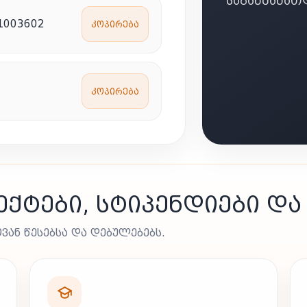
ᲡᲐᲒᲐᲜᲛᲐᲜᲐ
1003602
ᲙᲝᲞᲘᲠᲔᲑᲐ
ᲙᲝᲞᲘᲠᲔᲑᲐ
ᲥᲢᲔᲑᲘ, ᲡᲢᲘᲞᲔᲜᲓᲘᲔᲑᲘ ᲓᲐ
ᲕᲐᲜ ᲬᲔᲡᲔᲑᲡᲐ ᲓᲐ ᲓᲔᲑᲣᲚᲔᲑᲔᲑᲡ.