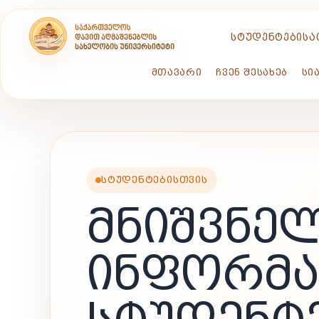
ᲡᲢᲣᲓᲔᲜᲢᲔᲑᲘᲡᲐ
ᲛᲗᲐᲕᲐᲠᲘ
ᲩᲕᲔᲜ ᲨᲔᲡᲐᲮᲔᲑ
ᲡᲘ
ᲡᲢᲣᲓᲔᲜᲢᲔᲑᲘᲡᲗᲕᲘᲡ
ᲛᲜᲘᲨᲕᲜᲔ
ᲘᲜᲤᲝᲠᲛᲐ