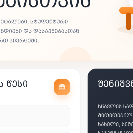
ᲔᲑᲘᲡᲗᲕᲘᲡ
ᲓᲔᲢᲐᲚᲔᲑᲘ, ᲡᲢᲣᲓᲔᲜᲢᲣᲠᲘ
ᲔᲜᲓᲘᲔᲑᲘ ᲓᲐ ᲓᲐᲡᲐᲥᲛᲔᲑᲐᲡᲗᲐᲜ
ᲠᲗ ᲡᲘᲕᲠᲪᲔᲨᲘ.
 ᲬᲔᲡᲘ
ᲨᲔᲜᲘᲨᲕ
ᲡᲬᲐᲕᲚᲘᲡ ᲡᲐ
ᲛᲘᲗᲘᲗᲔᲑᲣᲚᲘ
ᲡᲐᲮᲔᲚᲘ, ᲡᲔ