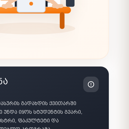
ᲜᲐ
ᲤᲐᲡᲣᲠᲘᲡ ᲒᲐᲓᲐᲮᲓᲘᲡ ᲥᲕᲘᲗᲐᲠᲨᲘ
 ᲣᲜᲓᲐ ᲘᲧᲝᲡ ᲡᲢᲣᲓᲔᲜᲢᲘᲡ ᲒᲕᲐᲠᲘ,
ᲛᲔᲡᲢᲠᲘ, ᲤᲐᲙᲣᲚᲢᲔᲢᲘ ᲓᲐ