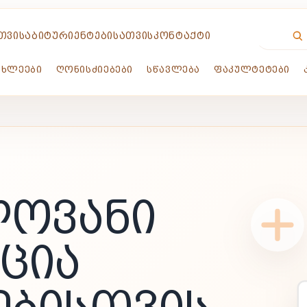
ᲗᲕᲘᲡ
ᲐᲑᲘᲢᲣᲠᲘᲔᲜᲢᲔᲑᲘᲡᲐᲗᲕᲘᲡ
ᲙᲝᲜᲢᲐᲥᲢᲘ
ᲐᲮᲚᲔᲔᲑᲘ
ᲦᲝᲜᲘᲡᲫᲘᲔᲑᲔᲑᲘ
ᲡᲬᲐᲕᲚᲔᲑᲐ
ᲤᲐᲙᲣᲚᲢᲔᲢᲔᲑᲘ
ᲚᲝᲕᲐᲜᲘ
ᲪᲘᲐ