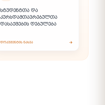
ᲡᲢᲣᲓᲔᲜᲢᲗᲐ ᲓᲐ
ᲙᲣᲠᲡᲓᲐᲛᲗᲐᲕᲠᲔᲑᲣᲚᲗᲐ
ᲓᲐᲡᲐᲥᲛᲔᲑᲘᲡ ᲓᲔᲑᲣᲚᲔᲑᲐ
ᲓᲝᲙᲣᲛᲔᲜᲢᲘᲡ ᲜᲐᲮᲕᲐ