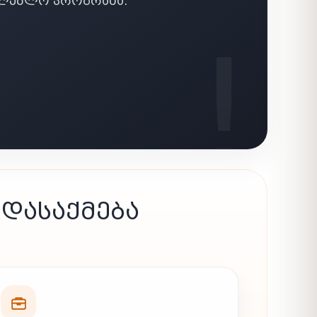
ᲗᲚᲔᲑᲚᲝ ᲞᲠᲝᲒᲠᲐᲛᲐ.
 ᲓᲐᲡᲐᲥᲛᲔᲑᲐ