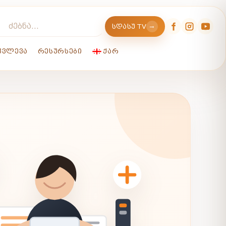
→
ᲡᲓᲐᲡᲣ TV
ᲙᲕᲚᲔᲕᲐ
ᲠᲔᲡᲣᲠᲡᲔᲑᲘ
ᲥᲐᲠ