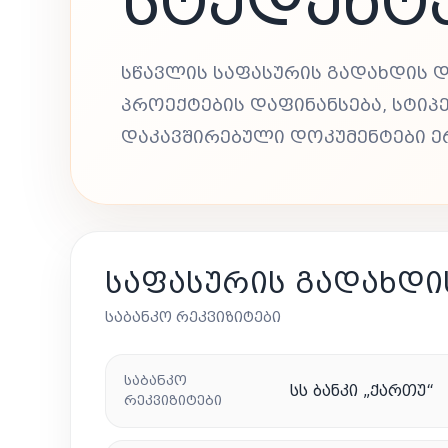
ᲡᲢᲣᲓᲔᲜᲢ
ᲡᲬᲐᲕᲚᲘᲡ ᲡᲐᲤᲐᲡᲣᲠᲘᲡ ᲒᲐᲓᲐᲮᲓᲘᲡ 
ᲞᲠᲝᲔᲥᲢᲔᲑᲘᲡ ᲓᲐᲤᲘᲜᲐᲜᲡᲔᲑᲐ, ᲡᲢᲘᲞ
ᲓᲐᲙᲐᲕᲨᲘᲠᲔᲑᲣᲚᲘ ᲓᲝᲙᲣᲛᲔᲜᲢᲔᲑᲘ Ე
ᲡᲐᲤᲐᲡᲣᲠᲘᲡ ᲒᲐᲓᲐᲮᲓᲘᲡ
ᲡᲐᲑᲐᲜᲙᲝ ᲠᲔᲙᲕᲘᲖᲘᲢᲔᲑᲘ
ᲡᲐᲑᲐᲜᲙᲝ
ᲡᲡ ᲑᲐᲜᲙᲘ „ᲥᲐᲠᲗᲣ“
ᲠᲔᲙᲕᲘᲖᲘᲢᲔᲑᲘ