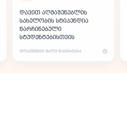
ᲓᲐᲕᲘᲗ ᲐᲦᲛᲐᲨᲔᲜᲔᲑᲚᲘᲡ
ᲡᲐᲮᲔᲚᲝᲑᲘᲡ ᲡᲢᲘᲞᲔᲜᲓᲘᲐ
ᲬᲐᲠᲩᲘᲜᲔᲑᲣᲚᲘ
ᲡᲢᲣᲓᲔᲜᲢᲔᲑᲘᲡᲗᲕᲘᲡ
ᲓᲝᲙᲣᲛᲔᲜᲢᲘ ᲛᲐᲚᲔ ᲓᲐᲔᲛᲐᲢᲔᲑᲐ