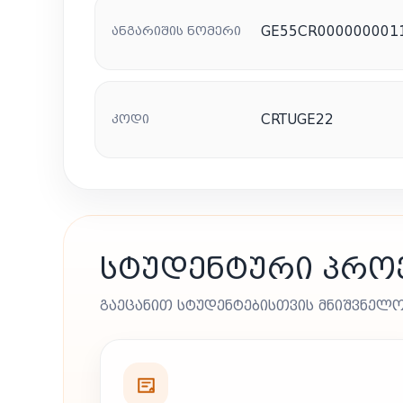
ᲐᲜᲒᲐᲠᲘᲨᲘᲡ ᲜᲝᲛᲔᲠᲘ
GE55CR000000001
ᲙᲝᲓᲘ
CRTUGE22
ᲡᲢᲣᲓᲔᲜᲢᲣᲠᲘ ᲞᲠᲝᲔ
ᲒᲐᲔᲪᲐᲜᲘᲗ ᲡᲢᲣᲓᲔᲜᲢᲔᲑᲘᲡᲗᲕᲘᲡ ᲛᲜᲘᲨᲕᲜᲔᲚᲝ