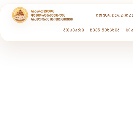
ᲡᲢᲣᲓᲔᲜᲢᲔᲑᲘᲡᲐ
ᲛᲗᲐᲕᲐᲠᲘ
ᲩᲕᲔᲜ ᲨᲔᲡᲐᲮᲔᲑ
ᲡᲘ
ᲡᲘᲐᲮ
ᲡᲐᲥ
ᲣᲜᲘ
JABA TA