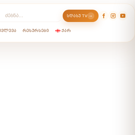
→
ᲡᲓᲐᲡᲣ TV
ᲙᲕᲚᲔᲕᲐ
ᲠᲔᲡᲣᲠᲡᲔᲑᲘ
ᲥᲐᲠ
ᲘᲡ ᲡᲐᲮᲔᲚᲝᲑᲘᲡ
!