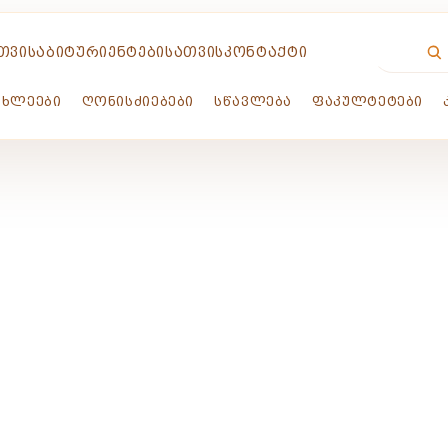
ᲗᲕᲘᲡ
ᲐᲑᲘᲢᲣᲠᲘᲔᲜᲢᲔᲑᲘᲡᲐᲗᲕᲘᲡ
ᲙᲝᲜᲢᲐᲥᲢᲘ
ᲐᲮᲚᲔᲔᲑᲘ
ᲦᲝᲜᲘᲡᲫᲘᲔᲑᲔᲑᲘ
ᲡᲬᲐᲕᲚᲔᲑᲐ
ᲤᲐᲙᲣᲚᲢᲔᲢᲔᲑᲘ
ᲚᲔᲔᲑᲘ
ᲐᲠᲗᲕᲔᲚᲝᲡ ᲓᲐᲕᲘᲗ ᲐᲦᲛᲐᲨᲔᲜᲔᲑᲚ
ᲕᲔᲠᲡᲘᲢᲔᲢᲘ IADR-ᲘᲡ ᲬᲔᲕᲠᲘ ᲒᲐᲮᲓᲐ
VDGIRIDZE
ᲘᲕᲚ 31, 2026