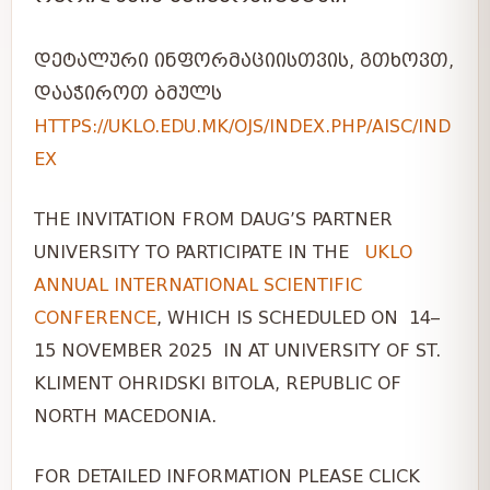
ᲓᲔᲢᲐᲚᲣᲠᲘ ᲘᲜᲤᲝᲠᲛᲐᲪᲘᲘᲡᲗᲕᲘᲡ, ᲒᲗᲮᲝᲕᲗ,
ᲓᲐᲐᲭᲘᲠᲝᲗ ᲑᲛᲣᲚᲡ
HTTPS://UKLO.EDU.MK/OJS/INDEX.PHP/AISC/IND
EX
THE INVITATION FROM DAUG’S PARTNER
UNIVERSITY TO PARTICIPATE IN THE
UKLO
ANNUAL INTERNATIONAL SCIENTIFIC
CONFERENCE
, WHICH IS SCHEDULED ON 14–
15 NOVEMBER 2025 IN AT UNIVERSITY OF ST.
KLIMENT OHRIDSKI BITOLA, REPUBLIC OF
NORTH MACEDONIA.
FOR DETAILED INFORMATION PLEASE CLICK