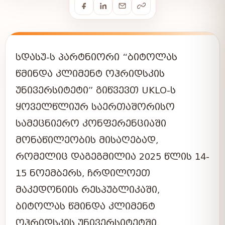
ᲡᲓᲐᲡᲣ-Ს ᲞᲐᲠᲢᲜᲘᲝᲠᲘ “ᲑᲘᲢᲝᲚᲐᲡ
ᲬᲛᲘᲜᲓᲐ ᲙᲚᲘᲛᲔᲜᲢ ᲝᲰᲠᲘᲓᲡᲙᲘᲡ
ᲣᲜᲘᲕᲔᲠᲡᲘᲢᲔᲢᲘ” ᲒᲘᲬᲕᲔᲕᲗ UKLO-Ს
ᲧᲝᲕᲔᲚᲬᲚᲘᲣᲠ ᲡᲐᲔᲠᲗᲐᲨᲝᲠᲘᲡᲝ
ᲡᲐᲛᲔᲪᲜᲘᲔᲠᲝ ᲙᲝᲜᲤᲔᲠᲔᲜᲪᲘᲐᲨᲘ
ᲛᲝᲜᲐᲬᲘᲚᲔᲝᲑᲘᲡ ᲛᲘᲡᲐᲦᲔᲑᲐᲓ,
ᲠᲝᲛᲔᲚᲘᲪ ᲓᲐᲒᲔᲒᲛᲘᲚᲘᲐ 2025 ᲬᲚᲘᲡ 14-
15 ᲜᲝᲔᲛᲑᲔᲠᲡ, ᲩᲠᲓᲘᲚᲝᲔᲗ
ᲛᲐᲙᲔᲓᲝᲜᲘᲘᲡ ᲠᲔᲡᲞᲣᲑᲚᲘᲙᲐᲨᲘ,
ᲑᲘᲢᲝᲚᲐᲡ ᲬᲛᲘᲜᲓᲐ ᲙᲚᲘᲛᲔᲜᲢ
ᲝᲰᲠᲘᲓᲡᲙᲘᲡ ᲣᲜᲘᲕᲔᲠᲡᲘᲢᲔᲢᲨᲘ.