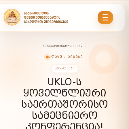
ᲛᲗᲐᲕᲐᲠᲘ
/
ᲧᲕᲔᲚᲐ ᲡᲘᲐᲮᲚᲔ
ᲡᲓᲐᲡᲣ-Ს ᲐᲛᲑᲔᲑᲘ
ᲡᲘᲐᲮᲚᲔᲔᲑᲘ
UKLO-Ს
ᲧᲝᲕᲔᲚᲬᲚᲘᲣᲠᲘ
ᲡᲐᲔᲠᲗᲐᲨᲝᲠᲘᲡᲝ
ᲡᲐᲛᲔᲪᲜᲘᲔᲠᲝ
ᲙᲝᲜᲤᲔᲠᲔᲜᲪᲘᲐ!