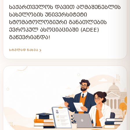
ᲡᲐᲥᲐᲠᲗᲕᲔᲚᲝᲡ ᲓᲐᲕᲘᲗ ᲐᲦᲛᲐᲨᲔᲜᲔᲑᲚᲘᲡ
ᲡᲐᲮᲔᲚᲝᲑᲘᲡ ᲣᲜᲘᲕᲔᲠᲡᲘᲢᲔᲢᲘ
ᲡᲢᲝᲛᲐᲢᲝᲚᲝᲒᲘᲣᲠᲘ ᲒᲐᲜᲐᲗᲚᲔᲑᲘᲡ
ᲔᲕᲠᲝᲞᲣᲚ ᲐᲡᲝᲪᲘᲐᲪᲘᲐᲨᲘ (ADEE)
ᲒᲐᲬᲔᲕᲠᲘᲐᲜᲓᲐ!
ᲡᲠᲣᲚᲐᲓ ᲜᲐᲮᲕᲐ