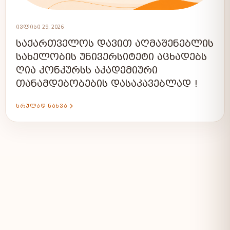
ᲘᲕᲚᲘᲡᲘ 29, 2026
ᲡᲐᲥᲐᲠᲗᲕᲔᲚᲝᲡ ᲓᲐᲕᲘᲗ ᲐᲦᲛᲐᲨᲔᲜᲔᲑᲚᲘᲡ
ᲡᲐᲮᲔᲚᲝᲑᲘᲡ ᲣᲜᲘᲕᲔᲠᲡᲘᲢᲔᲢᲘ ᲐᲪᲮᲐᲓᲔᲑᲡ
ᲦᲘᲐ ᲙᲝᲜᲙᲣᲠᲡᲡ ᲐᲙᲐᲓᲔᲛᲘᲣᲠᲘ
ᲗᲐᲜᲐᲛᲓᲔᲑᲝᲑᲔᲑᲘᲡ ᲓᲐᲡᲐᲙᲐᲕᲔᲑᲚᲐᲓ !
ᲡᲠᲣᲚᲐᲓ ᲜᲐᲮᲕᲐ