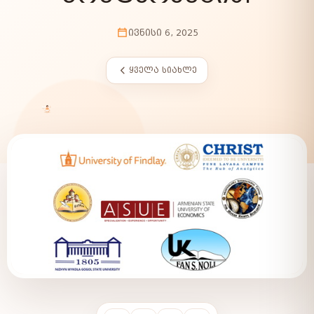
ᲘᲕᲜᲘᲡᲘ 6, 2025
ᲧᲕᲔᲚᲐ ᲡᲘᲐᲮᲚᲔ