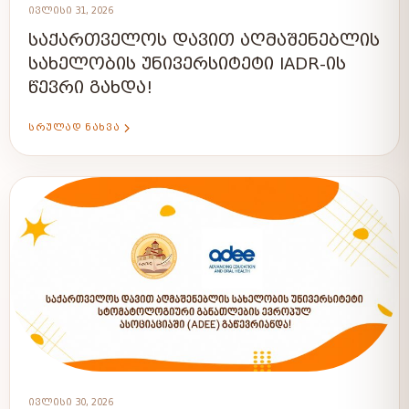
ᲘᲕᲚᲘᲡᲘ 31, 2026
ᲡᲐᲥᲐᲠᲗᲕᲔᲚᲝᲡ ᲓᲐᲕᲘᲗ ᲐᲦᲛᲐᲨᲔᲜᲔᲑᲚᲘᲡ
ᲡᲐᲮᲔᲚᲝᲑᲘᲡ ᲣᲜᲘᲕᲔᲠᲡᲘᲢᲔᲢᲘ IADR-ᲘᲡ
ᲬᲔᲕᲠᲘ ᲒᲐᲮᲓᲐ!
ᲡᲠᲣᲚᲐᲓ ᲜᲐᲮᲕᲐ
ᲘᲕᲚᲘᲡᲘ 30, 2026