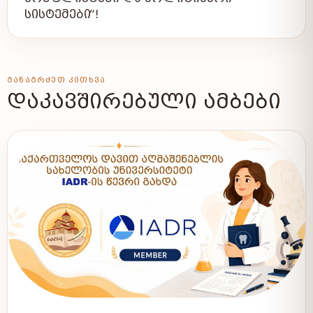
ᲡᲘᲡᲢᲔᲛᲔᲑᲘ“!
ᲒᲐᲜᲐᲒᲠᲫᲔᲗ ᲙᲘᲗᲮᲕᲐ
ᲓᲐᲙᲐᲕᲨᲘᲠᲔᲑᲣᲚᲘ ᲐᲛᲑᲔᲑᲘ