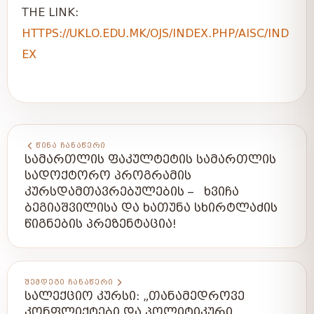
THE LINK:
HTTPS://UKLO.EDU.MK/OJS/INDEX.PHP/AISC/IND
EX
ᲬᲘᲜᲐ ᲩᲐᲜᲐᲬᲔᲠᲘ
ᲡᲐᲛᲐᲠᲗᲚᲘᲡ ᲤᲐᲙᲣᲚᲢᲔᲢᲘᲡ ᲡᲐᲛᲐᲠᲗᲚᲘᲡ
ᲡᲐᲓᲝᲥᲢᲝᲠᲝ ᲞᲠᲝᲒᲠᲐᲛᲘᲡ
ᲙᲣᲠᲡᲓᲐᲛᲗᲐᲕᲠᲔᲑᲣᲚᲔᲑᲘᲡ – ᲮᲕᲘᲩᲐ
ᲑᲔᲒᲘᲐᲨᲕᲘᲚᲘᲡᲐ ᲓᲐ ᲮᲐᲗᲣᲜᲐ ᲡᲮᲘᲠᲢᲚᲐᲫᲘᲡ
ᲬᲘᲒᲜᲔᲑᲘᲡ ᲞᲠᲔᲖᲔᲜᲢᲐᲪᲘᲐ!
ᲨᲔᲛᲓᲔᲒᲘ ᲩᲐᲜᲐᲬᲔᲠᲘ
ᲡᲐᲚᲔᲥᲪᲘᲝ ᲙᲣᲠᲡᲘ: „ᲗᲐᲜᲐᲛᲔᲓᲠᲝᲕᲔ
ᲙᲝᲜᲤᲚᲘᲥᲢᲔᲑᲘ ᲓᲐ ᲞᲝᲚᲘᲢᲘᲙᲣᲠᲘ