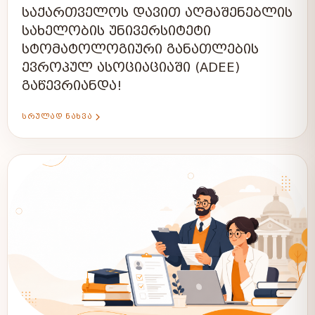
ᲡᲐᲥᲐᲠᲗᲕᲔᲚᲝᲡ ᲓᲐᲕᲘᲗ ᲐᲦᲛᲐᲨᲔᲜᲔᲑᲚᲘᲡ
ᲡᲐᲮᲔᲚᲝᲑᲘᲡ ᲣᲜᲘᲕᲔᲠᲡᲘᲢᲔᲢᲘ
ᲡᲢᲝᲛᲐᲢᲝᲚᲝᲒᲘᲣᲠᲘ ᲒᲐᲜᲐᲗᲚᲔᲑᲘᲡ
ᲔᲕᲠᲝᲞᲣᲚ ᲐᲡᲝᲪᲘᲐᲪᲘᲐᲨᲘ (ADEE)
ᲒᲐᲬᲔᲕᲠᲘᲐᲜᲓᲐ!
ᲡᲠᲣᲚᲐᲓ ᲜᲐᲮᲕᲐ