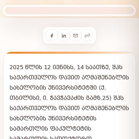
2025 ᲬᲚᲘᲡ 12 ᲘᲕᲜᲘᲡᲡ, 14 ᲡᲐᲐᲗᲖᲔ, ᲨᲞᲡ
ᲡᲐᲥᲐᲠᲗᲕᲔᲚᲝᲡ ᲓᲐᲕᲘᲗ ᲐᲦᲛᲐᲨᲔᲜᲔᲑᲚᲘᲡ
ᲡᲐᲮᲔᲚᲝᲑᲘᲡ ᲣᲜᲘᲕᲔᲠᲡᲘᲢᲔᲢᲨᲘ (Ქ.
ᲗᲑᲘᲚᲘᲡᲘ, Ი. ᲭᲐᲕᲭᲐᲕᲐᲫᲘᲡ ᲒᲐᲛᲖ.25) ᲨᲞᲡ
ᲡᲐᲥᲐᲠᲗᲕᲔᲚᲝᲡ ᲓᲐᲕᲘᲗ ᲐᲦᲛᲐᲨᲔᲜᲔᲑᲚᲘᲡ
ᲡᲐᲮᲔᲚᲝᲑᲘᲡ ᲣᲜᲘᲕᲔᲠᲡᲘᲢᲔᲢᲘᲡ
ᲡᲐᲛᲐᲠᲗᲚᲘᲡ ᲤᲐᲙᲣᲚᲢᲔᲢᲘᲡ