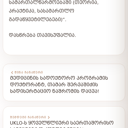
ᲡᲐᲛᲐᲠᲗᲐᲚᲬᲐᲠᲛᲝᲔᲑᲐᲨᲘ (ᲗᲔᲝᲠᲘᲐ,
ᲞᲠᲐᲥᲢᲘᲙᲐ, ᲡᲐᲡᲐᲛᲐᲠᲗᲚᲝ
ᲒᲐᲓᲐᲬᲧᲕᲔᲢᲘᲚᲔᲑᲔᲑᲘ)“.
ᲓᲐᲡᲬᲠᲔᲑᲐ ᲗᲐᲕᲘᲡᲣᲤᲐᲚᲘᲐ.
ᲬᲘᲜᲐ ᲩᲐᲜᲐᲬᲔᲠᲘ
ᲛᲔᲓᲘᲪᲘᲜᲘᲡ ᲡᲐᲓᲝᲥᲢᲝᲠᲝ ᲞᲠᲝᲒᲠᲐᲛᲘᲡ
ᲓᲝᲥᲢᲝᲠᲐᲜᲢ, ᲗᲐᲛᲐᲠ ᲨᲔᲠᲕᲐᲨᲘᲫᲘᲡ
ᲡᲐᲓᲘᲡᲔᲠᲢᲐᲪᲘᲝ ᲜᲐᲨᲠᲝᲛᲘᲡ ᲓᲐᲪᲕᲐ!
ᲨᲔᲛᲓᲔᲒᲘ ᲩᲐᲜᲐᲬᲔᲠᲘ
UKLO-Ს ᲧᲝᲕᲔᲚᲬᲚᲘᲣᲠᲘ ᲡᲐᲔᲠᲗᲐᲨᲝᲠᲘᲡᲝ