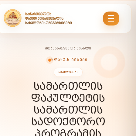
ᲛᲗᲐᲕᲐᲠᲘ
/
ᲧᲕᲔᲚᲐ ᲡᲘᲐᲮᲚᲔ
ᲡᲓᲐᲡᲣ-Ს ᲐᲛᲑᲔᲑᲘ
ᲡᲘᲐᲮᲚᲔᲔᲑᲘ
ᲡᲐᲛᲐᲠᲗᲚᲘᲡ
ᲤᲐᲙᲣᲚᲢᲔᲢᲘᲡ
ᲡᲐᲛᲐᲠᲗᲚᲘᲡ
ᲡᲐᲓᲝᲥᲢᲝᲠᲝ
ᲞᲠᲝᲒᲠᲐᲛᲘᲡ