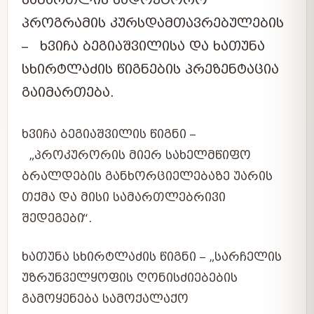
ᲡᲐᲛᲐᲠᲗᲚᲘᲡ ᲡᲐᲓᲝᲥᲢᲝᲠᲝ
ᲞᲠᲝᲒᲠᲐᲛᲘᲡ ᲙᲣᲠᲡᲓᲐᲛᲗᲐᲕᲠᲔᲑᲣᲚᲔᲑᲘᲡ
– ᲮᲕᲘᲩᲐ ᲑᲔᲒᲘᲐᲨᲕᲘᲚᲘᲡᲐ ᲓᲐ ᲮᲐᲗᲣᲜᲐ
ᲡᲮᲘᲠᲢᲚᲐᲫᲘᲡ ᲬᲘᲒᲜᲔᲑᲘᲡ ᲞᲠᲔᲖᲔᲜᲢᲐᲪᲘᲐ
ᲒᲐᲘᲛᲐᲠᲗᲔᲑᲐ.
ᲮᲕᲘᲩᲐ ᲑᲔᲒᲘᲐᲨᲕᲘᲚᲘᲡ ᲬᲘᲒᲜᲘ –
„ᲞᲠᲝᲙᲣᲠᲝᲠᲘᲡ ᲛᲘᲔᲠ ᲡᲐᲮᲔᲚᲛᲬᲘᲤᲝ
ᲑᲠᲐᲚᲓᲔᲑᲘᲡ ᲒᲐᲜᲮᲝᲠᲪᲘᲔᲚᲔᲑᲐᲖᲔ ᲣᲐᲠᲘᲡ
ᲗᲥᲛᲐ ᲓᲐ ᲛᲘᲡᲘ ᲡᲐᲛᲐᲠᲗᲚᲔᲑᲠᲘᲕᲘ
ᲨᲔᲓᲔᲒᲔᲑᲘ“.
ᲮᲐᲗᲣᲜᲐ ᲡᲮᲘᲠᲢᲚᲐᲫᲘᲡ ᲬᲘᲒᲜᲘ –
„ᲡᲐᲠᲩᲔᲚᲘᲡ
ᲣᲖᲠᲣᲜᲕᲔᲚᲧᲝᲤᲘᲡ ᲦᲝᲜᲘᲡᲫᲘᲔᲑᲔᲑᲘᲡ
ᲒᲐᲛᲝᲧᲔᲜᲔᲑᲐ ᲡᲐᲛᲝᲥᲐᲚᲐᲥᲝ