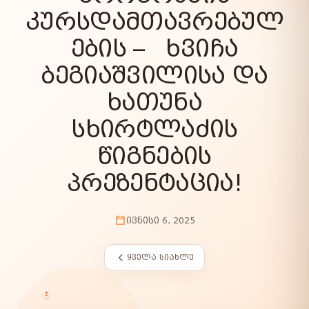
ᲙᲣᲠᲡᲓᲐᲛᲗᲐᲕᲠᲔᲑᲣᲚ
ᲔᲑᲘᲡ – ᲮᲕᲘᲩᲐ
ᲑᲔᲒᲘᲐᲨᲕᲘᲚᲘᲡᲐ ᲓᲐ
ᲮᲐᲗᲣᲜᲐ
ᲡᲮᲘᲠᲢᲚᲐᲫᲘᲡ
ᲬᲘᲒᲜᲔᲑᲘᲡ
ᲞᲠᲔᲖᲔᲜᲢᲐᲪᲘᲐ!
ᲘᲕᲜᲘᲡᲘ 6, 2025
ᲧᲕᲔᲚᲐ ᲡᲘᲐᲮᲚᲔ