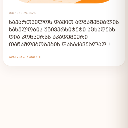
ᲘᲕᲚᲘᲡᲘ 29, 2026
ᲡᲐᲥᲐᲠᲗᲕᲔᲚᲝᲡ ᲓᲐᲕᲘᲗ ᲐᲦᲛᲐᲨᲔᲜᲔᲑᲚᲘᲡ
ᲡᲐᲮᲔᲚᲝᲑᲘᲡ ᲣᲜᲘᲕᲔᲠᲡᲘᲢᲔᲢᲘ ᲐᲪᲮᲐᲓᲔᲑᲡ
ᲦᲘᲐ ᲙᲝᲜᲙᲣᲠᲡᲡ ᲐᲙᲐᲓᲔᲛᲘᲣᲠᲘ
ᲗᲐᲜᲐᲛᲓᲔᲑᲝᲑᲔᲑᲘᲡ ᲓᲐᲡᲐᲙᲐᲕᲔᲑᲚᲐᲓ !
ᲡᲠᲣᲚᲐᲓ ᲜᲐᲮᲕᲐ