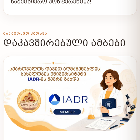
ᲡᲐᲛᲔᲪᲜᲘᲔᲠᲝ ᲙᲝᲜᲤᲔᲠᲔᲜᲪᲘᲐ!
ᲒᲐᲜᲐᲒᲠᲫᲔᲗ ᲙᲘᲗᲮᲕᲐ
ᲓᲐᲙᲐᲕᲨᲘᲠᲔᲑᲣᲚᲘ ᲐᲛᲑᲔᲑᲘ