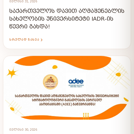
ᲘᲕᲚᲘᲡᲘ 31, 2026
ᲡᲐᲥᲐᲠᲗᲕᲔᲚᲝᲡ ᲓᲐᲕᲘᲗ ᲐᲦᲛᲐᲨᲔᲜᲔᲑᲚᲘᲡ
ᲡᲐᲮᲔᲚᲝᲑᲘᲡ ᲣᲜᲘᲕᲔᲠᲡᲘᲢᲔᲢᲘ IADR-ᲘᲡ
ᲬᲔᲕᲠᲘ ᲒᲐᲮᲓᲐ!
ᲡᲠᲣᲚᲐᲓ ᲜᲐᲮᲕᲐ
ᲘᲕᲚᲘᲡᲘ 30, 2026