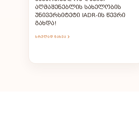
ᲐᲦᲛᲐᲨᲔᲜᲔᲑᲚᲘᲡ ᲡᲐᲮᲔᲚᲝᲑᲘᲡ
ᲣᲜᲘᲕᲔᲠᲡᲘᲢᲔᲢᲘ IADR-ᲘᲡ ᲬᲔᲕᲠᲘ
ᲒᲐᲮᲓᲐ!
ᲡᲠᲣᲚᲐᲓ ᲜᲐᲮᲕᲐ