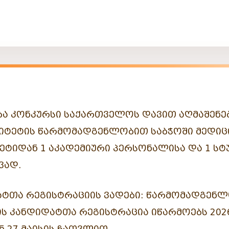
Ა ᲙᲝᲜᲙᲣᲠᲡᲘ ᲡᲐᲥᲐᲠᲗᲕᲔᲚᲝᲡ ᲓᲐᲕᲘᲗ ᲐᲦᲛᲐᲨᲔᲜᲔ
ᲘᲢᲔᲢᲘᲡ ᲬᲐᲠᲛᲝᲛᲐᲓᲒᲔᲜᲚᲝᲑᲘᲗ ᲡᲐᲑᲭᲝᲨᲘ ᲛᲔᲓᲘᲪ
ᲔᲢᲘᲓᲐᲜ
1 ᲐᲙᲐᲓᲔᲛᲘᲣᲠᲘ ᲞᲔᲠᲡᲝᲜᲐᲚᲘᲡᲐ
ᲓᲐ
1 ᲡᲢ
ᲕᲐᲓ.
ᲢᲗᲐ ᲠᲔᲒᲘᲡᲢᲠᲐᲪᲘᲘᲡ ᲕᲐᲓᲔᲑᲘ:
ᲬᲐᲠᲛᲝᲛᲐᲓᲒᲔᲜᲚ
Ს ᲙᲐᲜᲓᲘᲓᲐᲢᲗᲐ ᲠᲔᲒᲘᲡᲢᲠᲐᲪᲘᲐ ᲘᲬᲐᲠᲛᲝᲔᲑᲡ
202