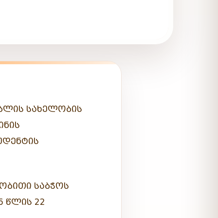
ᲑᲚᲘᲡ ᲡᲐᲮᲔᲚᲝᲑᲘᲡ
ᲘᲜᲘᲡ
ᲣᲓᲔᲜᲢᲘᲡ
ᲝᲑᲘᲗᲘ ᲡᲐᲑᲭᲝᲡ
6 ᲬᲚᲘᲡ 22