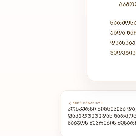
ᲒᲐᲛᲝ
ᲬᲐᲠᲛᲝᲡᲐ
ᲣᲜᲓᲐ ᲬᲐ
ᲓᲐᲐᲡᲐᲑᲣ
ᲨᲔᲓᲔᲒᲘᲐ
ᲬᲘᲜᲐ ᲩᲐᲜᲐᲬᲔᲠᲘ
ᲙᲝᲜᲙᲣᲠᲡᲘ ᲑᲘᲖᲜᲔᲡᲘᲡᲐ Დ
ᲤᲐᲙᲣᲚᲢᲔᲢᲘᲓᲐᲜ ᲬᲐᲠᲛᲝ
ᲡᲐᲑᲭᲝᲡ ᲬᲔᲕᲠᲔᲑᲘᲡ ᲨᲔᲡᲐᲠ