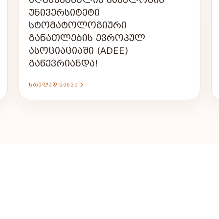
ᲣᲜᲘᲕᲔᲠᲡᲘᲢᲔᲢᲘ
ᲡᲢᲝᲛᲐᲢᲝᲚᲝᲒᲘᲣᲠᲘ
ᲒᲐᲜᲐᲗᲚᲔᲑᲘᲡ ᲔᲕᲠᲝᲞᲣᲚ
ᲐᲡᲝᲪᲘᲐᲪᲘᲐᲨᲘ (ADEE)
ᲒᲐᲬᲔᲕᲠᲘᲐᲜᲓᲐ!
ᲡᲠᲣᲚᲐᲓ ᲜᲐᲮᲕᲐ