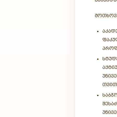
ᲛᲐᲘᲡᲘᲓᲐ
ᲛᲝᲗᲮᲝᲕᲜ
ᲐᲙᲐᲓ
ᲤᲐᲙ
ᲞᲠᲝᲤ
ᲡᲢᲣᲓ
ᲐᲥᲢ
ᲣᲜᲘᲕ
ᲗᲕᲘᲗ
ᲡᲐᲑ
ᲨᲔᲡᲐ
ᲣᲜᲘ