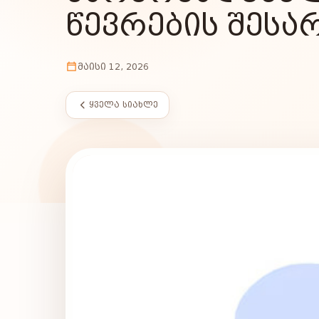
ᲬᲔᲕᲠᲔᲑᲘᲡ ᲨᲔᲡᲐ
ᲛᲐᲘᲡᲘ 12, 2026
ᲧᲕᲔᲚᲐ ᲡᲘᲐᲮᲚᲔ