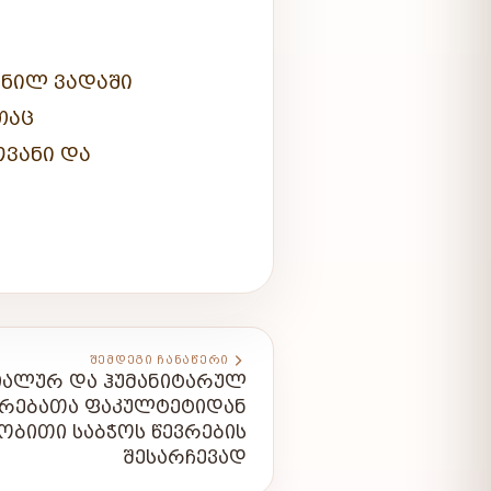
ᲜᲘᲚ ᲕᲐᲓᲐᲨᲘ
ᲗᲐᲪ
ᲝᲕᲐᲜᲘ ᲓᲐ
ᲨᲔᲛᲓᲔᲒᲘ ᲩᲐᲜᲐᲬᲔᲠᲘ
ᲘᲐᲚᲣᲠ ᲓᲐ ᲰᲣᲛᲐᲜᲘᲢᲐᲠᲣᲚ
ᲔᲠᲔᲑᲐᲗᲐ ᲤᲐᲙᲣᲚᲢᲔᲢᲘᲓᲐᲜ
ᲑᲘᲗᲘ ᲡᲐᲑᲭᲝᲡ ᲬᲔᲕᲠᲔᲑᲘᲡ
ᲨᲔᲡᲐᲠᲩᲔᲕᲐᲓ