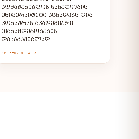
ᲐᲦᲛᲐᲨᲔᲜᲔᲑᲚᲘᲡ ᲡᲐᲮᲔᲚᲝᲑᲘᲡ
ᲣᲜᲘᲕᲔᲠᲡᲘᲢᲔᲢᲘ ᲐᲪᲮᲐᲓᲔᲑᲡ ᲦᲘᲐ
ᲙᲝᲜᲙᲣᲠᲡᲡ ᲐᲙᲐᲓᲔᲛᲘᲣᲠᲘ
ᲗᲐᲜᲐᲛᲓᲔᲑᲝᲑᲔᲑᲘᲡ
ᲓᲐᲡᲐᲙᲐᲕᲔᲑᲚᲐᲓ !
ᲡᲠᲣᲚᲐᲓ ᲜᲐᲮᲕᲐ