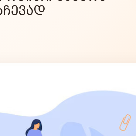
ᲠᲩᲔᲕᲐᲓ