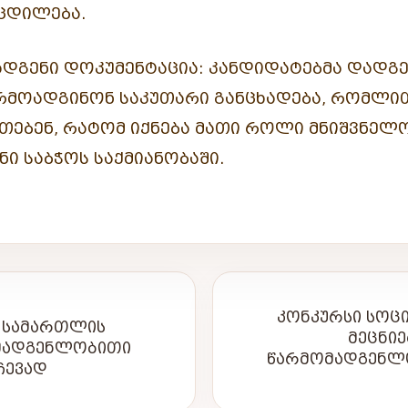
ᲪᲓᲘᲚᲔᲑᲐ.
ᲓᲒᲔᲜᲘ ᲓᲝᲙᲣᲛᲔᲜᲢᲐᲪᲘᲐ:
ᲙᲐᲜᲓᲘᲓᲐᲢᲔᲑᲛᲐ ᲓᲐᲓᲒᲔ
ᲠᲛᲝᲐᲓᲒᲘᲜᲝᲜ ᲡᲐᲙᲣᲗᲐᲠᲘ ᲒᲐᲜᲪᲮᲐᲓᲔᲑᲐ, ᲠᲝᲛᲚᲘ
ᲗᲔᲑᲔᲜ, ᲠᲐᲢᲝᲛ ᲘᲥᲜᲔᲑᲐ ᲛᲐᲗᲘ ᲠᲝᲚᲘ ᲛᲜᲘᲨᲕᲜᲔᲚ
ᲜᲘ ᲡᲐᲑᲭᲝᲡ ᲡᲐᲥᲛᲘᲐᲜᲝᲑᲐᲨᲘ.
ᲙᲝᲜᲙᲣᲠᲡᲘ ᲡᲝᲪ
Ა ᲡᲐᲛᲐᲠᲗᲚᲘᲡ
ᲛᲔᲪᲜᲘ
ᲛᲐᲓᲒᲔᲜᲚᲝᲑᲘᲗᲘ
ᲬᲐᲠᲛᲝᲛᲐᲓᲒᲔᲜᲚᲝ
ᲩᲔᲕᲐᲓ