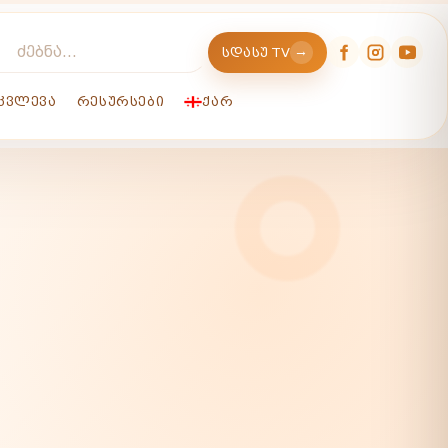
→
ᲡᲓᲐᲡᲣ TV
ᲙᲕᲚᲔᲕᲐ
ᲠᲔᲡᲣᲠᲡᲔᲑᲘ
ᲥᲐᲠ