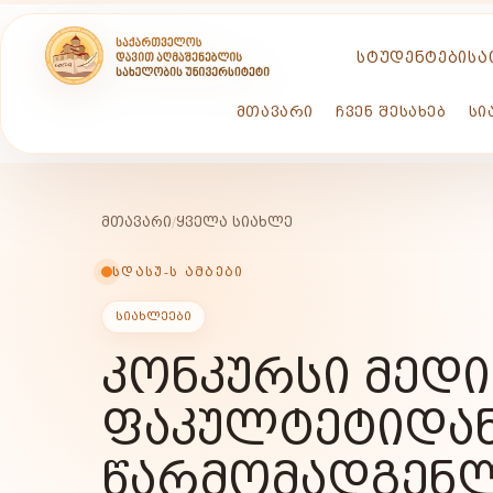
ᲡᲢᲣᲓᲔᲜᲢᲔᲑᲘᲡᲐ
ᲛᲗᲐᲕᲐᲠᲘ
ᲩᲕᲔᲜ ᲨᲔᲡᲐᲮᲔᲑ
ᲡᲘ
ᲛᲗᲐᲕᲐᲠᲘ
/
ᲧᲕᲔᲚᲐ ᲡᲘᲐᲮᲚᲔ
ᲡᲓᲐᲡᲣ-Ს ᲐᲛᲑᲔᲑᲘ
ᲡᲘᲐᲮᲚᲔᲔᲑᲘ
ᲙᲝᲜᲙᲣᲠᲡᲘ ᲛᲔᲓᲘ
ᲤᲐᲙᲣᲚᲢᲔᲢᲘᲓᲐ
ᲬᲐᲠᲛᲝᲛᲐᲓᲒᲔᲜᲚ