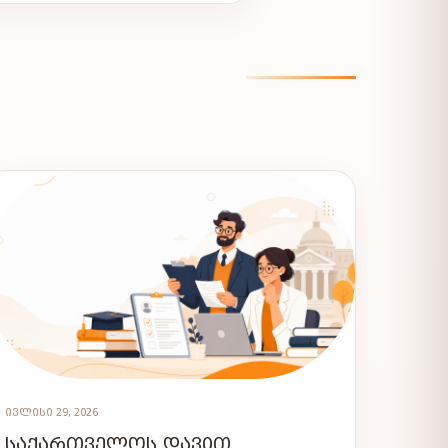
ᲘᲕᲚᲘᲡᲘ 29, 2026
ᲡᲐᲥᲐᲠᲗᲕᲔᲚᲝᲡ ᲓᲐᲕᲘᲗ