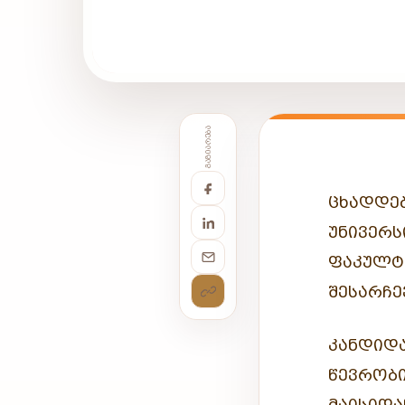
ᲒᲐᲖᲘᲐᲠᲔᲑᲐ
ᲪᲮᲐᲓᲓᲔᲑ
ᲣᲜᲘᲕᲔᲠᲡ
ᲤᲐᲙᲣᲚᲢ
ᲨᲔᲡᲐᲠᲩᲔ
ᲙᲐᲜᲓᲘᲓᲐ
ᲬᲔᲕᲠᲝᲑᲘ