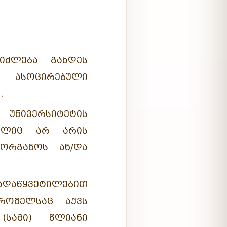
ᲫᲚᲔᲑᲐ ᲒᲐᲮᲓᲔᲡ
 ᲐᲡᲝᲪᲘᲠᲔᲑᲣᲚᲘ
.
ᲣᲜᲘᲕᲔᲠᲡᲘᲢᲔᲢᲘᲡ
ᲛᲔᲚᲘᲪ ᲐᲠ ᲐᲠᲘᲡ
 ᲝᲠᲒᲐᲜᲝᲡ ᲐᲜ/ᲓᲐ
ᲐᲬᲧᲕᲔᲢᲘᲚᲔᲑᲘᲗ
 ᲠᲝᲛᲔᲚᲡᲐᲪ ᲐᲥᲕᲡ
(ᲡᲐᲛᲘ) ᲬᲚᲘᲐᲜᲘ