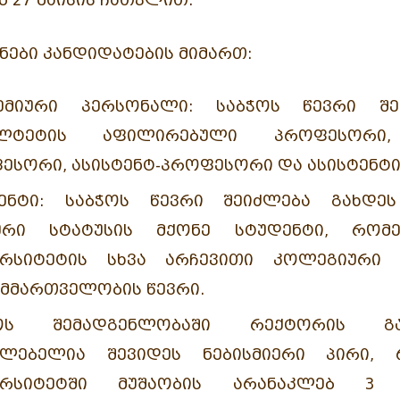
Ნ 27 ᲛᲐᲘᲡᲘᲡ ᲩᲐᲗᲕᲚᲘᲗ
.
ᲔᲑᲘ ᲙᲐᲜᲓᲘᲓᲐᲢᲔᲑᲘᲡ ᲛᲘᲛᲐᲠᲗ:
ᲔᲛᲘᲣᲠᲘ ᲞᲔᲠᲡᲝᲜᲐᲚᲘ:
ᲡᲐᲑᲭᲝᲡ ᲬᲔᲕᲠᲘ ᲨᲔᲘ
ᲣᲚᲢᲔᲢᲘᲡ ᲐᲤᲘᲚᲘᲠᲔᲑᲣᲚᲘ ᲞᲠᲝᲤᲔᲡᲝᲠᲘ,
ᲔᲡᲝᲠᲘ, ᲐᲡᲘᲡᲢᲔᲜᲢ-ᲞᲠᲝᲤᲔᲡᲝᲠᲘ ᲓᲐ ᲐᲡᲘᲡᲢᲔᲜᲢᲘ
ᲔᲜᲢᲘ:
ᲡᲐᲑᲭᲝᲡ ᲬᲔᲕᲠᲘ ᲨᲔᲘᲫᲚᲔᲑᲐ ᲒᲐᲮᲓᲔᲡ 
ᲘᲣᲠᲘ ᲡᲢᲐᲢᲣᲡᲘᲡ ᲛᲥᲝᲜᲔ ᲡᲢᲣᲓᲔᲜᲢᲘ, ᲠᲝ
ᲔᲠᲡᲘᲢᲔᲢᲘᲡ ᲡᲮᲕᲐ ᲐᲠᲩᲔᲕᲘᲗᲘ ᲙᲝᲚᲔᲒᲘᲣᲠᲘ
ᲛᲛᲐᲠᲗᲕᲔᲚᲝᲑᲘᲡ ᲬᲔᲕᲠᲘ.
ᲭᲝᲡ ᲨᲔᲛᲐᲓᲒᲔᲜᲚᲝᲑᲐᲨᲘ ᲠᲔᲥᲢᲝᲠᲘᲡ ᲒᲐᲓ
ᲫᲚᲔᲑᲔᲚᲘᲐ ᲨᲔᲕᲘᲓᲔᲡ ᲜᲔᲑᲘᲡᲛᲘᲔᲠᲘ ᲞᲘᲠᲘ,
ᲕᲔᲠᲡᲘᲢᲔᲢᲨᲘ ᲛᲣᲨᲐᲝᲑᲘᲡ ᲐᲠᲐᲜᲐᲙᲚᲔᲑ 3 