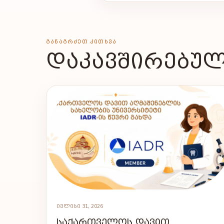
ᲒᲐᲜᲐᲒᲠᲫᲔᲗ ᲙᲘᲗᲮᲕᲐ
ᲓᲐᲙᲐᲕᲨᲘᲠᲔᲑᲣᲚ
ᲘᲕᲚᲘᲡᲘ 31, 2026
ᲡᲐᲥᲐᲠᲗᲕᲔᲚᲝᲡ ᲓᲐᲕᲘᲗ