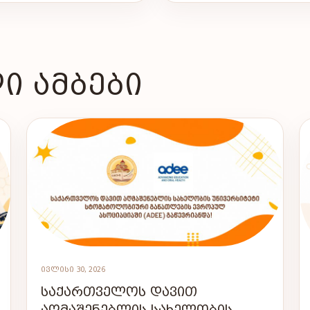
Ი ᲐᲛᲑᲔᲑᲘ
ᲘᲕᲚᲘᲡᲘ 30, 2026
ᲡᲐᲥᲐᲠᲗᲕᲔᲚᲝᲡ ᲓᲐᲕᲘᲗ
ᲐᲦᲛᲐᲨᲔᲜᲔᲑᲚᲘᲡ ᲡᲐᲮᲔᲚᲝᲑᲘᲡ