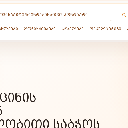
ᲗᲕᲘᲡ
ᲐᲑᲘᲢᲣᲠᲘᲔᲜᲢᲔᲑᲘᲡᲐᲗᲕᲘᲡ
ᲙᲝᲜᲢᲐᲥᲢᲘ
ᲐᲮᲚᲔᲔᲑᲘ
ᲦᲝᲜᲘᲡᲫᲘᲔᲑᲔᲑᲘ
ᲡᲬᲐᲕᲚᲔᲑᲐ
ᲤᲐᲙᲣᲚᲢᲔᲢᲔᲑᲘ
ᲪᲘᲜᲘᲡ
Ნ
ᲝᲑᲘᲗᲘ ᲡᲐᲑᲭᲝᲡ