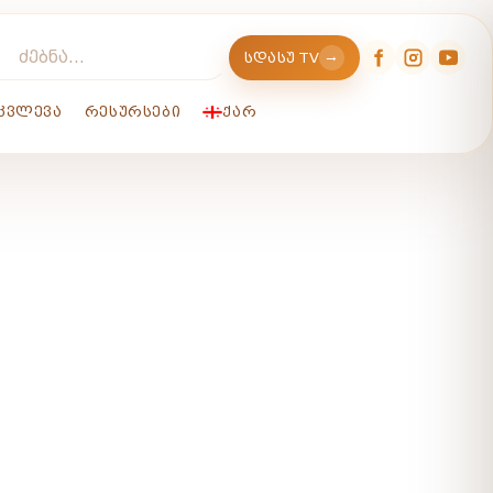
→
ᲡᲓᲐᲡᲣ TV
ᲙᲕᲚᲔᲕᲐ
ᲠᲔᲡᲣᲠᲡᲔᲑᲘ
ᲥᲐᲠ
ᲚᲝ ᲞᲝᲠᲪᲔᲡᲘᲡ ᲕᲐᲓᲔᲑᲘ!