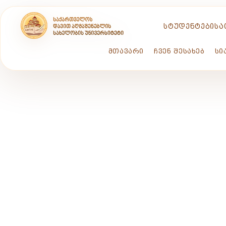
ᲡᲢᲣᲓᲔᲜᲢᲔᲑᲘᲡᲐ
ᲛᲗᲐᲕᲐᲠᲘ
ᲩᲕᲔᲜ ᲨᲔᲡᲐᲮᲔᲑ
ᲡᲘ
ᲡᲘᲐᲮ
202
ᲟᲐᲜᲔᲢᲐ