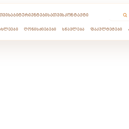
ᲗᲕᲘᲡ
ᲐᲑᲘᲢᲣᲠᲘᲔᲜᲢᲔᲑᲘᲡᲐᲗᲕᲘᲡ
ᲙᲝᲜᲢᲐᲥᲢᲘ
ᲐᲮᲚᲔᲔᲑᲘ
ᲦᲝᲜᲘᲡᲫᲘᲔᲑᲔᲑᲘ
ᲡᲬᲐᲕᲚᲔᲑᲐ
ᲤᲐᲙᲣᲚᲢᲔᲢᲔᲑᲘ
ᲚᲔᲔᲑᲘ
4-2025 ᲡᲐᲡᲬᲐᲕᲚᲝ ᲬᲚᲘᲡ ᲡᲐᲡᲬᲐᲕ
 ᲙᲘᲚᲐᲡᲝᲜᲘᲐ
ᲘᲕᲚ 22, 2024