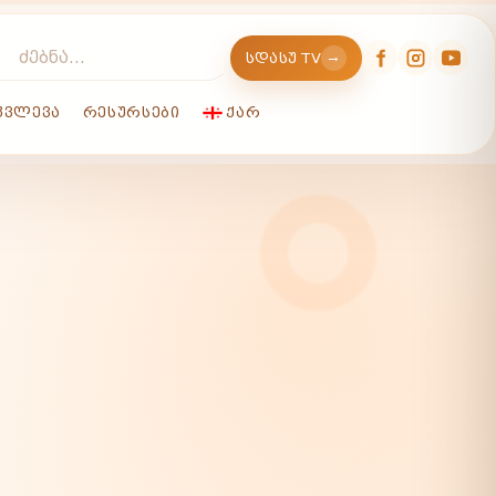
→
ᲡᲓᲐᲡᲣ TV
ᲙᲕᲚᲔᲕᲐ
ᲠᲔᲡᲣᲠᲡᲔᲑᲘ
ᲥᲐᲠ