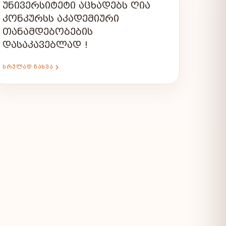
ᲣᲜᲘᲕᲔᲠᲡᲘᲢᲔᲢᲘ ᲐᲪᲮᲐᲓᲔᲑᲡ ᲦᲘᲐ
ᲙᲝᲜᲙᲣᲠᲡᲡ ᲐᲙᲐᲓᲔᲛᲘᲣᲠᲘ
ᲗᲐᲜᲐᲛᲓᲔᲑᲝᲑᲔᲑᲘᲡ
ᲓᲐᲡᲐᲙᲐᲕᲔᲑᲚᲐᲓ !
ᲡᲠᲣᲚᲐᲓ ᲜᲐᲮᲕᲐ