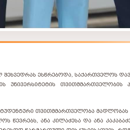
Ლ ᲨᲔᲮᲕᲔᲓᲠᲐᲡ ᲔᲡᲬᲠᲔᲑᲝᲓᲐ, ᲡᲐᲥᲐᲠᲗᲕᲔᲚᲝᲡ ᲓᲐ
ᲘᲡ ᲣᲜᲘᲕᲔᲠᲡᲘᲢᲔᲢᲘᲡ ᲗᲕᲘᲗᲛᲛᲐᲠᲗᲕᲔᲚᲝᲑᲘᲡ Პ
 ᲡᲢᲣᲓᲔᲜᲢᲣᲠᲘ ᲗᲕᲘᲗᲛᲛᲐᲠᲗᲕᲔᲚᲝᲑᲐ ᲛᲐᲓᲚᲝᲑᲐᲡ
ᲝᲡ ᲬᲔᲕᲠᲔᲑᲡ, ᲐᲜᲐ ᲙᲘᲚᲐᲫᲔᲡᲐ ᲓᲐ ᲐᲜᲐ ᲙᲐᲙᲐᲑᲐᲫ