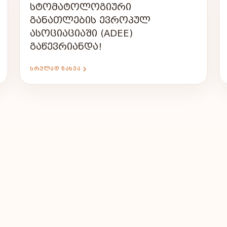
ᲡᲢᲝᲛᲐᲢᲝᲚᲝᲒᲘᲣᲠᲘ
ᲒᲐᲜᲐᲗᲚᲔᲑᲘᲡ ᲔᲕᲠᲝᲞᲣᲚ
ᲐᲡᲝᲪᲘᲐᲪᲘᲐᲨᲘ (ADEE)
ᲒᲐᲬᲔᲕᲠᲘᲐᲜᲓᲐ!
ᲡᲠᲣᲚᲐᲓ ᲜᲐᲮᲕᲐ