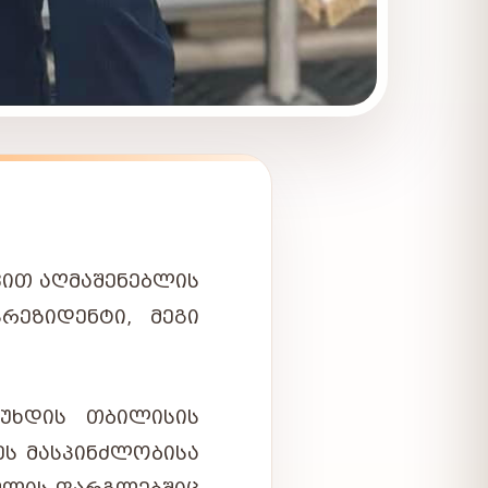
ᲕᲘᲗ ᲐᲦᲛᲐᲨᲔᲜᲔᲑᲚᲘᲡ
ᲠᲔᲖᲘᲓᲔᲜᲢᲘ, ᲛᲔᲒᲘ
 ᲣᲮᲓᲘᲡ ᲗᲑᲘᲚᲘᲡᲘᲡ
ᲔᲡ ᲛᲐᲡᲞᲘᲜᲫᲚᲝᲑᲘᲡᲐ