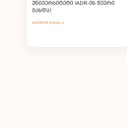
ᲣᲜᲘᲕᲔᲠᲡᲘᲢᲔᲢᲘ IADR-ᲘᲡ ᲬᲔᲕᲠᲘ
ᲒᲐᲮᲓᲐ!
ᲡᲠᲣᲚᲐᲓ ᲜᲐᲮᲕᲐ