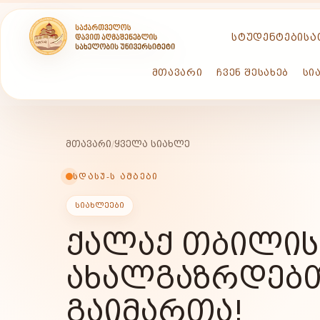
ᲡᲢᲣᲓᲔᲜᲢᲔᲑᲘᲡᲐ
ᲛᲗᲐᲕᲐᲠᲘ
ᲩᲕᲔᲜ ᲨᲔᲡᲐᲮᲔᲑ
ᲡᲘ
ᲛᲗᲐᲕᲐᲠᲘ
/
ᲧᲕᲔᲚᲐ ᲡᲘᲐᲮᲚᲔ
ᲡᲓᲐᲡᲣ-Ს ᲐᲛᲑᲔᲑᲘ
ᲡᲘᲐᲮᲚᲔᲔᲑᲘ
ᲥᲐᲚᲐᲥ ᲗᲑᲘᲚᲘᲡ
ᲐᲮᲐᲚᲒᲐᲖᲠᲓᲔᲑᲗ
ᲒᲐᲘᲛᲐᲠᲗᲐ!