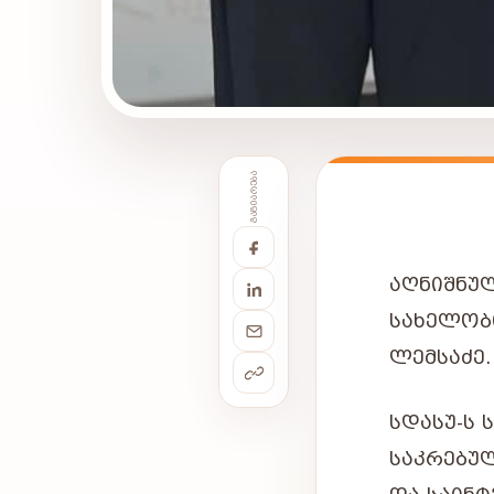
ᲒᲐᲖᲘᲐᲠᲔᲑᲐ
ᲐᲦᲜᲘᲨᲜᲣ
ᲡᲐᲮᲔᲚᲝᲑ
ᲚᲔᲛᲡᲐᲫᲔ.
ᲡᲓᲐᲡᲣ-Ს
ᲡᲐᲙᲠᲔᲑᲣᲚ