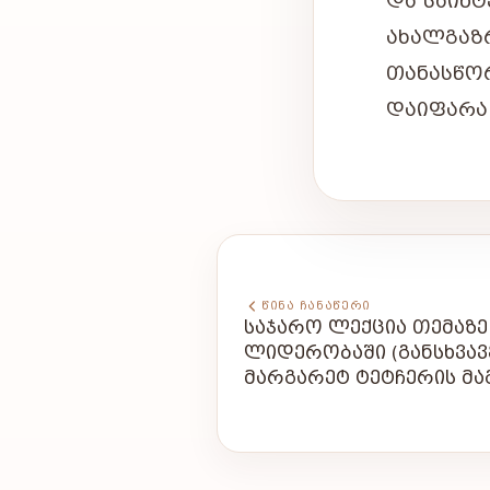
ᲓᲐ ᲡᲐᲘᲜ
ᲐᲮᲐᲚᲒᲐ
ᲗᲐᲜᲐᲡᲬ
ᲓᲐᲘᲤᲐᲠᲐ
ᲬᲘᲜᲐ ᲩᲐᲜᲐᲬᲔᲠᲘ
ᲡᲐᲯᲐᲠᲝ ᲚᲔᲥᲪᲘᲐ ᲗᲔᲛᲐᲖᲔ
ᲚᲘᲓᲔᲠᲝᲑᲐᲨᲘ (ᲒᲐᲜᲡᲮᲕᲐᲕ
ᲛᲐᲠᲒᲐᲠᲔᲢ ᲢᲔᲢᲩᲔᲠᲘᲡ ᲛᲐ