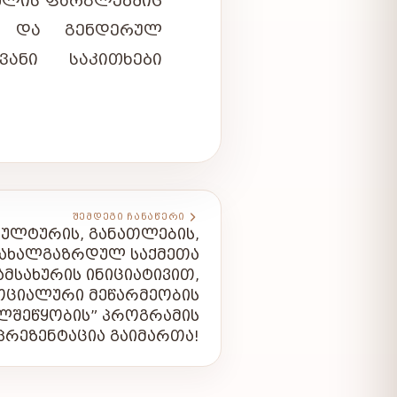
ᲛᲚᲘᲡ ᲤᲐᲠᲒᲚᲔᲑᲨᲘᲪ
ᲐᲜ ᲓᲐ ᲒᲔᲜᲓᲔᲠᲣᲚ
ᲕᲐᲜᲘ ᲡᲐᲙᲘᲗᲮᲔᲑᲘ
ᲨᲔᲛᲓᲔᲒᲘ ᲩᲐᲜᲐᲬᲔᲠᲘ
ᲙᲣᲚᲢᲣᲠᲘᲡ, ᲒᲐᲜᲐᲗᲚᲔᲑᲘᲡ,
 ᲐᲮᲐᲚᲒᲐᲖᲠᲓᲣᲚ ᲡᲐᲥᲛᲔᲗᲐ
ᲐᲛᲡᲐᲮᲣᲠᲘᲡ ᲘᲜᲘᲪᲘᲐᲢᲘᲕᲘᲗ,
ᲝᲪᲘᲐᲚᲣᲠᲘ ᲛᲔᲬᲐᲠᲛᲔᲝᲑᲘᲡ
ᲚᲨᲔᲬᲧᲝᲑᲘᲡ” ᲞᲠᲝᲒᲠᲐᲛᲘᲡ
ᲞᲠᲔᲖᲔᲜᲢᲐᲪᲘᲐ ᲒᲐᲘᲛᲐᲠᲗᲐ!