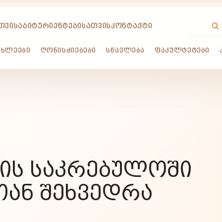
ᲗᲕᲘᲡ
ᲐᲑᲘᲢᲣᲠᲘᲔᲜᲢᲔᲑᲘᲡᲐᲗᲕᲘᲡ
ᲙᲝᲜᲢᲐᲥᲢᲘ
ᲐᲮᲚᲔᲔᲑᲘ
ᲦᲝᲜᲘᲡᲫᲘᲔᲑᲔᲑᲘ
ᲡᲬᲐᲕᲚᲔᲑᲐ
ᲤᲐᲙᲣᲚᲢᲔᲢᲔᲑᲘ
ᲘᲡ ᲡᲐᲙᲠᲔᲑᲣᲚᲝᲨᲘ
ᲐᲜ ᲨᲔᲮᲕᲔᲓᲠᲐ