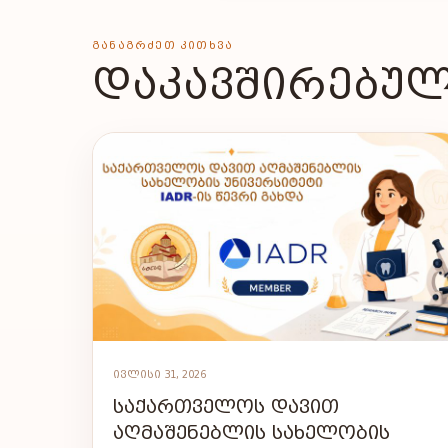
ᲒᲐᲜᲐᲒᲠᲫᲔᲗ ᲙᲘᲗᲮᲕᲐ
ᲓᲐᲙᲐᲕᲨᲘᲠᲔᲑᲣᲚ
ᲘᲕᲚᲘᲡᲘ 31, 2026
ᲡᲐᲥᲐᲠᲗᲕᲔᲚᲝᲡ ᲓᲐᲕᲘᲗ
ᲐᲦᲛᲐᲨᲔᲜᲔᲑᲚᲘᲡ ᲡᲐᲮᲔᲚᲝᲑᲘᲡ