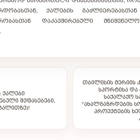
ᲢᲔᲠᲔᲡᲝᲓ ᲬᲐᲠᲛᲐᲠᲗᲣᲚᲘ ᲓᲘᲡᲙᲣᲡᲘᲘᲡᲐᲗᲕᲘᲡ, ᲠᲝ
ᲖᲠᲓᲝᲑᲐᲡᲗᲐᲜ, ᲥᲐᲚᲔᲑᲘᲡ ᲒᲐᲫᲚᲘᲔᲠᲔᲑᲐᲡᲗ
ᲝᲠᲝᲑᲐᲡᲗᲐᲜ ᲓᲐᲙᲐᲕᲨᲘᲠᲔᲑᲣᲚᲘ ᲛᲜᲘᲨᲕᲜᲔᲚᲝ
.
ᲗᲑᲘᲚᲘᲡᲘᲡ ᲛᲔᲠᲘᲘᲡ 
ᲡᲞᲝᲠᲢᲘᲡᲐ ᲓᲐ
: ᲥᲐᲚᲔᲑᲘ
ᲡᲐᲥᲐᲚᲐᲥᲝ Ს
ᲔᲑᲣᲚᲘ ᲨᲔᲤᲐᲡᲔᲑᲔᲑᲘ,
“ᲐᲮᲐᲚᲒᲐᲖᲠᲓᲔᲑᲘᲡ Ს
ᲒᲐᲚᲘᲗᲖᲔ)!
ᲞᲠᲝᲔᲥᲢᲔᲑᲘᲡ ᲮᲔ