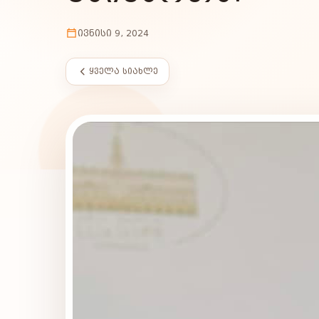
ᲘᲕᲜᲘᲡᲘ 9, 2024
ᲧᲕᲔᲚᲐ ᲡᲘᲐᲮᲚᲔ