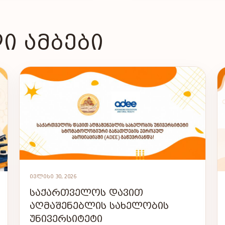
Ი ᲐᲛᲑᲔᲑᲘ
ᲘᲕᲚᲘᲡᲘ 30, 2026
ᲡᲐᲥᲐᲠᲗᲕᲔᲚᲝᲡ ᲓᲐᲕᲘᲗ
ᲐᲦᲛᲐᲨᲔᲜᲔᲑᲚᲘᲡ ᲡᲐᲮᲔᲚᲝᲑᲘᲡ
ᲣᲜᲘᲕᲔᲠᲡᲘᲢᲔᲢᲘ