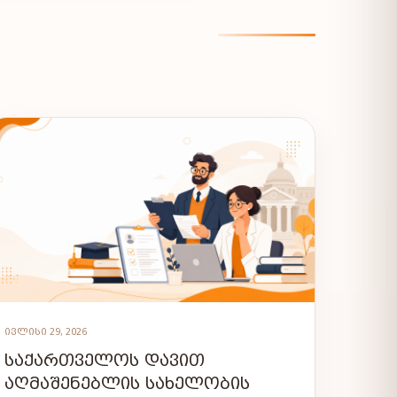
ᲘᲕᲚᲘᲡᲘ 29, 2026
ᲡᲐᲥᲐᲠᲗᲕᲔᲚᲝᲡ ᲓᲐᲕᲘᲗ
ᲐᲦᲛᲐᲨᲔᲜᲔᲑᲚᲘᲡ ᲡᲐᲮᲔᲚᲝᲑᲘᲡ