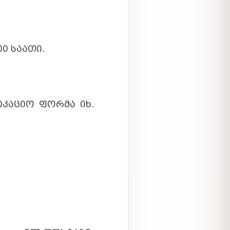
00 ᲡᲐᲐᲗᲘ.
ᲙᲐᲪᲘᲝ ᲤᲝᲠᲛᲐ ᲘᲮ.