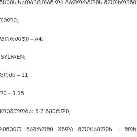
ᲜᲪᲘᲘᲡ ᲡᲐᲗᲐᲣᲠᲗᲐᲜ ᲓᲐ ᲒᲐᲤᲝᲠᲛᲓᲔᲡ ᲛᲝᲗᲮᲝᲕᲜᲘᲡ
ᲠᲗᲣᲚᲘ;
ᲤᲝᲠᲛᲐᲢᲘ – A4;
SYLFAEN;
ᲖᲝᲛᲐ – 11;
Ი – 1.15
ᲛᲝᲪᲣᲚᲝᲑᲐ: 5-7 ᲒᲕᲔᲠᲓᲘ;
ᲠᲔᲜᲪᲘᲝ ᲜᲐᲨᲠᲝᲛᲘ ᲣᲜᲓᲐ ᲛᲝᲘᲪᲐᲕᲓᲔᲡ – ᲛᲝᲮᲡ