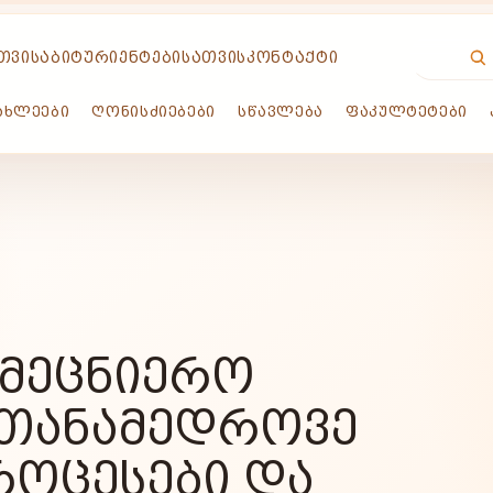
ᲗᲕᲘᲡ
ᲐᲑᲘᲢᲣᲠᲘᲔᲜᲢᲔᲑᲘᲡᲐᲗᲕᲘᲡ
ᲙᲝᲜᲢᲐᲥᲢᲘ
ᲐᲮᲚᲔᲔᲑᲘ
ᲦᲝᲜᲘᲡᲫᲘᲔᲑᲔᲑᲘ
ᲡᲬᲐᲕᲚᲔᲑᲐ
ᲤᲐᲙᲣᲚᲢᲔᲢᲔᲑᲘ
ᲐᲛᲔᲪᲜᲘᲔᲠᲝ
 ᲗᲐᲜᲐᲛᲔᲓᲠᲝᲕᲔ
ᲠᲝᲪᲔᲡᲔᲑᲘ ᲓᲐ