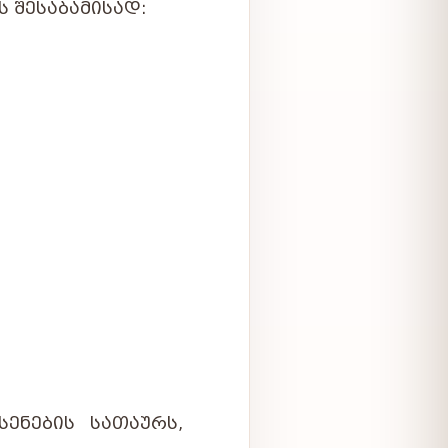
 ᲨᲔᲡᲐᲑᲐᲛᲘᲡᲐᲓ:
ᲔᲜᲔᲑᲘᲡ ᲡᲐᲗᲐᲣᲠᲡ,