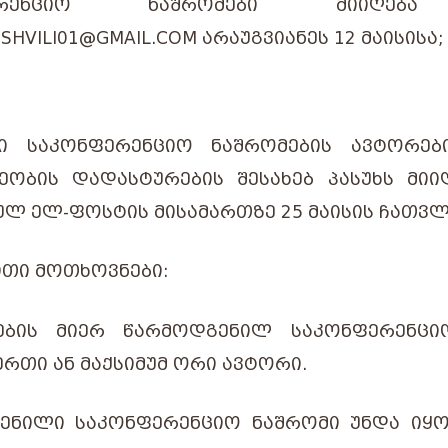
ᲤᲔᲠᲔᲜᲪᲘᲝ ᲜᲐᲨᲠᲝᲛᲔᲑᲘ ᲛᲘᲘᲦᲔᲑᲐ 
ISHVILI01@GMAIL.COM ᲐᲠᲐᲣᲒᲕᲘᲐᲜᲔᲡ 12 ᲛᲐᲘᲡᲘᲡᲐ;
Ი ᲡᲐᲙᲝᲜᲤᲔᲠᲔᲜᲪᲘᲝ ᲜᲐᲨᲠᲝᲛᲔᲑᲘᲡ ᲐᲕᲢᲝᲠᲔᲑ
ᲔᲝᲑᲘᲡ ᲓᲐᲓᲐᲡᲢᲣᲠᲔᲑᲘᲡ ᲨᲔᲡᲐᲮᲔᲑ ᲞᲐᲡᲣᲮᲡ ᲛᲘᲘ
Ლ ᲔᲚ-ᲤᲝᲡᲢᲘᲡ ᲛᲘᲡᲐᲛᲐᲠᲗᲖᲔ 25 ᲛᲐᲘᲡᲘᲡ ᲩᲐᲗᲕᲚ
ᲘᲗᲘ ᲛᲝᲗᲮᲝᲕᲜᲔᲑᲘ:
ᲔᲑᲘᲡ ᲛᲘᲔᲠ ᲬᲐᲠᲛᲝᲓᲒᲔᲜᲘᲚ ᲡᲐᲙᲝᲜᲤᲔᲠᲔᲜᲪᲘ
ᲔᲠᲗᲘ ᲐᲜ ᲛᲐᲥᲡᲘᲛᲣᲛ ᲝᲠᲘ ᲐᲕᲢᲝᲠᲘ.
ᲔᲜᲘᲚᲘ ᲡᲐᲙᲝᲜᲤᲔᲠᲔᲜᲪᲘᲝ ᲜᲐᲨᲠᲝᲛᲘ ᲣᲜᲓᲐ ᲘᲧᲝᲡ