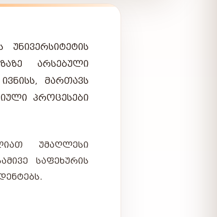
 ᲣᲜᲘᲕᲔᲠᲡᲘᲢᲔᲢᲘᲡ
ᲖᲐᲖᲔ ᲐᲠᲡᲔᲑᲣᲚᲘ
ᲕᲜᲘᲡᲡ, ᲛᲐᲠᲗᲐᲕᲡ
ᲪᲘᲣᲚᲘ ᲞᲠᲝᲪᲔᲡᲔᲑᲘ
ᲚᲘᲐᲗ ᲣᲛᲐᲦᲚᲔᲡᲘ
ᲐᲛᲘᲕᲔ ᲡᲐᲤᲔᲮᲣᲠᲘᲡ
ᲓᲔᲜᲢᲔᲑᲡ.