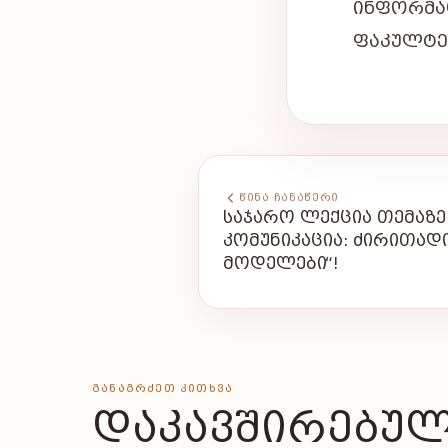
ᲘᲜᲤᲝᲠᲛᲐ
ᲤᲐᲙᲣᲚᲢᲔ
ᲬᲘᲜᲐ ᲩᲐᲜᲐᲬᲔᲠᲘ
ᲡᲐᲯᲐᲠᲝ ᲚᲔᲥᲪᲘᲐ ᲗᲔᲛᲐᲖᲔ
ᲙᲝᲛᲣᲜᲘᲙᲐᲪᲘᲐ: ᲫᲘᲠᲘᲗᲐᲓ
ᲛᲝᲓᲔᲚᲔᲑᲘ“!
ᲒᲐᲜᲐᲒᲠᲫᲔᲗ ᲙᲘᲗᲮᲕᲐ
ᲓᲐᲙᲐᲕᲨᲘᲠᲔᲑᲣᲚ