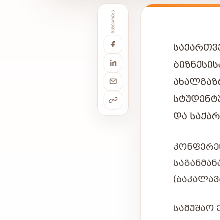
ᲒᲐᲖᲘᲐᲠᲔᲑᲐ
ᲡᲐᲥᲐᲠᲗᲕ
ᲑᲘᲖᲜᲔᲡ
ᲐᲮᲐᲚᲒᲐᲖ
ᲡᲢᲣᲓᲔᲜᲢ
ᲓᲐ ᲡᲐᲥᲐ
ᲙᲝᲜᲤᲔᲠ
ᲡᲐᲒᲐᲜᲛᲐ
(ᲑᲐᲙᲐᲚᲐᲕ
ᲡᲐᲛᲣᲨᲐᲝ 