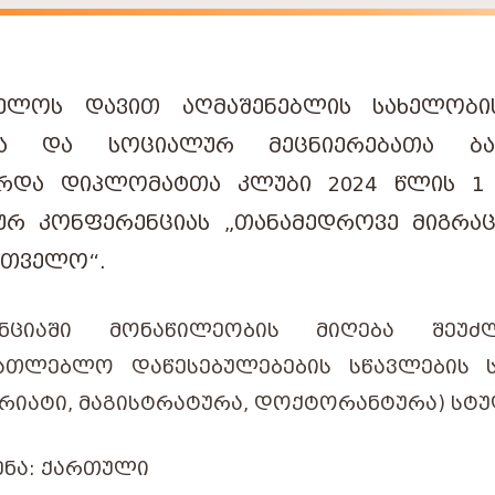
ᲔᲚᲝᲡ ᲓᲐᲕᲘᲗ ᲐᲦᲛᲐᲨᲔᲜᲔᲑᲚᲘᲡ ᲡᲐᲮᲔᲚᲝᲑᲘᲡ
ᲘᲡᲐ ᲓᲐ ᲡᲝᲪᲘᲐᲚᲣᲠ ᲛᲔᲪᲜᲘᲔᲠᲔᲑᲐᲗᲐ ᲑᲐ
ᲠᲓᲐ ᲓᲘᲞᲚᲝᲛᲐᲢᲗᲐ ᲙᲚᲣᲑᲘ 2024 ᲬᲚᲘᲡ 1 Ი
ᲣᲠ ᲙᲝᲜᲤᲔᲠᲔᲜᲪᲘᲐᲡ „ᲗᲐᲜᲐᲛᲔᲓᲠᲝᲕᲔ ᲛᲘᲒᲠᲐ
ᲠᲗᲕᲔᲚᲝ“.
ᲔᲜᲪᲘᲐᲨᲘ ᲛᲝᲜᲐᲬᲘᲚᲔᲝᲑᲘᲡ ᲛᲘᲦᲔᲑᲐ ᲨᲔᲣᲫ
ᲜᲐᲗᲚᲔᲑᲚᲝ ᲓᲐᲬᲔᲡᲔᲑᲣᲚᲔᲑᲔᲑᲘᲡ ᲡᲬᲐᲕᲚᲔᲑᲘᲡ Ს
ᲠᲘᲐᲢᲘ, ᲛᲐᲒᲘᲡᲢᲠᲐᲢᲣᲠᲐ, ᲓᲝᲥᲢᲝᲠᲐᲜᲢᲣᲠᲐ) ᲡᲢᲣ
ᲔᲜᲐ: ᲥᲐᲠᲗᲣᲚᲘ