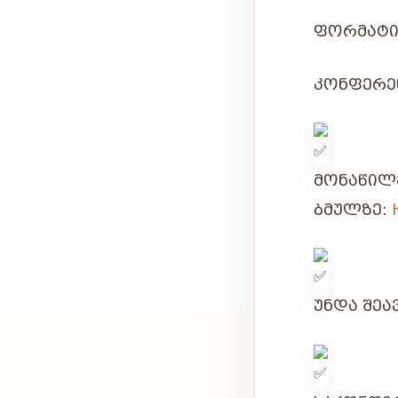
ᲤᲝᲠᲛᲐᲢᲘ
ᲙᲝᲜᲤᲔᲠᲔᲜ
ᲛᲝᲜᲐᲬᲘᲚ
ᲑᲛᲣᲚᲖᲔ:
ᲣᲜᲓᲐ ᲨᲔᲐ