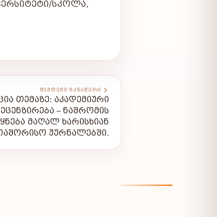
ᲠᲡᲘᲢᲔᲢᲘ/ᲡᲙᲝᲚᲐ,
ᲨᲔᲛᲓᲔᲒᲘ ᲩᲐᲜᲐᲬᲔᲠᲘ
ᲘᲐ ᲗᲔᲛᲐᲖᲔ: ᲐᲙᲐᲓᲔᲛᲘᲣᲠᲘ
ᲔᲪᲔᲜᲖᲘᲠᲔᲑᲐ – ᲜᲐᲨᲠᲝᲛᲘᲡ
ᲧᲜᲔᲑᲐ ᲛᲐᲦᲐᲚ ᲮᲐᲠᲘᲡᲮᲘᲐᲜ
ᲗᲐᲨᲝᲠᲘᲡᲝ ᲟᲣᲠᲜᲐᲚᲔᲑᲨᲘ.