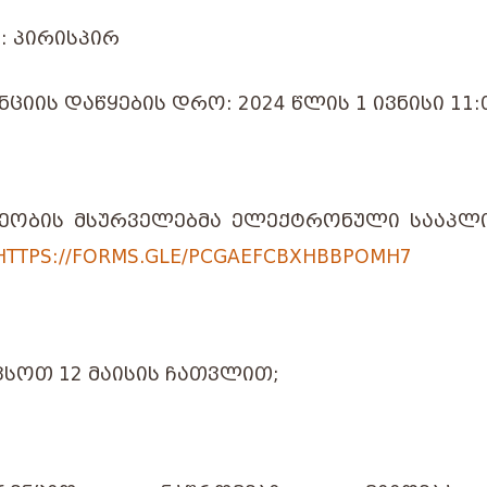
: ᲞᲘᲠᲘᲡᲞᲘᲠ
ᲪᲘᲘᲡ ᲓᲐᲬᲧᲔᲑᲘᲡ ᲓᲠᲝ: 2024 ᲬᲚᲘᲡ 1 ᲘᲕᲜᲘᲡᲘ 11:
ᲔᲝᲑᲘᲡ ᲛᲡᲣᲠᲕᲔᲚᲔᲑᲛᲐ ᲔᲚᲔᲥᲢᲠᲝᲜᲣᲚᲘ ᲡᲐᲐᲞᲚᲘ
HTTPS://FORMS.GLE/PCGAEFCBXHBBPOMH7
ᲕᲡᲝᲗ 12 ᲛᲐᲘᲡᲘᲡ ᲩᲐᲗᲕᲚᲘᲗ;