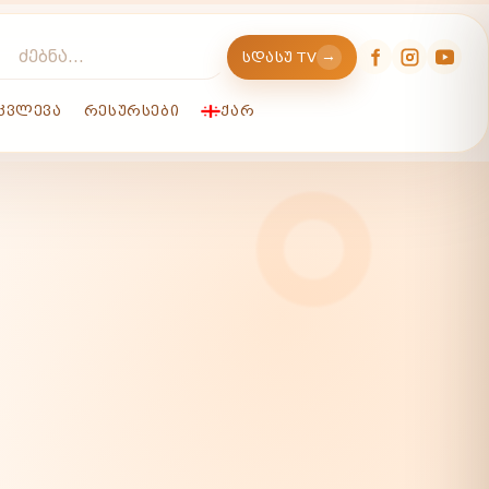
→
ᲡᲓᲐᲡᲣ TV
ᲙᲕᲚᲔᲕᲐ
ᲠᲔᲡᲣᲠᲡᲔᲑᲘ
ᲥᲐᲠ