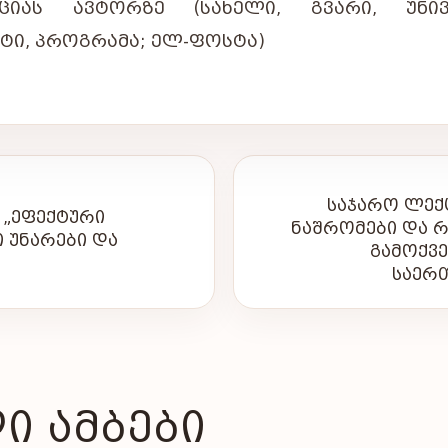
ᲪᲘᲐᲡ ᲐᲕᲢᲝᲠᲖᲔ (ᲡᲐᲮᲔᲚᲘ, ᲒᲕᲐᲠᲘ, ᲣᲜᲘᲕᲔ
ᲢᲘ, ᲞᲠᲝᲒᲠᲐᲛᲐ; ᲔᲚ-ᲤᲝᲡᲢᲐ)
ᲡᲐᲯᲐᲠᲝ ᲚᲔᲥᲪ
 „ᲔᲤᲔᲥᲢᲣᲠᲘ
ᲜᲐᲨᲠᲝᲛᲔᲑᲘ ᲓᲐ Რ
Ი ᲣᲜᲐᲠᲔᲑᲘ ᲓᲐ
ᲒᲐᲛᲝᲥᲕᲔ
ᲡᲐᲔᲠ
Ი ᲐᲛᲑᲔᲑᲘ