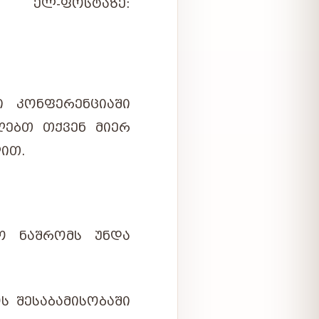
ᲔᲚ-ᲤᲝᲡᲢᲐᲖᲔ:
Ი ᲙᲝᲜᲤᲔᲠᲔᲜᲪᲘᲐᲨᲘ
ᲦᲔᲑᲗ ᲗᲥᲕᲔᲜ ᲛᲘᲔᲠ
ᲘᲗ.
Ო ᲜᲐᲨᲠᲝᲛᲡ ᲣᲜᲓᲐ
 ᲨᲔᲡᲐᲑᲐᲛᲘᲡᲝᲑᲐᲨᲘ