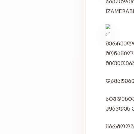
ᲡᲐᲙᲝᲜ
IZAMERAB
ᲨᲔᲠᲩᲔᲣᲚ
ᲛᲝᲜᲐᲬᲘᲚ
ᲛᲘᲗᲘᲗᲔᲑᲣ
ᲓᲐᲛᲐᲢᲔᲑ
ᲡᲢᲣᲓᲔᲜᲢ
ᲰᲧᲐᲕᲓᲔᲡ 
ᲬᲐᲠᲛᲝᲓᲒ