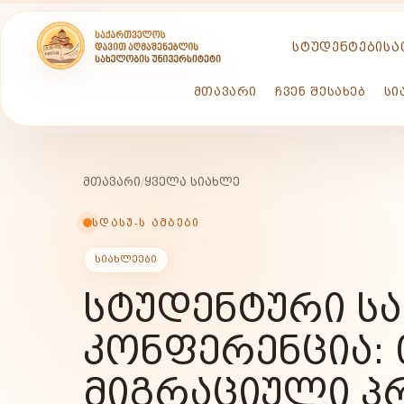
ᲡᲢᲣᲓᲔᲜᲢᲔᲑᲘᲡᲐ
ᲛᲗᲐᲕᲐᲠᲘ
ᲩᲕᲔᲜ ᲨᲔᲡᲐᲮᲔᲑ
ᲡᲘ
ᲛᲗᲐᲕᲐᲠᲘ
/
ᲧᲕᲔᲚᲐ ᲡᲘᲐᲮᲚᲔ
ᲡᲓᲐᲡᲣ-Ს ᲐᲛᲑᲔᲑᲘ
ᲡᲘᲐᲮᲚᲔᲔᲑᲘ
ᲡᲢᲣᲓᲔᲜᲢᲣᲠᲘ Ს
ᲙᲝᲜᲤᲔᲠᲔᲜᲪᲘᲐ:
ᲛᲘᲒᲠᲐᲪᲘᲣᲚᲘ Პ