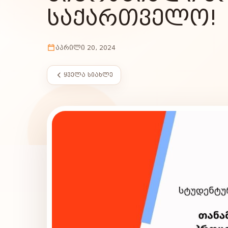
ᲡᲐᲥᲐᲠᲗᲕᲔᲚᲝ!
ᲐᲞᲠᲘᲚᲘ 20, 2024
ᲧᲕᲔᲚᲐ ᲡᲘᲐᲮᲚᲔ