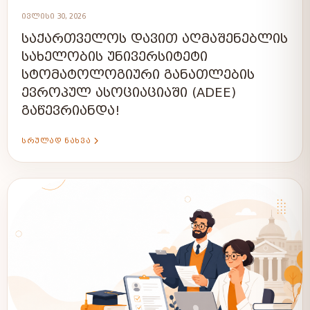
ᲘᲕᲚᲘᲡᲘ 30, 2026
ᲡᲐᲥᲐᲠᲗᲕᲔᲚᲝᲡ ᲓᲐᲕᲘᲗ ᲐᲦᲛᲐᲨᲔᲜᲔᲑᲚᲘᲡ
ᲡᲐᲮᲔᲚᲝᲑᲘᲡ ᲣᲜᲘᲕᲔᲠᲡᲘᲢᲔᲢᲘ
ᲡᲢᲝᲛᲐᲢᲝᲚᲝᲒᲘᲣᲠᲘ ᲒᲐᲜᲐᲗᲚᲔᲑᲘᲡ
ᲔᲕᲠᲝᲞᲣᲚ ᲐᲡᲝᲪᲘᲐᲪᲘᲐᲨᲘ (ADEE)
ᲒᲐᲬᲔᲕᲠᲘᲐᲜᲓᲐ!
ᲡᲠᲣᲚᲐᲓ ᲜᲐᲮᲕᲐ