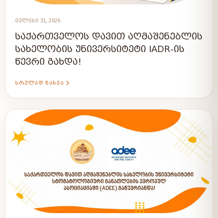
ᲘᲕᲚᲘᲡᲘ 31, 2026
ᲡᲐᲥᲐᲠᲗᲕᲔᲚᲝᲡ ᲓᲐᲕᲘᲗ ᲐᲦᲛᲐᲨᲔᲜᲔᲑᲚᲘᲡ
ᲡᲐᲮᲔᲚᲝᲑᲘᲡ ᲣᲜᲘᲕᲔᲠᲡᲘᲢᲔᲢᲘ IADR-ᲘᲡ
ᲬᲔᲕᲠᲘ ᲒᲐᲮᲓᲐ!
ᲡᲠᲣᲚᲐᲓ ᲜᲐᲮᲕᲐ