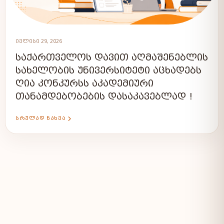
ᲘᲕᲚᲘᲡᲘ 29, 2026
ᲡᲐᲥᲐᲠᲗᲕᲔᲚᲝᲡ ᲓᲐᲕᲘᲗ ᲐᲦᲛᲐᲨᲔᲜᲔᲑᲚᲘᲡ
ᲡᲐᲮᲔᲚᲝᲑᲘᲡ ᲣᲜᲘᲕᲔᲠᲡᲘᲢᲔᲢᲘ ᲐᲪᲮᲐᲓᲔᲑᲡ
ᲦᲘᲐ ᲙᲝᲜᲙᲣᲠᲡᲡ ᲐᲙᲐᲓᲔᲛᲘᲣᲠᲘ
ᲗᲐᲜᲐᲛᲓᲔᲑᲝᲑᲔᲑᲘᲡ ᲓᲐᲡᲐᲙᲐᲕᲔᲑᲚᲐᲓ !
ᲡᲠᲣᲚᲐᲓ ᲜᲐᲮᲕᲐ