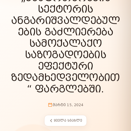
ᲡᲔᲥᲢᲝᲠᲘᲡ
ᲐᲜᲒᲐᲠᲘᲨᲕᲐᲚᲓᲔᲑᲣᲚ
ᲔᲑᲘᲡ ᲒᲐᲫᲚᲘᲔᲠᲔᲑᲐ
ᲡᲐᲛᲝᲥᲐᲚᲐᲥᲝ
ᲡᲐᲖᲝᲒᲐᲓᲝᲔᲑᲘᲡ
ᲔᲤᲔᲥᲢᲣᲠᲘ
ᲖᲔᲓᲐᲛᲮᲔᲓᲕᲔᲚᲝᲑᲘᲗ
“ ᲤᲐᲠᲒᲚᲔᲑᲨᲘ.
ᲛᲐᲠᲢᲘ 15, 2024
ᲧᲕᲔᲚᲐ ᲡᲘᲐᲮᲚᲔ