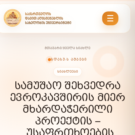
ᲛᲗᲐᲕᲐᲠᲘ
/
ᲧᲕᲔᲚᲐ ᲡᲘᲐᲮᲚᲔ
ᲡᲓᲐᲡᲣ-Ს ᲐᲛᲑᲔᲑᲘ
ᲡᲘᲐᲮᲚᲔᲔᲑᲘ
ᲡᲐᲛᲣᲨᲐᲝ ᲨᲔᲮᲕᲔᲓᲠᲐ
ᲔᲕᲠᲝᲙᲐᲕᲨᲘᲠᲘᲡ ᲛᲘᲔᲠ
ᲛᲮᲐᲠᲓᲐᲭᲔᲠᲘᲚᲘ
ᲞᲠᲝᲔᲥᲢᲘᲡ –
„ᲣᲡᲐᲤᲠᲗᲮᲝᲔᲑᲘᲡ