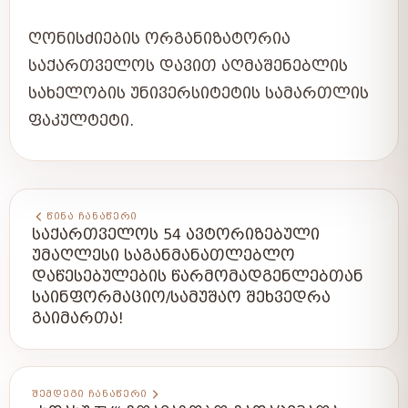
ᲦᲝᲜᲘᲡᲫᲘᲔᲑᲘᲡ ᲝᲠᲒᲐᲜᲘᲖᲐᲢᲝᲠᲘᲐ
ᲡᲐᲥᲐᲠᲗᲕᲔᲚᲝᲡ ᲓᲐᲕᲘᲗ ᲐᲦᲛᲐᲨᲔᲜᲔᲑᲚᲘᲡ
ᲡᲐᲮᲔᲚᲝᲑᲘᲡ ᲣᲜᲘᲕᲔᲠᲡᲘᲢᲔᲢᲘᲡ ᲡᲐᲛᲐᲠᲗᲚᲘᲡ
ᲤᲐᲙᲣᲚᲢᲔᲢᲘ.
ᲬᲘᲜᲐ ᲩᲐᲜᲐᲬᲔᲠᲘ
ᲡᲐᲥᲐᲠᲗᲕᲔᲚᲝᲡ 54 ᲐᲕᲢᲝᲠᲘᲖᲔᲑᲣᲚᲘ
ᲣᲛᲐᲦᲚᲔᲡᲘ ᲡᲐᲒᲐᲜᲛᲐᲜᲐᲗᲚᲔᲑᲚᲝ
ᲓᲐᲬᲔᲡᲔᲑᲣᲚᲔᲑᲘᲡ ᲬᲐᲠᲛᲝᲛᲐᲓᲒᲔᲜᲚᲔᲑᲗᲐᲜ
ᲡᲐᲘᲜᲤᲝᲠᲛᲐᲪᲘᲝ/ᲡᲐᲛᲣᲨᲐᲝ ᲨᲔᲮᲕᲔᲓᲠᲐ
ᲒᲐᲘᲛᲐᲠᲗᲐ!
ᲨᲔᲛᲓᲔᲒᲘ ᲩᲐᲜᲐᲬᲔᲠᲘ