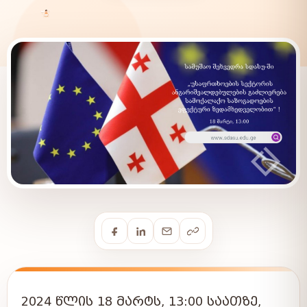
2024 ᲬᲚᲘᲡ 18 ᲛᲐᲠᲢᲡ, 13:00 ᲡᲐᲐᲗᲖᲔ,