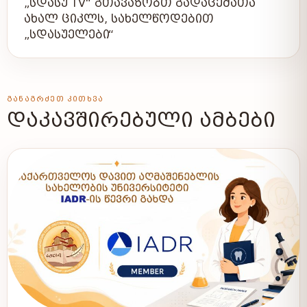
„ᲡᲓᲐᲡᲣ TV“ ᲒᲗᲐᲕᲐᲖᲝᲑᲗ ᲒᲐᲓᲐᲪᲔᲛᲐᲗᲐ
ᲐᲮᲐᲚ ᲪᲘᲙᲚᲡ, ᲡᲐᲮᲔᲚᲬᲝᲓᲔᲑᲘᲗ
„ᲡᲓᲐᲡᲣᲔᲚᲔᲑᲘ“
ᲒᲐᲜᲐᲒᲠᲫᲔᲗ ᲙᲘᲗᲮᲕᲐ
ᲓᲐᲙᲐᲕᲨᲘᲠᲔᲑᲣᲚᲘ ᲐᲛᲑᲔᲑᲘ