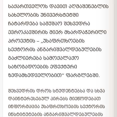
ᲡᲐᲥᲐᲠᲗᲕᲔᲚᲝᲡ ᲓᲐᲕᲘᲗ ᲐᲦᲛᲐᲨᲔᲜᲔᲑᲚᲘᲡ
ᲡᲐᲮᲔᲚᲝᲑᲘᲡ ᲣᲜᲘᲕᲔᲠᲡᲢᲔᲢᲨᲘ
ᲩᲐᲢᲐᲠᲓᲔᲑᲐ ᲡᲐᲛᲣᲨᲐᲝ ᲨᲔᲮᲕᲔᲓᲠᲐ
ᲔᲕᲠᲝᲙᲐᲕᲨᲘᲠᲘᲡ ᲛᲘᲔᲠ ᲛᲮᲐᲠᲓᲐᲭᲔᲠᲘᲚᲘ
ᲞᲠᲝᲔᲥᲢᲘᲡ – „ᲣᲡᲐᲤᲠᲗᲮᲝᲔᲑᲘᲡ
ᲡᲔᲥᲢᲝᲠᲘᲡ ᲐᲜᲒᲐᲠᲘᲨᲕᲐᲚᲓᲔᲑᲣᲚᲔᲑᲘᲡ
ᲒᲐᲫᲚᲘᲔᲠᲔᲑᲐ ᲡᲐᲛᲝᲥᲐᲚᲐᲥᲝ
ᲡᲐᲖᲝᲒᲐᲓᲝᲔᲑᲘᲡ ᲔᲤᲔᲥᲢᲣᲠᲘ
ᲖᲔᲓᲐᲛᲮᲔᲓᲕᲔᲚᲝᲑᲘᲗ“ ᲤᲐᲠᲒᲚᲔᲑᲨᲘ.
ᲨᲔᲮᲕᲔᲓᲠᲘᲡ ᲓᲠᲝᲡ ᲡᲢᲣᲓᲔᲜᲢᲔᲑᲡᲐ ᲓᲐ ᲡᲮᲕᲐ
ᲓᲐᲘᲜᲢᲔᲠᲔᲡᲔᲑᲣᲚ ᲞᲘᲠᲔᲑᲡ ᲛᲘᲔᲬᲝᲓᲔᲑᲐᲗ
ᲘᲜᲤᲝᲠᲛᲐᲪᲘᲐ ᲣᲡᲐᲤᲠᲗᲮᲝᲔᲑᲘᲡ ᲡᲔᲥᲢᲝᲠᲘᲡ
ᲘᲜᲡᲢᲘᲢᲣᲢᲔᲑᲘᲡ ᲐᲜᲒᲐᲠᲘᲨᲕᲐᲚᲓᲔᲑᲣᲚᲔᲑᲘᲡ