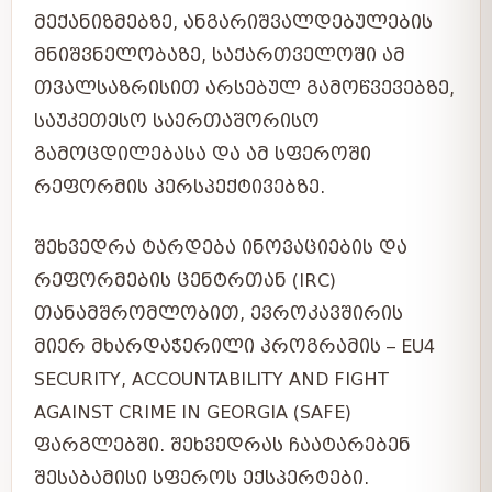
ᲛᲔᲥᲐᲜᲘᲖᲛᲔᲑᲖᲔ, ᲐᲜᲒᲐᲠᲘᲨᲕᲐᲚᲓᲔᲑᲣᲚᲔᲑᲘᲡ
ᲛᲜᲘᲨᲕᲜᲔᲚᲝᲑᲐᲖᲔ, ᲡᲐᲥᲐᲠᲗᲕᲔᲚᲝᲨᲘ ᲐᲛ
ᲗᲕᲐᲚᲡᲐᲖᲠᲘᲡᲘᲗ ᲐᲠᲡᲔᲑᲣᲚ ᲒᲐᲛᲝᲬᲕᲔᲕᲔᲑᲖᲔ,
ᲡᲐᲣᲙᲔᲗᲔᲡᲝ ᲡᲐᲔᲠᲗᲐᲨᲝᲠᲘᲡᲝ
ᲒᲐᲛᲝᲪᲓᲘᲚᲔᲑᲐᲡᲐ ᲓᲐ ᲐᲛ ᲡᲤᲔᲠᲝᲨᲘ
ᲠᲔᲤᲝᲠᲛᲘᲡ ᲞᲔᲠᲡᲞᲔᲥᲢᲘᲕᲔᲑᲖᲔ.
ᲨᲔᲮᲕᲔᲓᲠᲐ ᲢᲐᲠᲓᲔᲑᲐ ᲘᲜᲝᲕᲐᲪᲘᲔᲑᲘᲡ ᲓᲐ
ᲠᲔᲤᲝᲠᲛᲔᲑᲘᲡ ᲪᲔᲜᲢᲠᲗᲐᲜ (IRC)
ᲗᲐᲜᲐᲛᲨᲠᲝᲛᲚᲝᲑᲘᲗ, ᲔᲕᲠᲝᲙᲐᲕᲨᲘᲠᲘᲡ
ᲛᲘᲔᲠ ᲛᲮᲐᲠᲓᲐᲭᲔᲠᲘᲚᲘ ᲞᲠᲝᲒᲠᲐᲛᲘᲡ – EU4
SECURITY, ACCOUNTABILITY AND FIGHT
AGAINST CRIME IN GEORGIA (SAFE)
ᲤᲐᲠᲒᲚᲔᲑᲨᲘ. ᲨᲔᲮᲕᲔᲓᲠᲐᲡ ᲩᲐᲐᲢᲐᲠᲔᲑᲔᲜ
ᲨᲔᲡᲐᲑᲐᲛᲘᲡᲘ ᲡᲤᲔᲠᲝᲡ ᲔᲥᲡᲞᲔᲠᲢᲔᲑᲘ.