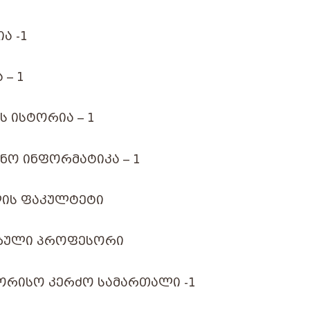
Ა -1
 – 1
Ს ᲘᲡᲢᲝᲠᲘᲐ – 1
ᲜᲝ ᲘᲜᲤᲝᲠᲛᲐᲢᲘᲙᲐ – 1
ᲘᲡ ᲤᲐᲙᲣᲚᲢᲔᲢᲘ
ᲑᲣᲚᲘ
ᲞᲠᲝᲤᲔᲡᲝᲠᲘ
ᲝᲠᲘᲡᲝ ᲙᲔᲠᲫᲝ ᲡᲐᲛᲐᲠᲗᲐᲚᲘ -1