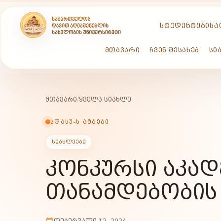
ᲡᲢᲣᲓᲔᲜᲢᲔᲑᲘᲡᲐ
ᲛᲗᲐᲕᲐᲠᲘ
ᲩᲕᲔᲜ ᲨᲔᲡᲐᲮᲔᲑ
ᲡᲘ
ᲛᲗᲐᲕᲐᲠᲘ
/
ᲧᲕᲔᲚᲐ ᲡᲘᲐᲮᲚᲔ
ᲡᲓᲐᲡᲣ-Ს ᲐᲛᲑᲔᲑᲘ
ᲡᲘᲐᲮᲚᲔᲔᲑᲘ
ᲙᲝᲜᲙᲣᲠᲡᲘ ᲐᲙᲐᲓ
ᲗᲐᲜᲐᲛᲓᲔᲑᲝᲑᲘᲡ
ᲗᲔᲑᲔᲠᲕᲐᲚᲘ 12, 2024