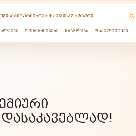
ᲗᲕᲘᲡ
ᲐᲑᲘᲢᲣᲠᲘᲔᲜᲢᲔᲑᲘᲡᲐᲗᲕᲘᲡ
ᲙᲝᲜᲢᲐᲥᲢᲘ
ᲐᲮᲚᲔᲔᲑᲘ
ᲦᲝᲜᲘᲡᲫᲘᲔᲑᲔᲑᲘ
ᲡᲬᲐᲕᲚᲔᲑᲐ
ᲤᲐᲙᲣᲚᲢᲔᲢᲔᲑᲘ
ᲔᲛᲘᲣᲠᲘ
 ᲓᲐᲡᲐᲙᲐᲕᲔᲑᲚᲐᲓ!