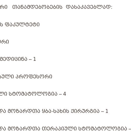
ᲣᲠᲘ
ᲗᲐᲜᲐᲛᲓᲔᲑᲝᲑᲔᲑᲘᲡ
ᲓᲐᲡᲐᲙᲐᲕᲔᲑᲚᲐᲓ
:
ᲘᲡ ᲤᲐᲙᲣᲚᲢᲔᲢᲘ
ᲝᲠᲘ
ᲛᲔᲓᲘᲪᲘᲜᲐ – 1
ᲑᲣᲚᲘ ᲞᲠᲝᲤᲔᲡᲝᲠᲘ
ᲚᲘ ᲡᲢᲝᲛᲐᲢᲝᲚᲝᲒᲘᲐ – 4
ᲓᲐ ᲛᲝᲖᲐᲠᲓᲗᲐ ᲧᲑᲐ-ᲡᲐᲮᲘᲡ ᲥᲘᲠᲣᲠᲒᲘᲐ – 1
 ᲓᲐ ᲛᲝᲖᲐᲠᲓᲗᲐ ᲗᲔᲠᲐᲞᲘᲣᲚᲘ ᲡᲢᲝᲛᲐᲢᲝᲚᲝᲒᲘᲐ –