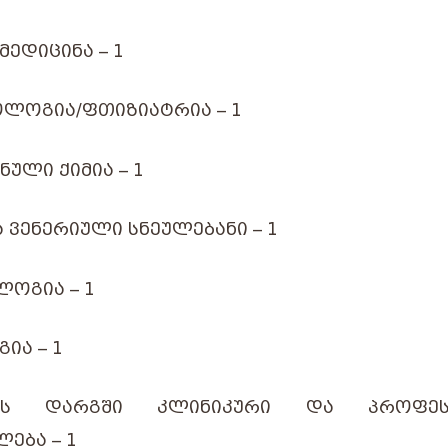
ᲛᲔᲓᲘᲪᲘᲜᲐ – 1
ᲚᲝᲒᲘᲐ/ᲤᲗᲘᲖᲘᲐᲢᲠᲘᲐ – 1
ᲣᲚᲘ ᲥᲘᲛᲘᲐ – 1
Ა ᲕᲔᲜᲔᲠᲘᲣᲚᲘ ᲡᲜᲔᲣᲚᲔᲑᲐᲜᲘ – 1
ᲝᲒᲘᲐ – 1
ᲘᲐ – 1
ᲜᲘᲡ ᲓᲐᲠᲒᲨᲘ ᲙᲚᲘᲜᲘᲙᲣᲠᲘ ᲓᲐ ᲞᲠᲝᲤᲔᲡ
ᲔᲑᲐ – 1