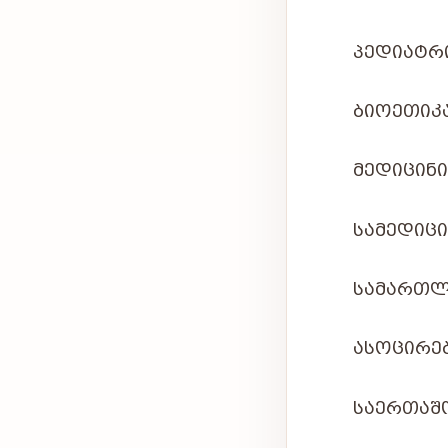
ᲞᲔᲓᲘᲐᲢᲠᲘ
ᲑᲘᲝᲔᲗᲘᲙᲐ
ᲛᲔᲓᲘᲪᲘᲜᲘ
ᲡᲐᲛᲔᲓᲘᲪᲘ
ᲡᲐᲛᲐᲠᲗᲚ
ᲐᲡᲝᲪᲘᲠᲔ
ᲡᲐᲔᲠᲗᲐᲨ