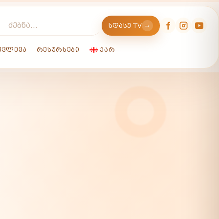
→
ᲡᲓᲐᲡᲣ TV
ᲙᲕᲚᲔᲕᲐ
ᲠᲔᲡᲣᲠᲡᲔᲑᲘ
ᲥᲐᲠ