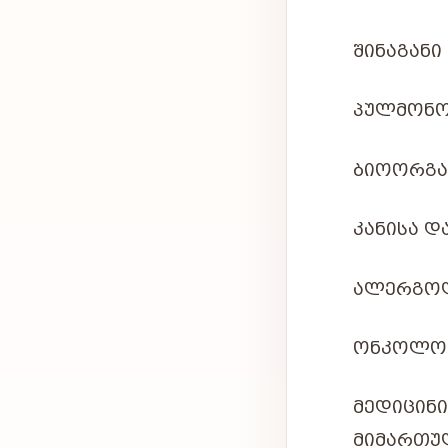
ᲨᲘᲜᲐᲒᲐᲜᲘ 
ᲞᲣᲚᲛᲝᲜᲝ
ᲑᲘᲝᲝᲠᲒᲐᲜ
ᲙᲐᲜᲘᲡᲐ Დ
ᲐᲚᲔᲠᲒᲝᲚ
ᲝᲜᲙᲝᲚᲝᲒ
ᲛᲔᲓᲘᲪᲘ
ᲛᲘᲛᲐᲠᲗᲣᲚ