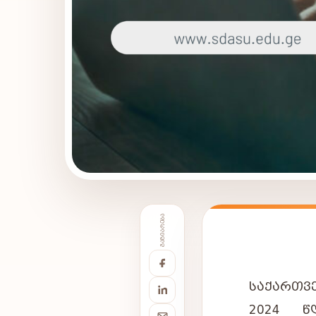
ᲒᲐᲖᲘᲐᲠᲔᲑᲐ
ᲡᲐᲥᲐᲠᲗᲕ
2024
Წ