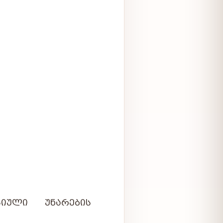
ᲘᲣᲚᲘ ᲣᲜᲐᲠᲔᲑᲘᲡ