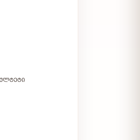
ᲙᲣᲚᲢᲔᲢᲘ