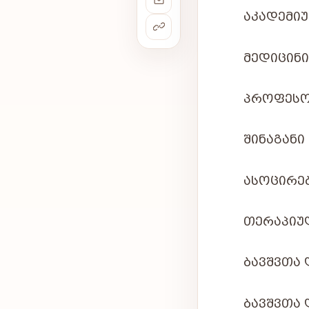
Ა
ᲙᲐᲓᲔᲛᲘ
ᲛᲔᲓᲘᲪᲘᲜ
ᲞᲠᲝᲤᲔᲡ
ᲨᲘᲜᲐᲒᲐᲜᲘ 
ᲐᲡᲝᲪᲘᲠᲔ
ᲗᲔᲠᲐᲞᲘᲣ
ᲑᲐᲕᲨᲕᲗᲐ 
ᲑᲐᲕᲨᲕᲗᲐ