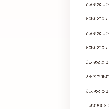
ᲐᲡᲘᲡᲢᲔᲜ
ᲡᲘᲡᲮᲚᲘᲡ 
ᲐᲡᲘᲡᲢᲔᲜᲢ
ᲡᲘᲡᲮᲚᲘᲡ
ᲟᲣᲠᲜᲐᲚᲘ
ᲞᲠᲝᲤᲔᲡ
ᲟᲣᲠᲜᲐᲚᲘᲡ
ᲐᲡᲝᲪᲘᲠ