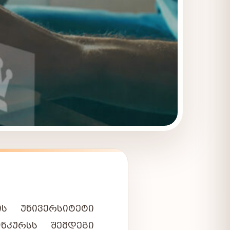
ᲘᲡ
ᲣᲜᲘᲕᲔᲠᲡᲘᲢᲔᲢᲘ
ᲜᲙᲣᲠᲡᲡ
ᲨᲔᲛᲓᲔᲒᲘ