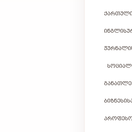
ᲥᲐᲠᲗᲣᲚᲘ
ᲘᲜᲒᲚᲘᲡᲣ
ᲟᲣᲠᲜᲐᲚᲘᲡ
ᲡᲝᲪᲘᲐᲚᲣ
ᲒᲐᲜᲐᲗᲚᲔᲑ
ᲑᲘᲖᲜᲔᲡᲘᲡ
ᲞᲠᲝᲤᲔᲡ