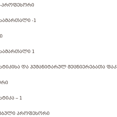
Ტ-ᲞᲠᲝᲤᲔᲡᲝᲠᲘ
ᲡᲐᲛᲐᲠᲗᲐᲚᲘ -1
Ი
 ᲡᲐᲛᲐᲠᲗᲐᲚᲘ 1
ᲡᲢᲘᲙᲘᲡᲐ ᲓᲐ ᲰᲣᲛᲐᲜᲘᲢᲐᲠᲣᲚ ᲛᲔᲪᲜᲘᲔᲠᲔᲑᲐᲗᲐ ᲤᲐ
ᲝᲠᲘ
ᲢᲘᲙᲐ – 1
ᲔᲑᲣᲚᲘ ᲞᲠᲝᲤᲔᲡᲝᲠᲘ