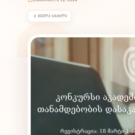
ᲧᲕᲔᲚᲐ ᲡᲘᲐᲮᲚᲔ