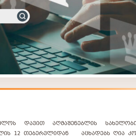
ᲔᲚᲝᲡ
ᲓᲐᲕᲘᲗ
ᲐᲦᲛᲐᲨᲔᲜᲔᲑᲚᲘᲡ
ᲡᲐᲮᲔᲚᲝᲑ
ᲚᲘᲡ
12
ᲗᲔᲑᲔᲠᲕᲚᲘᲓᲐᲜ
ᲐᲪᲮᲐᲓᲔᲑᲡ
ᲦᲘᲐ
ᲙᲝ