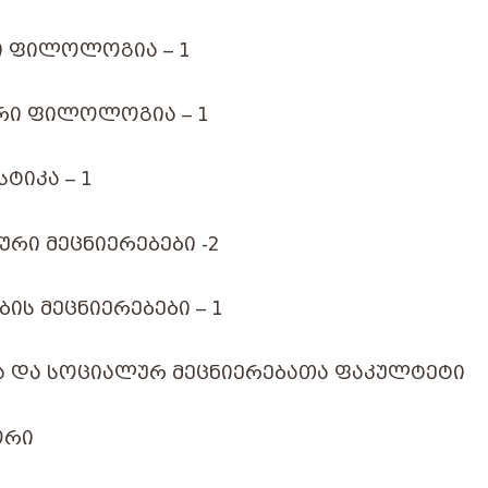
 ᲤᲘᲚᲝᲚᲝᲒᲘᲐ – 1
ᲠᲘ ᲤᲘᲚᲝᲚᲝᲒᲘᲐ – 1
ᲢᲘᲙᲐ – 1
ᲠᲘ ᲛᲔᲪᲜᲘᲔᲠᲔᲑᲔᲑᲘ -2
ᲘᲡ ᲛᲔᲪᲜᲘᲔᲠᲔᲑᲔᲑᲘ – 1
Ა ᲓᲐ ᲡᲝᲪᲘᲐᲚᲣᲠ ᲛᲔᲪᲜᲘᲔᲠᲔᲑᲐᲗᲐ ᲤᲐᲙᲣᲚᲢᲔᲢᲘ
ᲝᲠᲘ