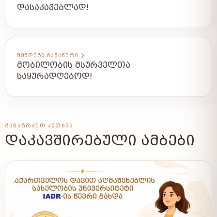
ᲓᲐᲡᲐᲙᲐᲕᲔᲑᲚᲐᲓ!
ᲨᲔᲛᲓᲔᲒᲘ ᲩᲐᲜᲐᲬᲔᲠᲘ
ᲛᲝᲑᲘᲚᲝᲑᲘᲡ ᲛᲡᲣᲠᲕᲔᲚᲗᲐ
ᲡᲐᲧᲣᲠᲐᲓᲦᲔᲑᲝᲓ!
ᲒᲐᲜᲐᲒᲠᲫᲔᲗ ᲙᲘᲗᲮᲕᲐ
ᲓᲐᲙᲐᲕᲨᲘᲠᲔᲑᲣᲚᲘ ᲐᲛᲑᲔᲑᲘ