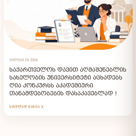
ᲘᲕᲚᲘᲡᲘ 29, 2026
ᲡᲐᲥᲐᲠᲗᲕᲔᲚᲝᲡ ᲓᲐᲕᲘᲗ ᲐᲦᲛᲐᲨᲔᲜᲔᲑᲚᲘᲡ
ᲡᲐᲮᲔᲚᲝᲑᲘᲡ ᲣᲜᲘᲕᲔᲠᲡᲘᲢᲔᲢᲘ ᲐᲪᲮᲐᲓᲔᲑᲡ
ᲦᲘᲐ ᲙᲝᲜᲙᲣᲠᲡᲡ ᲐᲙᲐᲓᲔᲛᲘᲣᲠᲘ
ᲗᲐᲜᲐᲛᲓᲔᲑᲝᲑᲔᲑᲘᲡ ᲓᲐᲡᲐᲙᲐᲕᲔᲑᲚᲐᲓ !
ᲡᲠᲣᲚᲐᲓ ᲜᲐᲮᲕᲐ