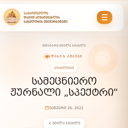
ᲛᲗᲐᲕᲐᲠᲘ
/
ᲧᲕᲔᲚᲐ ᲡᲘᲐᲮᲚᲔ
ᲡᲓᲐᲡᲣ-Ს ᲐᲛᲑᲔᲑᲘ
ᲡᲘᲐᲮᲚᲔᲔᲑᲘ
ᲡᲐᲛᲔᲪᲜᲘᲔᲠᲝ
ᲟᲣᲠᲜᲐᲚᲘ „ᲡᲞᲔᲥᲢᲠᲘ“
ᲘᲐᲜᲕᲐᲠᲘ 26, 2022
ᲧᲕᲔᲚᲐ ᲡᲘᲐᲮᲚᲔ