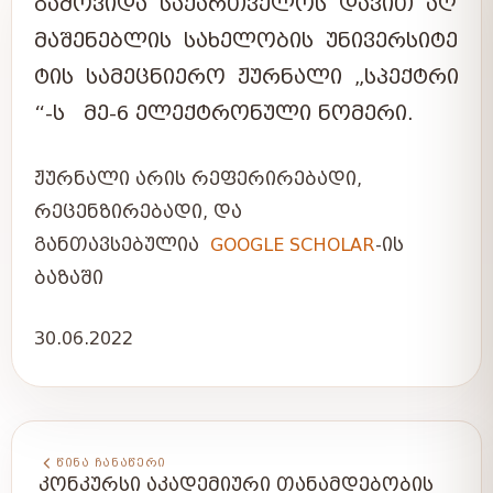
ᲒᲐᲛᲝᲕᲘᲓᲐ
ᲡᲐᲥᲐᲠᲗᲕᲔᲚᲝᲡ
ᲓᲐᲕᲘᲗ
ᲐᲦ
ᲛᲐᲨᲔᲜᲔᲑᲚᲘᲡ
ᲡᲐᲮᲔᲚᲝᲑᲘᲡ
ᲣᲜᲘᲕᲔᲠᲡᲘᲢᲔ
ᲢᲘᲡ
ᲡᲐᲛᲔᲪᲜᲘᲔᲠᲝ
ᲟᲣᲠᲜᲐᲚᲘ
„ᲡᲞᲔᲥᲢᲠᲘ
“-Ს ᲛᲔ-6 ᲔᲚᲔᲥᲢᲠᲝᲜᲣᲚᲘ ᲜᲝᲛᲔᲠᲘ.
ᲟᲣᲠᲜᲐᲚᲘ ᲐᲠᲘᲡ ᲠᲔᲤᲔᲠᲘᲠᲔᲑᲐᲓᲘ,
ᲠᲔᲪᲔᲜᲖᲘᲠᲔᲑᲐᲓᲘ, ᲓᲐ
ᲒᲐᲜᲗᲐᲕᲡᲔᲑᲣᲚᲘᲐ
GOOGLE SCHOLAR
-ᲘᲡ
ᲑᲐᲖᲐᲨᲘ
30.06.2022
ᲬᲘᲜᲐ ᲩᲐᲜᲐᲬᲔᲠᲘ
ᲙᲝᲜᲙᲣᲠᲡᲘ ᲐᲙᲐᲓᲔᲛᲘᲣᲠᲘ ᲗᲐᲜᲐᲛᲓᲔᲑᲝᲑᲘᲡ