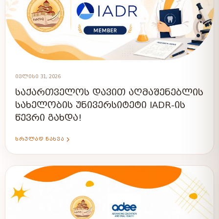
ᲘᲕᲚᲘᲡᲘ 31, 2026
ᲡᲐᲥᲐᲠᲗᲕᲔᲚᲝᲡ ᲓᲐᲕᲘᲗ ᲐᲦᲛᲐᲨᲔᲜᲔᲑᲚᲘᲡ
ᲡᲐᲮᲔᲚᲝᲑᲘᲡ ᲣᲜᲘᲕᲔᲠᲡᲘᲢᲔᲢᲘ IADR-ᲘᲡ
ᲬᲔᲕᲠᲘ ᲒᲐᲮᲓᲐ!
ᲡᲠᲣᲚᲐᲓ ᲜᲐᲮᲕᲐ