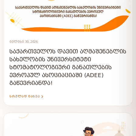
ᲘᲕᲚᲘᲡᲘ 30, 2026
ᲡᲐᲥᲐᲠᲗᲕᲔᲚᲝᲡ ᲓᲐᲕᲘᲗ ᲐᲦᲛᲐᲨᲔᲜᲔᲑᲚᲘᲡ
ᲡᲐᲮᲔᲚᲝᲑᲘᲡ ᲣᲜᲘᲕᲔᲠᲡᲘᲢᲔᲢᲘ
ᲡᲢᲝᲛᲐᲢᲝᲚᲝᲒᲘᲣᲠᲘ ᲒᲐᲜᲐᲗᲚᲔᲑᲘᲡ
ᲔᲕᲠᲝᲞᲣᲚ ᲐᲡᲝᲪᲘᲐᲪᲘᲐᲨᲘ (ADEE)
ᲒᲐᲬᲔᲕᲠᲘᲐᲜᲓᲐ!
ᲡᲠᲣᲚᲐᲓ ᲜᲐᲮᲕᲐ