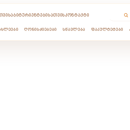
ᲗᲕᲘᲡ
ᲐᲑᲘᲢᲣᲠᲘᲔᲜᲢᲔᲑᲘᲡᲐᲗᲕᲘᲡ
ᲙᲝᲜᲢᲐᲥᲢᲘ
ᲐᲮᲚᲔᲔᲑᲘ
ᲦᲝᲜᲘᲡᲫᲘᲔᲑᲔᲑᲘ
ᲡᲬᲐᲕᲚᲔᲑᲐ
ᲤᲐᲙᲣᲚᲢᲔᲢᲔᲑᲘ