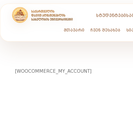
ᲡᲢᲣᲓᲔᲜᲢᲔᲑᲘᲡᲐ
ᲛᲗᲐᲕᲐᲠᲘ
ᲩᲕᲔᲜ ᲨᲔᲡᲐᲮᲔᲑ
ᲡᲘ
MY
[WOOCOMMERCE_MY_ACCOUNT]
ACCOUNT