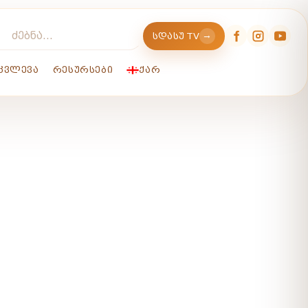
→
ᲡᲓᲐᲡᲣ TV
ᲙᲕᲚᲔᲕᲐ
ᲠᲔᲡᲣᲠᲡᲔᲑᲘ
ᲥᲐᲠ