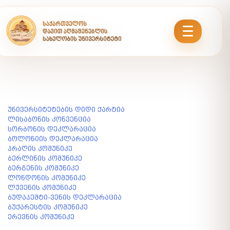
ᲑᲝᲚᲝᲜᲘᲘᲡ
ᲣᲜᲘᲕᲔᲠᲡᲘᲢᲔᲢᲔᲑᲘᲡ ᲓᲘᲓᲘ ᲥᲐᲠᲢᲘᲐ
ᲚᲘᲡᲐᲑᲝᲜᲘᲡ ᲙᲝᲜᲕᲔᲜᲪᲘᲐ
ᲞᲠᲝᲪᲔᲡᲘ
ᲡᲝᲠᲑᲝᲜᲘᲡ ᲓᲔᲙᲚᲐᲠᲐᲪᲘᲐ
ᲑᲝᲚᲝᲜᲘᲘᲡ ᲓᲔᲙᲚᲐᲠᲐᲪᲘᲐ
ᲞᲠᲐᲦᲘᲡ ᲙᲝᲛᲣᲜᲘᲙᲔ
ᲑᲔᲠᲚᲘᲜᲘᲡ ᲙᲝᲛᲣᲜᲘᲙᲔ
ᲑᲔᲠᲒᲔᲜᲘᲡ ᲙᲝᲛᲣᲜᲘᲙᲔ
ᲚᲝᲜᲓᲝᲜᲘᲡ ᲙᲝᲛᲣᲜᲘᲙᲔ
ᲚᲣᲕᲔᲜᲘᲡ ᲙᲝᲛᲣᲜᲘᲙᲔ
ᲑᲣᲓᲐᲞᲔᲨᲢᲘ-ᲕᲔᲜᲘᲡ ᲓᲔᲙᲚᲐᲠᲐᲪᲘᲐ
ᲑᲣᲥᲐᲠᲔᲡᲢᲘᲡ ᲙᲝᲛᲣᲜᲘᲙᲔ
ᲔᲠᲔᲕᲜᲘᲡ ᲙᲝᲛᲣᲜᲘᲙᲔ