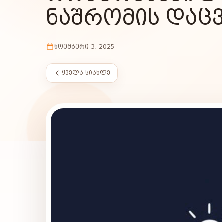
ᲜᲐᲨᲠᲝᲛᲘᲡ ᲓᲐᲪᲕ
ᲜᲝᲔᲛᲑᲔᲠᲘ 3, 2025
ᲧᲕᲔᲚᲐ ᲡᲘᲐᲮᲚᲔ