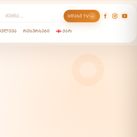
→
ᲡᲓᲐᲡᲣ TV
ᲙᲕᲚᲔᲕᲐ
ᲠᲔᲡᲣᲠᲡᲔᲑᲘ
ᲥᲐᲠ