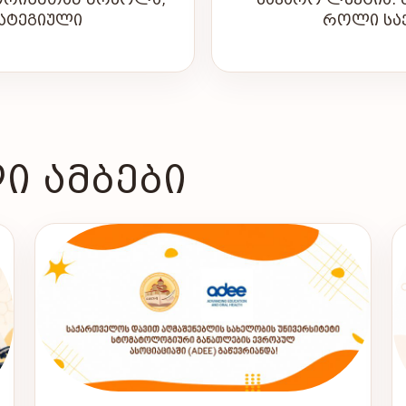
ᲠᲐᲢᲔᲒᲘᲣᲚᲘ
ᲠᲝᲚᲘ ᲡᲐ
Ი ᲐᲛᲑᲔᲑᲘ