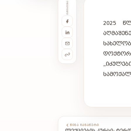
ᲒᲐᲖᲘᲐᲠᲔᲑᲐ
2025 Წ
ᲐᲦᲛᲐᲨᲔᲜ
ᲡᲐᲮᲔᲚᲝᲑ
ᲓᲝᲥᲢᲝᲠ
„
ᲘᲫᲣᲚᲔᲑ
ᲡᲐᲛᲝᲥᲐᲚ
ᲬᲘᲜᲐ ᲩᲐᲜᲐᲬᲔᲠᲘ
ᲚᲔᲥᲪᲘᲔᲑᲘᲡ ᲙᲣᲠᲡᲘ: ᲢᲔ