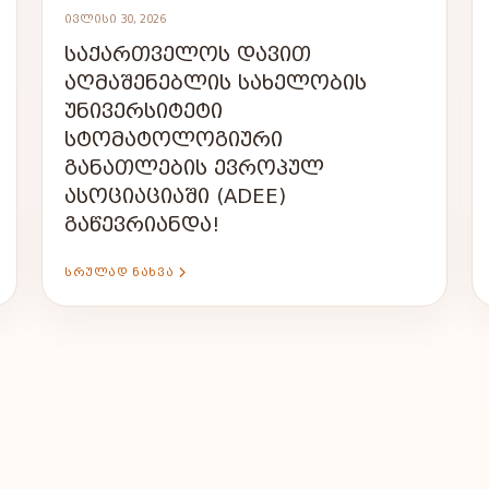
ᲘᲕᲚᲘᲡᲘ 30, 2026
ᲡᲐᲥᲐᲠᲗᲕᲔᲚᲝᲡ ᲓᲐᲕᲘᲗ
ᲐᲦᲛᲐᲨᲔᲜᲔᲑᲚᲘᲡ ᲡᲐᲮᲔᲚᲝᲑᲘᲡ
ᲣᲜᲘᲕᲔᲠᲡᲘᲢᲔᲢᲘ
ᲡᲢᲝᲛᲐᲢᲝᲚᲝᲒᲘᲣᲠᲘ
ᲒᲐᲜᲐᲗᲚᲔᲑᲘᲡ ᲔᲕᲠᲝᲞᲣᲚ
ᲐᲡᲝᲪᲘᲐᲪᲘᲐᲨᲘ (ADEE)
ᲒᲐᲬᲔᲕᲠᲘᲐᲜᲓᲐ!
ᲡᲠᲣᲚᲐᲓ ᲜᲐᲮᲕᲐ