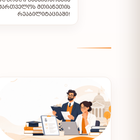
ᲥᲐᲠᲗᲕᲔᲚᲝᲡ ᲛᲗᲘᲐᲜᲔᲗᲘᲡ
ᲠᲔᲐᲑᲘᲚᲘᲢᲐᲪᲘᲐᲨᲘ!