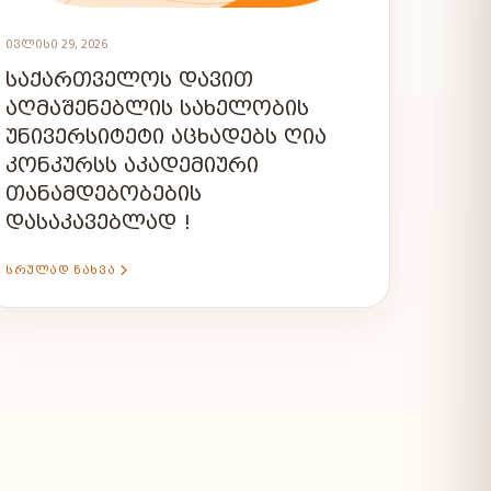
ᲘᲕᲚᲘᲡᲘ 29, 2026
ᲡᲐᲥᲐᲠᲗᲕᲔᲚᲝᲡ ᲓᲐᲕᲘᲗ
ᲐᲦᲛᲐᲨᲔᲜᲔᲑᲚᲘᲡ ᲡᲐᲮᲔᲚᲝᲑᲘᲡ
ᲣᲜᲘᲕᲔᲠᲡᲘᲢᲔᲢᲘ ᲐᲪᲮᲐᲓᲔᲑᲡ ᲦᲘᲐ
ᲙᲝᲜᲙᲣᲠᲡᲡ ᲐᲙᲐᲓᲔᲛᲘᲣᲠᲘ
ᲗᲐᲜᲐᲛᲓᲔᲑᲝᲑᲔᲑᲘᲡ
ᲓᲐᲡᲐᲙᲐᲕᲔᲑᲚᲐᲓ !
ᲡᲠᲣᲚᲐᲓ ᲜᲐᲮᲕᲐ