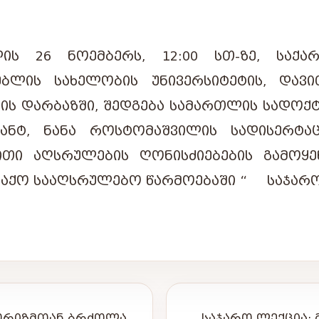
ᲚᲘᲡ 26 ᲜᲝᲔᲛᲑᲔᲠᲡ, 12:00 ᲡᲗ-ᲖᲔ, ᲡᲐᲥ
ᲔᲑᲚᲘᲡ ᲡᲐᲮᲔᲚᲝᲑᲘᲡ ᲣᲜᲘᲕᲔᲠᲡᲘᲢᲔᲢᲘᲡ, ᲓᲐᲕ
ᲘᲡ ᲓᲐᲠᲑᲐᲖᲨᲘ, ᲨᲔᲓᲒᲔᲑᲐ ᲡᲐᲛᲐᲠᲗᲚᲘᲡ ᲡᲐᲓᲝ
ᲐᲜᲢ, ᲜᲐᲜᲐ ᲠᲝᲡᲢᲝᲛᲐᲨᲕᲘᲚᲘᲡ ᲡᲐᲓᲘᲡᲔᲠᲢᲐ
ᲘᲗᲘ ᲐᲦᲡᲠᲣᲚᲔᲑᲘᲡ ᲦᲝᲜᲘᲡᲫᲘᲔᲑᲔᲑᲘᲡ ᲒᲐᲛᲝᲧ
ᲐᲥᲝ ᲡᲐᲐᲦᲡᲠᲣᲚᲔᲑᲝ ᲬᲐᲠᲛᲝᲔᲑᲐᲨᲘ
“
ᲡᲐᲯᲐᲠᲝ 
ᲠᲝᲠᲘᲖᲛᲗᲐᲜ ᲑᲠᲫᲝᲚᲐ,
ᲡᲐᲯᲐᲠᲝ ᲚᲔᲥᲪᲘᲐ: