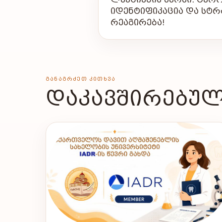
ᲘᲓᲔᲜᲢᲘᲤᲘᲙᲐᲪᲘᲐ ᲓᲐ ᲡᲢ
ᲠᲔᲐᲒᲘᲠᲔᲑᲐ!
ᲒᲐᲜᲐᲒᲠᲫᲔᲗ ᲙᲘᲗᲮᲕᲐ
ᲓᲐᲙᲐᲕᲨᲘᲠᲔᲑᲣᲚ