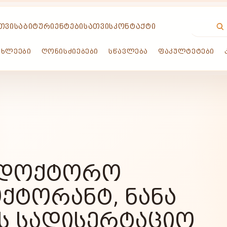
ᲗᲕᲘᲡ
ᲐᲑᲘᲢᲣᲠᲘᲔᲜᲢᲔᲑᲘᲡᲐᲗᲕᲘᲡ
ᲙᲝᲜᲢᲐᲥᲢᲘ
ᲐᲮᲚᲔᲔᲑᲘ
ᲦᲝᲜᲘᲡᲫᲘᲔᲑᲔᲑᲘ
ᲡᲬᲐᲕᲚᲔᲑᲐ
ᲤᲐᲙᲣᲚᲢᲔᲢᲔᲑᲘ
ᲐᲓᲝᲥᲢᲝᲠᲝ
ᲥᲢᲝᲠᲐᲜᲢ, ᲜᲐᲜᲐ
 ᲡᲐᲓᲘᲡᲔᲠᲢᲐᲪᲘᲝ