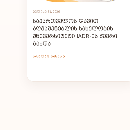
ᲘᲕᲚᲘᲡᲘ 31, 2026
ᲡᲐᲥᲐᲠᲗᲕᲔᲚᲝᲡ ᲓᲐᲕᲘᲗ
ᲐᲦᲛᲐᲨᲔᲜᲔᲑᲚᲘᲡ ᲡᲐᲮᲔᲚᲝᲑᲘᲡ
ᲣᲜᲘᲕᲔᲠᲡᲘᲢᲔᲢᲘ IADR-ᲘᲡ ᲬᲔᲕᲠᲘ
ᲒᲐᲮᲓᲐ!
ᲡᲠᲣᲚᲐᲓ ᲜᲐᲮᲕᲐ