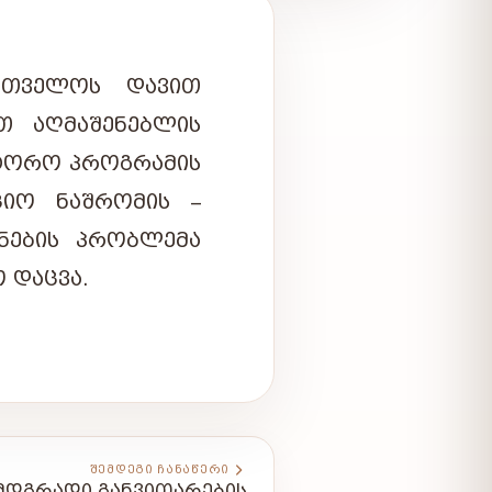
ᲐᲠᲗᲕᲔᲚᲝᲡ ᲓᲐᲕᲘᲗ
ᲘᲗ ᲐᲦᲛᲐᲨᲔᲜᲔᲑᲚᲘᲡ
ᲥᲢᲝᲠᲝ ᲞᲠᲝᲒᲠᲐᲛᲘᲡ
ᲪᲘᲝ ᲜᲐᲨᲠᲝᲛᲘᲡ –
ᲔᲜᲔᲑᲘᲡ ᲞᲠᲝᲑᲚᲔᲛᲐ
ᲓᲐᲪᲕᲐ.
ᲨᲔᲛᲓᲔᲒᲘ ᲩᲐᲜᲐᲬᲔᲠᲘ
 ᲛᲓᲒᲠᲐᲓᲘ ᲒᲐᲜᲕᲘᲗᲐᲠᲔᲑᲘᲡ