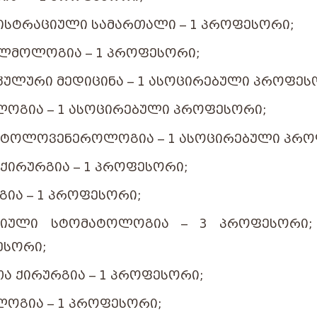
ᲘᲡᲢᲠᲐᲪᲘᲣᲚᲘ ᲡᲐᲛᲐᲠᲗᲐᲚᲘ – 1 ᲞᲠᲝᲤᲔᲡᲝᲠᲘ;
ᲛᲝᲚᲝᲒᲘᲐ – 1 ᲞᲠᲝᲤᲔᲡᲝᲠᲘ;
ᲣᲚᲣᲠᲘ ᲛᲔᲓᲘᲪᲘᲜᲐ – 1 ᲐᲡᲝᲪᲘᲠᲔᲑᲣᲚᲘ ᲞᲠᲝᲤᲔᲡ
ᲝᲒᲘᲐ – 1 ᲐᲡᲝᲪᲘᲠᲔᲑᲣᲚᲘ ᲞᲠᲝᲤᲔᲡᲝᲠᲘ;
ᲢᲝᲚᲝᲕᲔᲜᲔᲠᲝᲚᲝᲒᲘᲐ – 1 ᲐᲡᲝᲪᲘᲠᲔᲑᲣᲚᲘ ᲞᲠᲝ
ᲥᲘᲠᲣᲠᲒᲘᲐ – 1 ᲞᲠᲝᲤᲔᲡᲝᲠᲘ;
ᲒᲘᲐ – 1 ᲞᲠᲝᲤᲔᲡᲝᲠᲘ;
ᲞᲘᲣᲚᲘ ᲡᲢᲝᲛᲐᲢᲝᲚᲝᲒᲘᲐ – 3 ᲞᲠᲝᲤᲔᲡᲝᲠᲘ;
ᲔᲡᲝᲠᲘ;
ᲗᲐ ᲥᲘᲠᲣᲠᲒᲘᲐ – 1 ᲞᲠᲝᲤᲔᲡᲝᲠᲘ;
ᲝᲒᲘᲐ – 1 ᲞᲠᲝᲤᲔᲡᲝᲠᲘ;