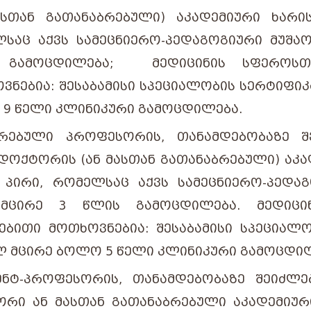
ᲐᲡᲗᲐᲜ ᲒᲐᲗᲐᲜᲐᲑᲠᲔᲑᲣᲚᲘ) ᲐᲙᲐᲓᲔᲛᲘᲣᲠᲘ ᲮᲐᲠᲘᲡ
ᲡᲐᲪ ᲐᲥᲕᲡ ᲡᲐᲛᲔᲪᲜᲘᲔᲠᲝ-ᲞᲔᲓᲐᲒᲝᲒᲘᲣᲠᲘ ᲛᲣᲨᲐᲝ
 ᲒᲐᲛᲝᲪᲓᲘᲚᲔᲑᲐ; ᲛᲔᲓᲘᲪᲘᲜᲘᲡ ᲡᲤᲔᲠᲝᲡᲗᲕ
ᲕᲜᲔᲑᲘᲐ: ᲨᲔᲡᲐᲑᲐᲛᲘᲡᲘ ᲡᲞᲔᲪᲘᲐᲚᲝᲑᲘᲡ ᲡᲔᲠᲢᲘᲤᲘᲙ
9 ᲬᲔᲚᲘ ᲙᲚᲘᲜᲘᲙᲣᲠᲘ ᲒᲐᲛᲝᲪᲓᲘᲚᲔᲑᲐ.
ᲠᲔᲑᲣᲚᲘ ᲞᲠᲝᲤᲔᲡᲝᲠᲘᲡ, ᲗᲐᲜᲐᲛᲓᲔᲑᲝᲑᲐᲖᲔ Შ
 ᲓᲝᲥᲢᲝᲠᲘᲡ (ᲐᲜ ᲛᲐᲡᲗᲐᲜ ᲒᲐᲗᲐᲜᲐᲑᲠᲔᲑᲣᲚᲘ) ᲐᲙᲐ
 ᲞᲘᲠᲘ, ᲠᲝᲛᲔᲚᲡᲐᲪ ᲐᲥᲕᲡ ᲡᲐᲛᲔᲪᲜᲘᲔᲠᲝ-ᲞᲔᲓᲐᲒ
ᲛᲪᲘᲠᲔ 3 ᲬᲚᲘᲡ ᲒᲐᲛᲝᲪᲓᲘᲚᲔᲑᲐ. ᲛᲔᲓᲘᲪᲘ
ᲔᲑᲘᲗᲘ ᲛᲝᲗᲮᲝᲕᲜᲔᲑᲘᲐ: ᲨᲔᲡᲐᲑᲐᲛᲘᲡᲘ ᲡᲞᲔᲪᲘᲐᲚ
Ლ ᲛᲪᲘᲠᲔ ᲑᲝᲚᲝ 5 ᲬᲔᲚᲘ ᲙᲚᲘᲜᲘᲙᲣᲠᲘ ᲒᲐᲛᲝᲪᲓᲘ
ᲔᲜᲢ-ᲞᲠᲝᲤᲔᲡᲝᲠᲘᲡ, ᲗᲐᲜᲐᲛᲓᲔᲑᲝᲑᲐᲖᲔ ᲨᲔᲘᲫᲚᲔ
ᲠᲘ ᲐᲜ ᲛᲐᲡᲗᲐᲜ ᲒᲐᲗᲐᲜᲐᲑᲠᲔᲑᲣᲚᲘ ᲐᲙᲐᲓᲔᲛᲘᲣᲠᲘ