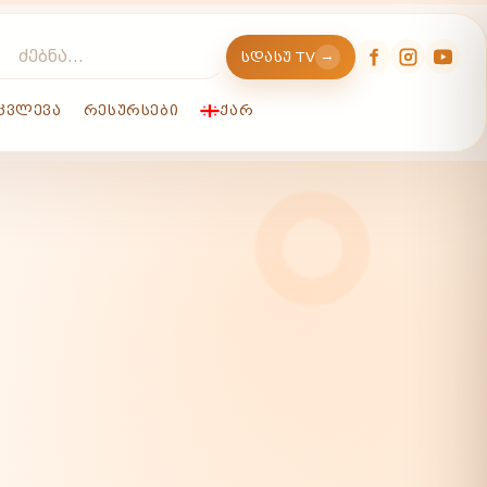
→
ᲡᲓᲐᲡᲣ TV
ᲙᲕᲚᲔᲕᲐ
ᲠᲔᲡᲣᲠᲡᲔᲑᲘ
ᲥᲐᲠ