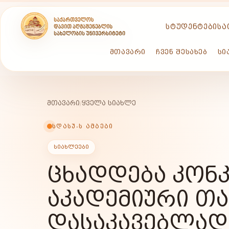
ᲡᲢᲣᲓᲔᲜᲢᲔᲑᲘᲡᲐ
ᲛᲗᲐᲕᲐᲠᲘ
ᲩᲕᲔᲜ ᲨᲔᲡᲐᲮᲔᲑ
ᲡᲘ
ᲛᲗᲐᲕᲐᲠᲘ
/
ᲧᲕᲔᲚᲐ ᲡᲘᲐᲮᲚᲔ
ᲡᲓᲐᲡᲣ-Ს ᲐᲛᲑᲔᲑᲘ
ᲡᲘᲐᲮᲚᲔᲔᲑᲘ
ᲪᲮᲐᲓᲓᲔᲑᲐ ᲙᲝᲜ
ᲐᲙᲐᲓᲔᲛᲘᲣᲠᲘ Თ
ᲓᲐᲡᲐᲙᲐᲕᲔᲑᲚᲐᲓ