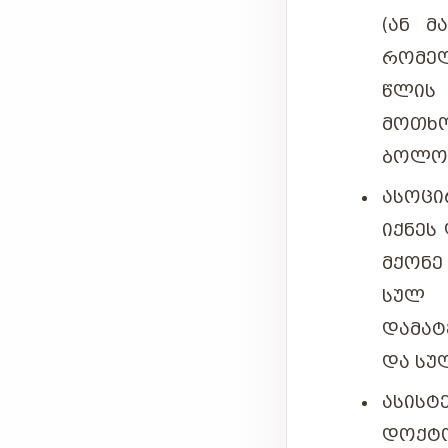
(ᲐᲜ Მ
ᲠᲝᲛᲔᲚ
ᲬᲚᲘᲡ
ᲛᲝᲗᲮᲝ
ᲑᲝᲚᲝ 
ᲐᲡᲝᲪᲘ
ᲘᲥᲜᲔᲡ
ᲛᲥᲝᲜᲔ
ᲡᲣᲚ 
ᲓᲐᲛᲐᲢ
ᲓᲐ ᲡᲣ
ᲐᲡᲘᲡᲢ
ᲓᲝᲥᲢᲝ