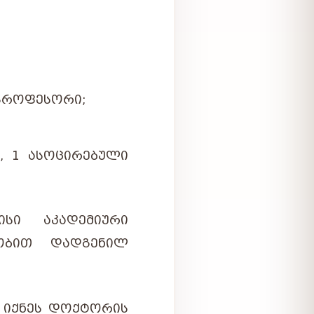
 ᲞᲠᲝᲤᲔᲡᲝᲠᲘ;
, 1 ᲐᲡᲝᲪᲘᲠᲔᲑᲣᲚᲘ
ᲘᲡᲘ
ᲐᲙᲐᲓᲔᲛᲘᲣᲠᲘ
ᲝᲑᲘᲗ
ᲓᲐᲓᲒᲔᲜᲘᲚ
 ᲘᲥᲜᲔᲡ ᲓᲝᲥᲢᲝᲠᲘᲡ