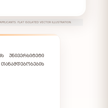
PPLICANTS. FLAT ISOLATED VECTOR ILLUSTRATION.
ᲘᲡ
ᲣᲜᲘᲕᲔᲠᲡᲘᲢᲔᲢᲘ
ᲗᲐᲜᲐᲛᲓᲔᲑᲝᲑᲔᲑᲘᲡ