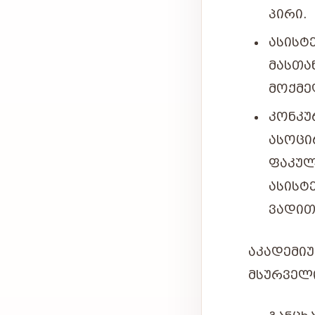
ᲞᲘᲠᲘ.
ᲐᲡᲘᲡᲢ
ᲛᲐᲡᲗᲐ
ᲛᲝᲥᲛᲔ
ᲙᲝᲜᲙᲣ
ᲐᲡᲝᲪ
ᲤᲐᲙᲣᲚ
ᲐᲡᲘᲡᲢ
ᲕᲐᲓᲘᲗ
ᲐᲙᲐᲓᲔᲛᲘ
ᲛᲡᲣᲠᲕᲔᲚ