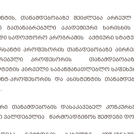
ᲔᲜᲢᲘᲡ, ᲗᲐᲜᲐᲛᲓᲔᲑᲝᲑᲐᲖᲔ ᲨᲔᲘᲫᲚᲔᲑᲐ ᲐᲠᲩᲔᲣᲚ
Ნ ᲒᲐᲗᲐᲜᲐᲑᲠᲔᲑᲣᲚᲘ ᲐᲙᲐᲓᲔᲛᲘᲣᲠᲘ ᲮᲐᲠᲘᲡᲮᲘ
ᲓᲘ ᲡᲐᲓᲝᲥᲢᲝᲠᲝ ᲞᲠᲝᲒᲠᲐᲛᲘᲡ ᲐᲥᲢᲘᲣᲠᲘ ᲡᲢᲐᲢᲣ
ᲠᲡᲐᲜᲢᲘ ᲞᲠᲝᲤᲔᲡᲝᲠᲘᲡ ᲗᲐᲜᲐᲓᲔᲑᲝᲑᲐᲖᲔ ᲐᲘᲠᲩᲔᲕ
ᲘᲠᲔᲑᲣᲚᲘ ᲞᲠᲝᲤᲔᲡᲝᲠᲘᲡ ᲗᲐᲜᲐᲛᲓᲔᲑᲝᲑᲐᲖᲔ
ᲢᲔᲢᲘᲡ ᲞᲘᲠᲕᲔᲚᲘ ᲡᲐᲒᲐᲜᲛᲐᲜᲐᲗᲚᲔᲑᲚᲝ ᲡᲐᲤᲔᲮᲣ
ᲔᲜᲢ-ᲞᲠᲝᲤᲔᲡᲝᲠᲘᲡ ᲓᲐ ᲐᲡᲘᲡᲢᲔᲜᲢᲘᲡ ᲗᲐᲜᲐᲛᲓᲔᲑ
.
ᲣᲠᲘ
ᲗᲐᲜᲐᲛᲓᲔᲑᲝᲑᲘᲡ
ᲓᲐᲡᲐᲙᲐᲕᲔᲑᲔᲚ
ᲙᲝᲜᲙᲣᲠᲡ
Ი
ᲕᲐᲚᲓᲔᲑᲣᲚᲘᲐ
ᲬᲐᲠᲛᲝᲐᲓᲒᲘᲜᲝᲡ
ᲨᲔᲛᲓᲔᲒᲘ
ᲓᲝ