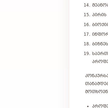
ᲛᲔᲐᲜᲝ
ᲞᲘᲠᲘᲡ
ᲑᲘᲝᲥᲘ
ᲘᲜᲤᲝᲠ
ᲑᲘᲖᲜᲔ
ᲡᲐᲔᲠᲗ
ᲞᲠᲝᲤᲔ
ᲙᲝᲜᲙᲣᲠᲡ
ᲗᲐᲜᲐᲛᲓᲔ
ᲛᲝᲗᲮᲝᲕᲜ
ᲞᲠᲝᲤᲔ