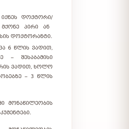
 ᲘᲥᲜᲔᲡ ᲓᲝᲥᲢᲝᲠᲘ/
Ს ᲛᲥᲝᲜᲔ ᲞᲘᲠᲘ ᲐᲜ
ᲡᲘᲡ ᲓᲝᲥᲢᲝᲠᲐᲜᲢᲘ.
Ა 6 ᲬᲚᲘᲡ ᲕᲐᲓᲘᲗ,
 – ᲨᲔᲡᲐᲑᲐᲛᲘᲡᲘ
ᲠᲘᲡ ᲕᲐᲓᲘᲗ, ᲮᲝᲚᲝ
ᲝᲑᲔᲑᲖᲔ – 3 ᲬᲚᲘᲡ
ᲨᲘ
ᲛᲝᲜᲐᲬᲘᲚᲔᲝᲑᲘᲡ
ᲙᲣᲛᲔᲜᲢᲔᲑᲘ
.