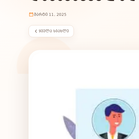
ᲛᲐᲠᲢᲘ 11, 2025
ᲧᲕᲔᲚᲐ ᲡᲘᲐᲮᲚᲔ