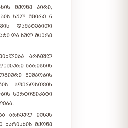
ᲮᲘᲡ ᲛᲥᲝᲜᲔ ᲞᲘᲠᲘ,
ᲑᲘᲡ ᲡᲣᲚ ᲛᲪᲘᲠᲔ 6
ᲘᲡ ᲓᲐᲛᲐᲢᲔᲑᲘᲗᲘ
ᲐᲢᲘ ᲓᲐ ᲡᲣᲚ ᲛᲪᲘᲠᲔ
ᲔᲘᲫᲚᲔᲑᲐ ᲐᲠᲩᲔᲣᲚ
ᲓᲔᲛᲘᲣᲠᲘ ᲮᲐᲠᲘᲡᲮᲘᲡ
ᲝᲒᲘᲣᲠᲘ ᲛᲣᲨᲐᲝᲑᲘᲡ
ᲜᲘᲡ ᲡᲤᲔᲠᲝᲡᲗᲕᲘᲡ
ᲝᲑᲘᲡ ᲡᲔᲠᲢᲘᲤᲘᲙᲐᲢᲘ
ᲚᲔᲑᲐ.
ᲑᲐ ᲐᲠᲩᲔᲣᲚ ᲘᲥᲜᲔᲡ
 ᲮᲐᲠᲘᲡᲮᲘᲡ ᲛᲥᲝᲜᲔ