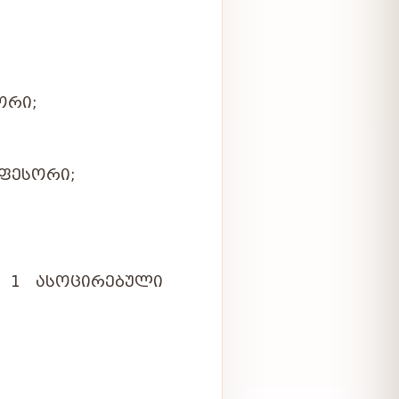
ᲝᲠᲘ;
ᲤᲔᲡᲝᲠᲘ;
 1 ᲐᲡᲝᲪᲘᲠᲔᲑᲣᲚᲘ