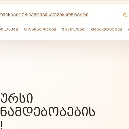
ᲗᲕᲘᲡ
ᲐᲑᲘᲢᲣᲠᲘᲔᲜᲢᲔᲑᲘᲡᲐᲗᲕᲘᲡ
ᲙᲝᲜᲢᲐᲥᲢᲘ
ᲐᲮᲚᲔᲔᲑᲘ
ᲦᲝᲜᲘᲡᲫᲘᲔᲑᲔᲑᲘ
ᲡᲬᲐᲕᲚᲔᲑᲐ
ᲤᲐᲙᲣᲚᲢᲔᲢᲔᲑᲘ
ᲙᲣᲠᲡᲘ
ᲐᲜᲐᲛᲓᲔᲑᲝᲑᲔᲑᲘᲡ
!