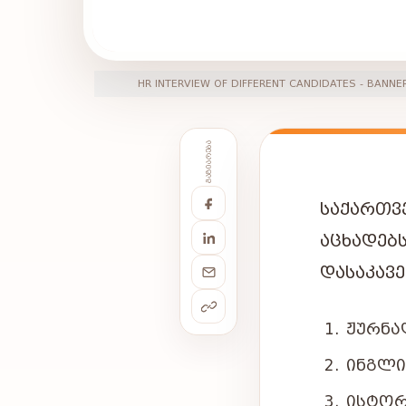
HR INTERVIEW OF DIFFERENT CANDIDATES - BANNE
ᲒᲐᲖᲘᲐᲠᲔᲑᲐ
ᲡᲐᲥᲐᲠᲗ
ᲐᲪᲮᲐᲓᲔᲑ
ᲓᲐᲡᲐᲙᲐᲕ
ᲟᲣᲠᲜᲐ
ᲘᲜᲒᲚᲘ
ᲘᲡᲢᲝᲠ