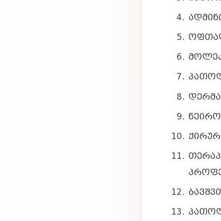
ᲐᲓᲛᲘᲜ
ᲝᲤᲗᲐᲚ
ᲛᲝᲚᲔᲙ
ᲞᲐᲗᲝᲚ
ᲓᲔᲠᲛᲐ
ᲜᲔᲘᲠᲝ
ᲥᲘᲠᲣᲠ
ᲗᲔᲠᲐ
ᲞᲠᲝᲤ
ᲑᲐᲕᲨᲕ
ᲞᲐᲗᲝᲚ