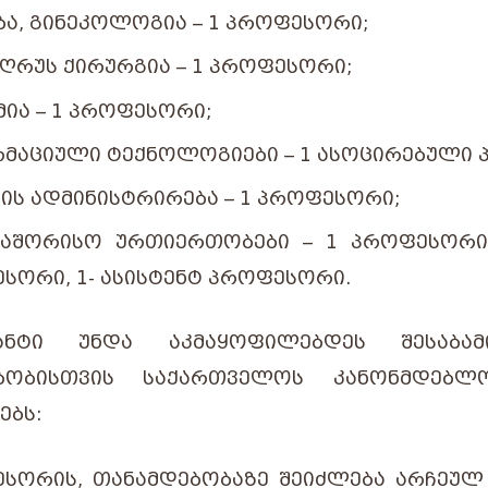
ᲑᲐ, ᲒᲘᲜᲔᲙᲝᲚᲝᲒᲘᲐ – 1 ᲞᲠᲝᲤᲔᲡᲝᲠᲘ;
 ᲦᲠᲣᲡ ᲥᲘᲠᲣᲠᲒᲘᲐ – 1 ᲞᲠᲝᲤᲔᲡᲝᲠᲘ;
ᲛᲘᲐ – 1 ᲞᲠᲝᲤᲔᲡᲝᲠᲘ;
ᲛᲐᲪᲘᲣᲚᲘ ᲢᲔᲥᲜᲝᲚᲝᲒᲘᲔᲑᲘ – 1 ᲐᲡᲝᲪᲘᲠᲔᲑᲣᲚᲘ
ᲡᲘᲡ ᲐᲓᲛᲘᲜᲘᲡᲢᲠᲘᲠᲔᲑᲐ – 1 ᲞᲠᲝᲤᲔᲡᲝᲠᲘ;
ᲐᲨᲝᲠᲘᲡᲝ ᲣᲠᲗᲘᲔᲠᲗᲝᲑᲔᲑᲘ – 1 ᲞᲠᲝᲤᲔᲡᲝᲠᲘ
ᲡᲝᲠᲘ, 1- ᲐᲡᲘᲡᲢᲔᲜᲢ ᲞᲠᲝᲤᲔᲡᲝᲠᲘ.
ᲐᲜᲢᲘ
ᲣᲜᲓᲐ
ᲐᲙᲛᲐᲧᲝᲤᲘᲚᲔᲑᲓᲔᲡ
ᲨᲔᲡᲐᲑᲐᲛ
ᲑᲝᲑᲘᲡᲗᲕᲘᲡ
ᲡᲐᲥᲐᲠᲗᲕᲔᲚᲝᲡ
ᲙᲐᲜᲝᲜᲛᲓᲔᲑᲚ
ᲔᲑᲡ
:
ᲡᲝᲠᲘᲡ, ᲗᲐᲜᲐᲛᲓᲔᲑᲝᲑᲐᲖᲔ ᲨᲔᲘᲫᲚᲔᲑᲐ ᲐᲠᲩᲔᲣᲚ