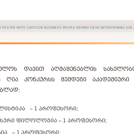
R POSTER WITH CARTOON BUSINESS PEOPLE BEHIND DESK INTERVIEWING JOB A
ᲕᲔᲚᲝᲡ
ᲓᲐᲕᲘᲗ
ᲐᲦᲛᲐᲨᲔᲜᲔᲑᲚᲘᲡ
ᲡᲐᲮᲔᲚᲝᲑ
Ს
ᲦᲘᲐ
ᲙᲝᲜᲙᲣᲠᲡᲡ
ᲨᲔᲛᲓᲔᲒᲘ
ᲐᲙᲐᲓᲔᲛᲘᲣᲠᲘ
ᲔᲑᲚᲐᲓ
:
ᲚᲘᲡᲢᲘᲙᲐ – 1 ᲞᲠᲝᲤᲔᲡᲝᲠᲘ;
ᲡᲣᲠᲘ ᲤᲘᲚᲝᲚᲝᲒᲘᲐ – 1 ᲞᲠᲝᲤᲔᲡᲝᲠᲘ;
ᲘᲐ – 1 ᲞᲠᲝᲤᲔᲡᲝᲠᲘ;