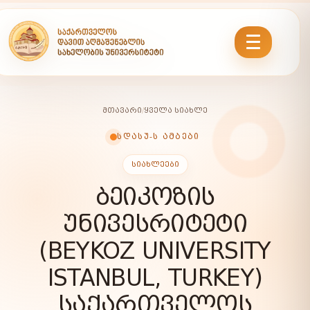
ᲛᲗᲐᲕᲐᲠᲘ
/
ᲧᲕᲔᲚᲐ ᲡᲘᲐᲮᲚᲔ
ᲡᲓᲐᲡᲣ-Ს ᲐᲛᲑᲔᲑᲘ
ᲡᲘᲐᲮᲚᲔᲔᲑᲘ
ᲑᲔᲘᲙᲝᲖᲘᲡ
ᲣᲜᲘᲕᲔᲡᲠᲘᲢᲔᲢᲘ
(BEYKOZ UNIVERSITY
ISTANBUL, TURKEY)
ᲡᲐᲥᲐᲠᲗᲕᲔᲚᲝᲡ