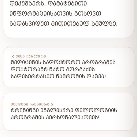
ᲓᲔᲙᲔᲛᲑᲔᲠᲡ. ᲓᲐᲛᲐᲢᲔᲑᲘᲗᲘ
ᲘᲜᲤᲝᲠᲛᲐᲪᲘᲘᲡᲐᲗᲕᲘᲡ ᲒᲗᲮᲝᲕᲗ
ᲒᲐᲓᲐᲮᲕᲘᲓᲔᲗ ᲛᲘᲗᲘᲗᲔᲑᲣᲚ ᲑᲛᲣᲚᲖᲔ.
ᲬᲘᲜᲐ ᲩᲐᲜᲐᲬᲔᲠᲘ
ᲛᲔᲓᲘᲪᲘᲜᲘᲡ ᲡᲐᲓᲝᲥᲢᲝᲠᲝ ᲞᲠᲝᲒᲠᲐᲛᲘᲡ
ᲓᲝᲥᲢᲝᲠᲐᲜᲢ ᲜᲐᲢᲝ ᲒᲝᲠᲒᲐᲫᲘᲡ
ᲡᲐᲓᲘᲡᲔᲠᲢᲐᲪᲘᲝ ᲜᲐᲨᲠᲝᲛᲘᲡ ᲓᲐᲪᲕᲐ!
ᲨᲔᲛᲓᲔᲒᲘ ᲩᲐᲜᲐᲬᲔᲠᲘ
ᲢᲠᲔᲜᲘᲜᲒᲘ ᲘᲜᲒᲚᲘᲡᲣᲠᲘ ᲤᲘᲚᲝᲚᲝᲒᲘᲘᲡ
ᲞᲠᲝᲒᲠᲐᲛᲘᲡ ᲞᲔᲠᲡᲝᲜᲐᲚᲘᲡᲗᲕᲘᲡ!