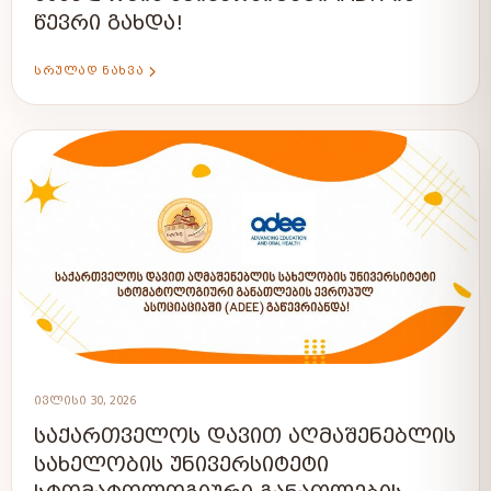
ᲬᲔᲕᲠᲘ ᲒᲐᲮᲓᲐ!
ᲡᲠᲣᲚᲐᲓ ᲜᲐᲮᲕᲐ
ᲘᲕᲚᲘᲡᲘ 30, 2026
ᲡᲐᲥᲐᲠᲗᲕᲔᲚᲝᲡ ᲓᲐᲕᲘᲗ ᲐᲦᲛᲐᲨᲔᲜᲔᲑᲚᲘᲡ
ᲡᲐᲮᲔᲚᲝᲑᲘᲡ ᲣᲜᲘᲕᲔᲠᲡᲘᲢᲔᲢᲘ