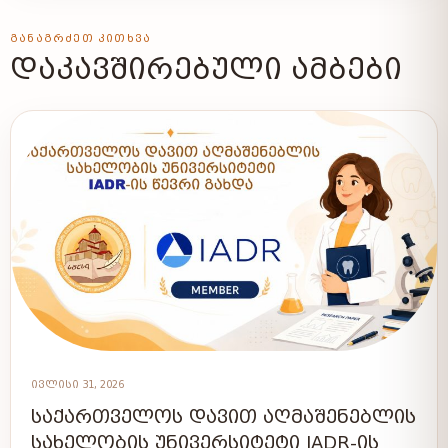
ᲒᲐᲜᲐᲒᲠᲫᲔᲗ ᲙᲘᲗᲮᲕᲐ
ᲓᲐᲙᲐᲕᲨᲘᲠᲔᲑᲣᲚᲘ ᲐᲛᲑᲔᲑᲘ
ᲘᲕᲚᲘᲡᲘ 31, 2026
ᲡᲐᲥᲐᲠᲗᲕᲔᲚᲝᲡ ᲓᲐᲕᲘᲗ ᲐᲦᲛᲐᲨᲔᲜᲔᲑᲚᲘᲡ
ᲡᲐᲮᲔᲚᲝᲑᲘᲡ ᲣᲜᲘᲕᲔᲠᲡᲘᲢᲔᲢᲘ IADR-ᲘᲡ