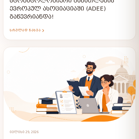
ᲡᲢᲝᲛᲐᲢᲝᲚᲝᲒᲘᲣᲠᲘ ᲒᲐᲜᲐᲗᲚᲔᲑᲘᲡ
ᲔᲕᲠᲝᲞᲣᲚ ᲐᲡᲝᲪᲘᲐᲪᲘᲐᲨᲘ (ADEE)
ᲒᲐᲬᲔᲕᲠᲘᲐᲜᲓᲐ!
ᲡᲠᲣᲚᲐᲓ ᲜᲐᲮᲕᲐ
ᲘᲕᲚᲘᲡᲘ 29, 2026