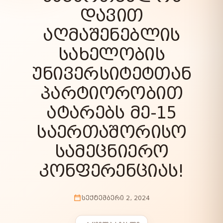
ᲓᲐᲕᲘᲗ
ᲐᲦᲛᲐᲨᲔᲜᲔᲑᲚᲘᲡ
ᲡᲐᲮᲔᲚᲝᲑᲘᲡ
ᲣᲜᲘᲕᲔᲠᲡᲘᲢᲔᲢᲗᲐᲜ
ᲞᲐᲠᲢᲘᲝᲠᲝᲑᲘᲗ
ᲐᲢᲐᲠᲔᲑᲡ ᲛᲔ-15
ᲡᲐᲔᲠᲗᲐᲨᲝᲠᲘᲡᲝ
ᲡᲐᲛᲔᲪᲜᲘᲔᲠᲝ
ᲙᲝᲜᲤᲔᲠᲔᲜᲪᲘᲐᲡ!
ᲡᲔᲥᲢᲔᲛᲑᲔᲠᲘ 2, 2024