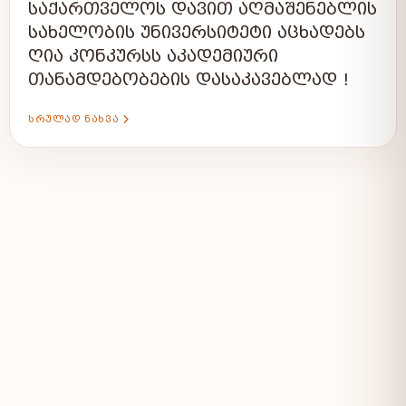
ᲡᲐᲥᲐᲠᲗᲕᲔᲚᲝᲡ ᲓᲐᲕᲘᲗ ᲐᲦᲛᲐᲨᲔᲜᲔᲑᲚᲘᲡ
ᲡᲐᲮᲔᲚᲝᲑᲘᲡ ᲣᲜᲘᲕᲔᲠᲡᲘᲢᲔᲢᲘ ᲐᲪᲮᲐᲓᲔᲑᲡ
ᲦᲘᲐ ᲙᲝᲜᲙᲣᲠᲡᲡ ᲐᲙᲐᲓᲔᲛᲘᲣᲠᲘ
ᲗᲐᲜᲐᲛᲓᲔᲑᲝᲑᲔᲑᲘᲡ ᲓᲐᲡᲐᲙᲐᲕᲔᲑᲚᲐᲓ !
ᲡᲠᲣᲚᲐᲓ ᲜᲐᲮᲕᲐ