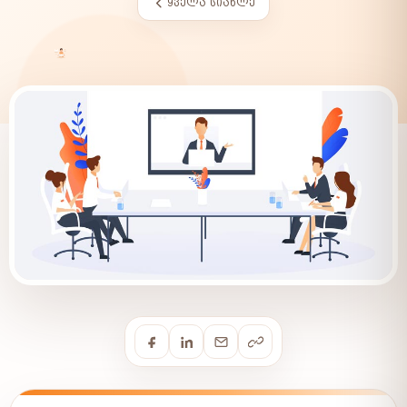
ᲧᲕᲔᲚᲐ ᲡᲘᲐᲮᲚᲔ