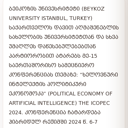
ᲑᲔᲘᲙᲝᲖᲘᲡ ᲣᲜᲘᲕᲔᲡᲠᲘᲢᲔᲢᲘ (BEYKOZ
UNIVERSITY ISTANBUL, TURKEY)
ᲡᲐᲥᲐᲠᲗᲕᲔᲚᲝᲡ ᲓᲐᲕᲘᲗ ᲐᲦᲛᲐᲨᲔᲜᲔᲑᲚᲘᲡ
ᲡᲐᲮᲔᲚᲝᲑᲘᲡ ᲣᲜᲘᲕᲔᲠᲡᲘᲢᲔᲢᲗᲐᲜ ᲓᲐ ᲡᲮᲕᲐ
ᲣᲛᲐᲦᲚᲔᲡ ᲓᲐᲬᲔᲡᲔᲑᲣᲚᲔᲑᲔᲑᲗᲐᲜ
ᲞᲐᲠᲢᲘᲝᲠᲝᲑᲘᲗ ᲐᲢᲐᲠᲔᲑᲡ ᲛᲔ-15
ᲡᲐᲔᲠᲗᲐᲨᲝᲠᲘᲡᲝ ᲡᲐᲛᲔᲪᲜᲘᲔᲠᲝ
ᲙᲝᲜᲤᲔᲠᲔᲜᲪᲘᲐᲡ ᲗᲔᲛᲐᲖᲔ: “ᲮᲔᲚᲝᲕᲜᲣᲠᲘ
ᲘᲜᲢᲔᲚᲔᲥᲢᲘᲡ ᲞᲝᲚᲘᲢᲘᲙᲣᲠᲘ
ᲔᲙᲝᲜᲝᲛᲝᲙᲐ“ (POLITICAL ECONOMY OF
ARTIFICIAL INTELLIGENCE) THE ICOPEC
2024. ᲙᲝᲜᲤᲔᲠᲔᲜᲪᲘᲐ ᲩᲐᲢᲐᲠᲓᲔᲑᲐ
ᲰᲘᲑᲠᲘᲓᲣᲚ ᲠᲔᲟᲘᲛᲨᲘ 2024 Წ. 6-7