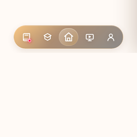
ᲑᲛᲣᲚᲔᲑᲘ