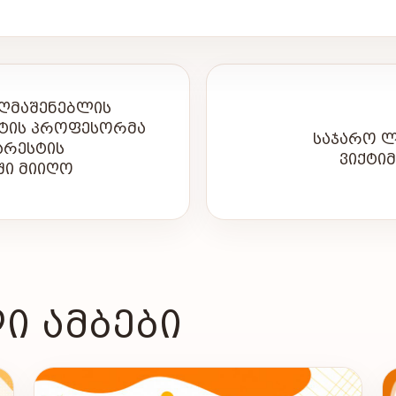
ᲦᲛᲐᲨᲔᲜᲔᲑᲚᲘᲡ
ᲔᲢᲘᲡ ᲞᲠᲝᲤᲔᲡᲝᲠᲛᲐ
ᲡᲐᲯᲐᲠᲝ Ლ
ᲐᲠᲔᲡᲢᲘᲡ
ᲕᲘᲥᲢᲘᲛ
ᲨᲘ ᲛᲘᲘᲦᲝ
Ი ᲐᲛᲑᲔᲑᲘ