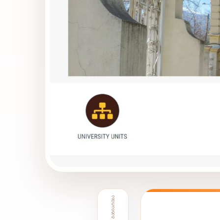
ᲒᲐᲖᲘᲐᲠᲔᲑᲐ