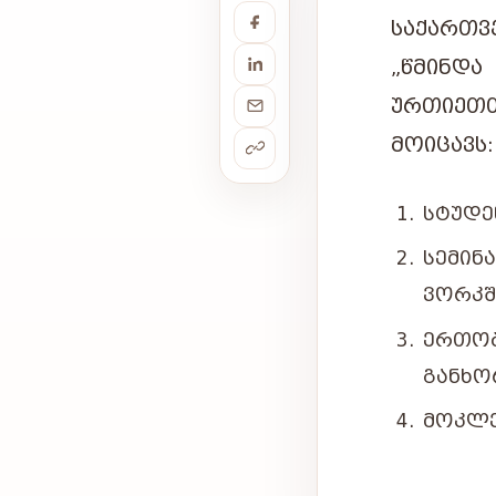
ᲡᲐᲥᲐᲠᲗᲕ
„ᲬᲛᲘᲜᲓᲐ
ᲣᲠᲗᲘᲔᲗ
ᲛᲝᲘᲪᲐᲕᲡ:
ᲡᲢᲣᲓᲔ
ᲡᲔᲛᲘᲜ
ᲕᲝᲠᲙᲨ
ᲔᲠᲗᲝ
ᲒᲐᲜᲮᲝ
ᲛᲝᲙᲚᲔ