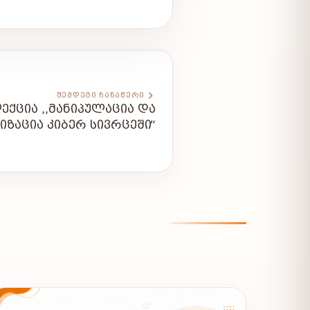
ᲨᲔᲛᲓᲔᲒᲘ ᲩᲐᲜᲐᲬᲔᲠᲘ
ᲔᲥᲪᲘᲐ ,,ᲛᲐᲜᲘᲞᲣᲚᲐᲪᲘᲐ ᲓᲐ
ᲘᲖᲐᲪᲘᲐ ᲙᲘᲑᲔᲠ ᲡᲘᲕᲠᲪᲔᲨᲘ“