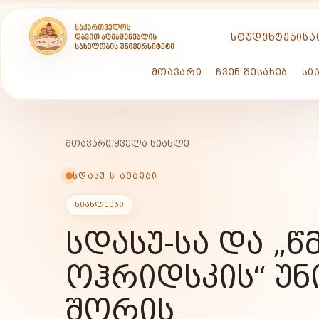
ᲡᲢᲣᲓᲔᲜᲢᲔᲑᲘᲡᲐ
ᲛᲗᲐᲕᲐᲠᲘ
ᲩᲕᲔᲜ ᲨᲔᲡᲐᲮᲔᲑ
ᲡᲘ
ᲛᲗᲐᲕᲐᲠᲘ
/
ᲧᲕᲔᲚᲐ ᲡᲘᲐᲮᲚᲔ
ᲡᲓᲐᲡᲣ-Ს ᲐᲛᲑᲔᲑᲘ
ᲡᲘᲐᲮᲚᲔᲔᲑᲘ
ᲡᲓᲐᲡᲣ-ᲡᲐ ᲓᲐ „
ᲝᲰᲠᲘᲓᲡᲙᲘᲡ“ ᲣᲜ
ᲨᲝᲠᲘᲡ