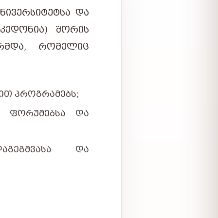
ᲜᲘᲕᲔᲠᲡᲘᲢᲔᲢᲡᲐ ᲓᲐ
ᲐᲙᲔᲓᲝᲜᲘᲐ) ᲨᲝᲠᲘᲡ
ᲠᲛᲓᲐ, ᲠᲝᲛᲔᲚᲘᲪ
ᲘᲗ ᲞᲠᲝᲒᲠᲐᲛᲔᲑᲡ;
Ი, ᲤᲝᲠᲣᲛᲔᲑᲡᲐ ᲓᲐ
ᲐᲒᲔᲒᲛᲕᲐᲡᲐ ᲓᲐ