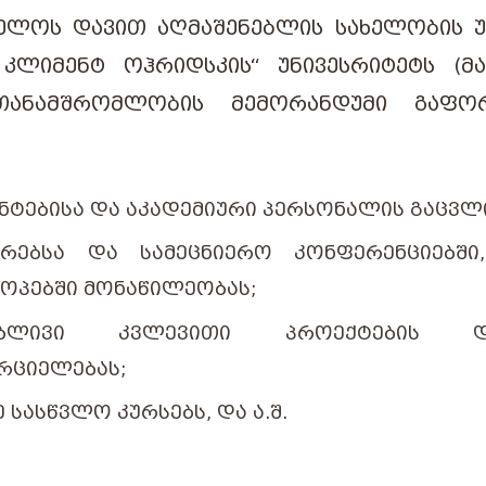
ᲔᲚᲝᲡ ᲓᲐᲕᲘᲗ ᲐᲦᲛᲐᲨᲔᲜᲔᲑᲚᲘᲡ ᲡᲐᲮᲔᲚᲝᲑᲘᲡ Უ
 ᲙᲚᲘᲛᲔᲜᲢ ᲝᲰᲠᲘᲓᲡᲙᲘᲡ“ ᲣᲜᲘᲕᲔᲡᲠᲘᲢᲔᲢᲡ (Მ
ᲗᲐᲜᲐᲛᲨᲠᲝᲛᲚᲝᲑᲘᲡ ᲛᲔᲛᲝᲠᲐᲜᲓᲣᲛᲘ ᲒᲐᲤᲝ
ᲜᲢᲔᲑᲘᲡᲐ ᲓᲐ ᲐᲙᲐᲓᲔᲛᲘᲣᲠᲘ ᲞᲔᲠᲡᲝᲜᲐᲚᲘᲡ ᲒᲐᲪᲕᲚ
ᲐᲠᲔᲑᲡᲐ ᲓᲐ ᲡᲐᲛᲔᲪᲜᲘᲔᲠᲝ ᲙᲝᲜᲤᲔᲠᲔᲜᲪᲘᲔᲑᲨ
ᲝᲞᲔᲑᲨᲘ ᲛᲝᲜᲐᲬᲘᲚᲔᲝᲑᲐᲡ;
ᲑᲚᲘᲕᲘ ᲙᲕᲚᲔᲕᲘᲗᲘ ᲞᲠᲝᲔᲥᲢᲔᲑᲘᲡ Დ
ᲠᲪᲘᲔᲚᲔᲑᲐᲡ;
 ᲡᲐᲡᲬᲕᲚᲝ ᲙᲣᲠᲡᲔᲑᲡ, ᲓᲐ Ა.Შ.