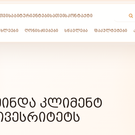
ᲗᲕᲘᲡ
ᲐᲑᲘᲢᲣᲠᲘᲔᲜᲢᲔᲑᲘᲡᲐᲗᲕᲘᲡ
ᲙᲝᲜᲢᲐᲥᲢᲘ
ᲐᲮᲚᲔᲔᲑᲘ
ᲦᲝᲜᲘᲡᲫᲘᲔᲑᲔᲑᲘ
ᲡᲬᲐᲕᲚᲔᲑᲐ
ᲤᲐᲙᲣᲚᲢᲔᲢᲔᲑᲘ
ᲬᲛᲘᲜᲓᲐ ᲙᲚᲘᲛᲔᲜᲢ
ᲘᲕᲔᲡᲠᲘᲢᲔᲢᲡ