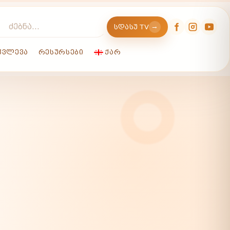
→
ᲡᲓᲐᲡᲣ TV
ᲙᲕᲚᲔᲕᲐ
ᲠᲔᲡᲣᲠᲡᲔᲑᲘ
ᲥᲐᲠ