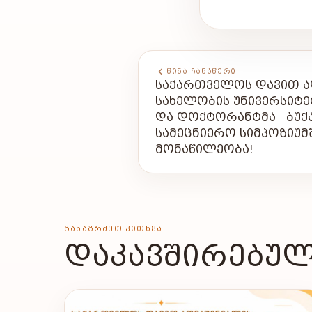
ᲬᲘᲜᲐ ᲩᲐᲜᲐᲬᲔᲠᲘ
ᲡᲐᲥᲐᲠᲗᲕᲔᲚᲝᲡ ᲓᲐᲕᲘᲗ Ა
ᲡᲐᲮᲔᲚᲝᲑᲘᲡ ᲣᲜᲘᲕᲔᲠᲡᲘᲢ
ᲓᲐ ᲓᲝᲥᲢᲝᲠᲐᲜᲢᲛᲐ ᲑᲣᲥ
ᲡᲐᲛᲔᲪᲜᲘᲔᲠᲝ ᲡᲘᲛᲞᲝᲖᲘᲣᲛ
ᲛᲝᲜᲐᲬᲘᲚᲔᲝᲑᲐ!
ᲒᲐᲜᲐᲒᲠᲫᲔᲗ ᲙᲘᲗᲮᲕᲐ
ᲓᲐᲙᲐᲕᲨᲘᲠᲔᲑᲣᲚ