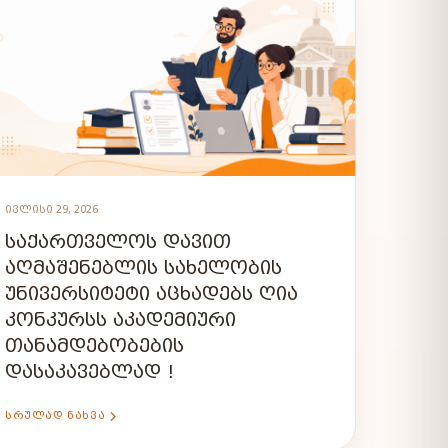
ᲘᲕᲚᲘᲡᲘ 29, 2026
ᲡᲐᲥᲐᲠᲗᲕᲔᲚᲝᲡ ᲓᲐᲕᲘᲗ
ᲐᲦᲛᲐᲨᲔᲜᲔᲑᲚᲘᲡ ᲡᲐᲮᲔᲚᲝᲑᲘᲡ
ᲣᲜᲘᲕᲔᲠᲡᲘᲢᲔᲢᲘ ᲐᲪᲮᲐᲓᲔᲑᲡ ᲦᲘᲐ
ᲙᲝᲜᲙᲣᲠᲡᲡ ᲐᲙᲐᲓᲔᲛᲘᲣᲠᲘ
ᲗᲐᲜᲐᲛᲓᲔᲑᲝᲑᲔᲑᲘᲡ
ᲓᲐᲡᲐᲙᲐᲕᲔᲑᲚᲐᲓ !
ᲡᲠᲣᲚᲐᲓ ᲜᲐᲮᲕᲐ