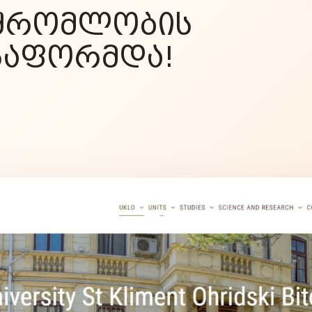
ᲨᲠᲝᲛᲚᲝᲑᲘᲡ
ᲒᲐᲤᲝᲠᲛᲓᲐ!