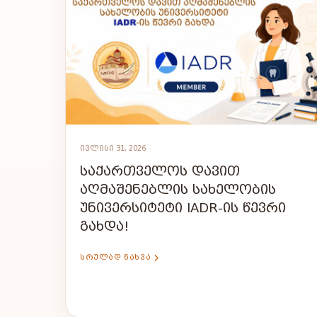
ᲘᲕᲚᲘᲡᲘ 31, 2026
ᲡᲐᲥᲐᲠᲗᲕᲔᲚᲝᲡ ᲓᲐᲕᲘᲗ
ᲐᲦᲛᲐᲨᲔᲜᲔᲑᲚᲘᲡ ᲡᲐᲮᲔᲚᲝᲑᲘᲡ
ᲣᲜᲘᲕᲔᲠᲡᲘᲢᲔᲢᲘ IADR-ᲘᲡ ᲬᲔᲕᲠᲘ
ᲒᲐᲮᲓᲐ!
ᲡᲠᲣᲚᲐᲓ ᲜᲐᲮᲕᲐ