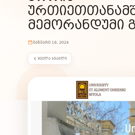
ᲣᲠᲗᲘᲔᲗᲗᲐᲜᲐᲛ
ᲛᲔᲛᲝᲠᲐᲜᲓᲣᲛᲘ 
ᲘᲐᲜᲕᲐᲠᲘ 18, 2024
ᲧᲕᲔᲚᲐ ᲡᲘᲐᲮᲚᲔ