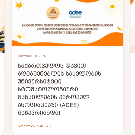
ᲘᲕᲚᲘᲡᲘ 30, 2026
ᲡᲐᲥᲐᲠᲗᲕᲔᲚᲝᲡ ᲓᲐᲕᲘᲗ
ᲐᲦᲛᲐᲨᲔᲜᲔᲑᲚᲘᲡ ᲡᲐᲮᲔᲚᲝᲑᲘᲡ
ᲣᲜᲘᲕᲔᲠᲡᲘᲢᲔᲢᲘ
ᲡᲢᲝᲛᲐᲢᲝᲚᲝᲒᲘᲣᲠᲘ
ᲒᲐᲜᲐᲗᲚᲔᲑᲘᲡ ᲔᲕᲠᲝᲞᲣᲚ
ᲐᲡᲝᲪᲘᲐᲪᲘᲐᲨᲘ (ADEE)
ᲒᲐᲬᲔᲕᲠᲘᲐᲜᲓᲐ!
ᲡᲠᲣᲚᲐᲓ ᲜᲐᲮᲕᲐ