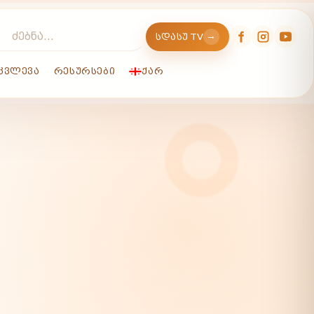
→
ᲡᲓᲐᲡᲣ TV
ᲙᲕᲚᲔᲕᲐ
ᲠᲔᲡᲣᲠᲡᲔᲑᲘ
ᲥᲐᲠ