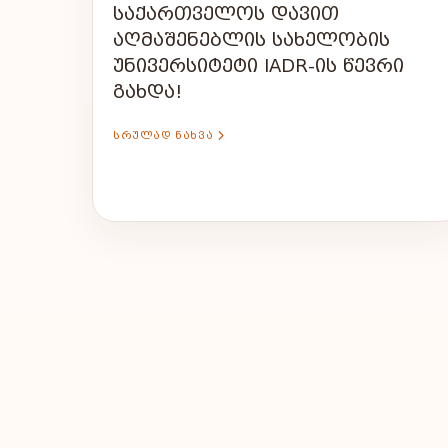
ᲡᲐᲥᲐᲠᲗᲕᲔᲚᲝᲡ ᲓᲐᲕᲘᲗ
ᲐᲦᲛᲐᲨᲔᲜᲔᲑᲚᲘᲡ ᲡᲐᲮᲔᲚᲝᲑᲘᲡ
ᲣᲜᲘᲕᲔᲠᲡᲘᲢᲔᲢᲘ IADR-ᲘᲡ ᲬᲔᲕᲠᲘ
ᲒᲐᲮᲓᲐ!
ᲡᲠᲣᲚᲐᲓ ᲜᲐᲮᲕᲐ