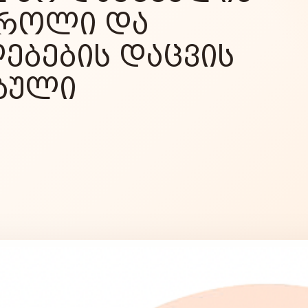
 ᲠᲝᲚᲘ ᲓᲐ
ᲔᲑᲔᲑᲘᲡ ᲓᲐᲪᲕᲘᲡ
ᲑᲣᲚᲘ